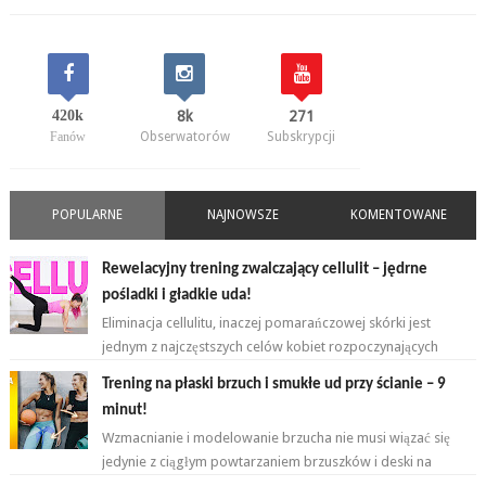
420k
8k
271
Fanów
Obserwatorów
Subskrypcji
POPULARNE
NAJNOWSZE
KOMENTOWANE
Rewelacyjny trening zwalczający cellulit – jędrne
pośladki i gładkie uda!
Eliminacja cellulitu, inaczej pomarańczowej skórki jest
jednym z najczęstszych celów kobiet rozpoczynających
przygodę z ćwiczeniami. ...
Trening na płaski brzuch i smukłe ud przy ścianie – 9
minut!
Wzmacnianie i modelowanie brzucha nie musi wiązać się
jedynie z ciągłym powtarzaniem brzuszków i deski na
przemian. Brzuch to nie jeden...