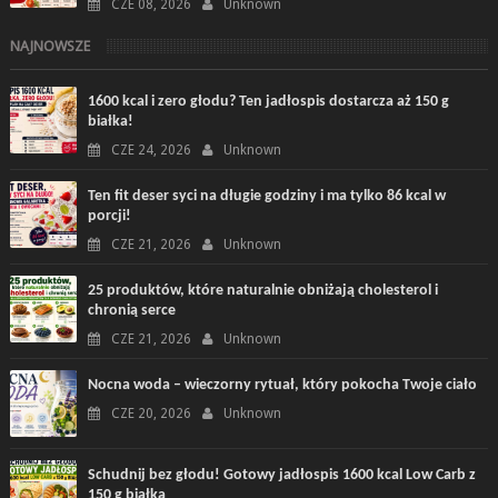
CZE 08, 2026
Unknown
NAJNOWSZE
1600 kcal i zero głodu? Ten jadłospis dostarcza aż 150 g
białka!
CZE 24, 2026
Unknown
Ten fit deser syci na długie godziny i ma tylko 86 kcal w
porcji!
CZE 21, 2026
Unknown
25 produktów, które naturalnie obniżają cholesterol i
chronią serce
CZE 21, 2026
Unknown
Nocna woda – wieczorny rytuał, który pokocha Twoje ciało
CZE 20, 2026
Unknown
Schudnij bez głodu! Gotowy jadłospis 1600 kcal Low Carb z
150 g białka