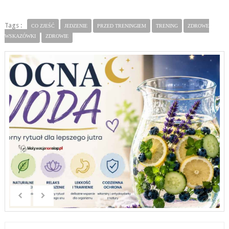
Tags :
CO ZJEŚĆ
JEDZENIE
PRZED TRENINGIEM
TRENING
ZDROWE
WSKAZÓWKI
ZDROWIE