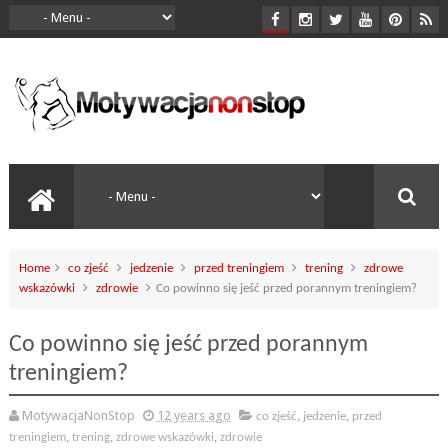
Home
co zjeść
jedzenie
przed treningiem
trening
zdrowe
wskazówki
zdrowie
Co powinno się jeść przed porannym treningiem?
Co powinno się jeść przed porannym
treningiem?
MotywacjaNonStop
12 years ago
co zjeść
,
jedzenie
,
przed
treningiem
,
trening
,
zdrowe wskazówki
,
zdrowie