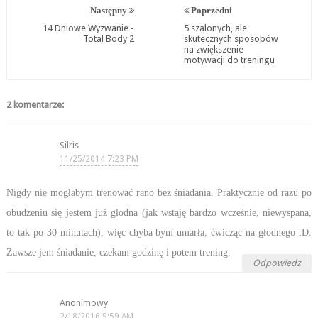
Następny
Poprzedni
14 Dniowe Wyzwanie -
5 szalonych, ale
Total Body 2
skutecznych sposobów
na zwiększenie
motywacji do treningu
2 komentarze:
Silris
11/25/2014 7:23 PM
Nigdy nie mogłabym trenować rano bez śniadania. Praktycznie od razu po
obudzeniu się jestem już głodna (jak wstaję bardzo wcześnie, niewyspana,
to tak po 30 minutach), więc chyba bym umarła, ćwicząc na głodnego :D.
Zawsze jem śniadanie, czekam godzinę i potem trening.
Odpowiedz
Anonimowy
2/18/2016 9:59 AM