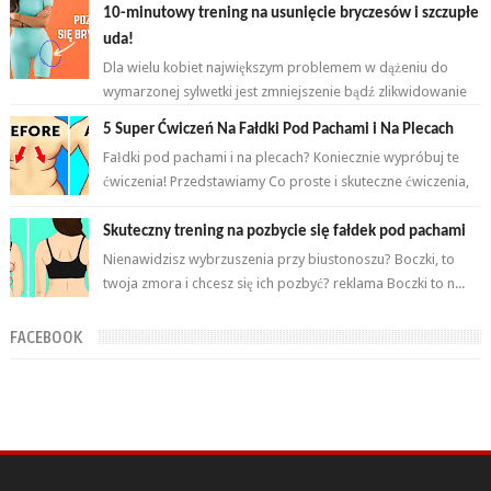
10-minutowy trening na usunięcie bryczesów i szczupłe
uda!
Dla wielu kobiet największym problemem w dążeniu do
wymarzonej sylwetki jest zmniejszenie bądź zlikwidowanie
tkanki tłuszczowej w okoli...
5 Super Ćwiczeń Na Fałdki Pod Pachami i Na Plecach
Fałdki pod pachami i na plecach? Koniecznie wypróbuj te
ćwiczenia! Przedstawiamy Co proste i skuteczne ćwiczenia,
które wykonasz w domu ...
Skuteczny trening na pozbycie się fałdek pod pachami
Nienawidzisz wybrzuszenia przy biustonoszu? Boczki, to
twoja zmora i chcesz się ich pozbyć? reklama Boczki to n...
FACEBOOK