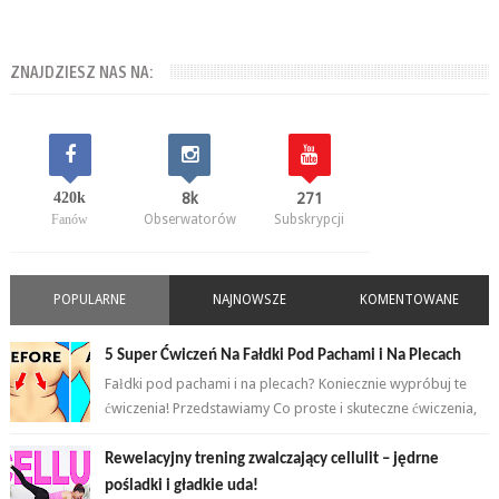
ZNAJDZIESZ NAS NA:
420k
8k
271
Fanów
Obserwatorów
Subskrypcji
POPULARNE
NAJNOWSZE
KOMENTOWANE
5 Super Ćwiczeń Na Fałdki Pod Pachami i Na Plecach
Fałdki pod pachami i na plecach? Koniecznie wypróbuj te
ćwiczenia! Przedstawiamy Co proste i skuteczne ćwiczenia,
które wykonasz w domu ...
Rewelacyjny trening zwalczający cellulit – jędrne
pośladki i gładkie uda!