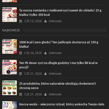
Ta nocna owsianka z malinami syci nawet do obiadu! 25 g
białka i tylko 350 kcal
CZE 13, 2026
Unknown
NAJNOWSZE
1600 kcal i zero głodu? Ten jadłospis dostarcza aż 150 g
białka!
CZE 24, 2026
Unknown
Ten fit deser syci na długie godziny i ma tylko 86 kcal w
porcji!
CZE 21, 2026
Unknown
25 produktów, które naturalnie obniżają cholesterol i
chronią serce
CZE 21, 2026
Unknown
Nocna woda – wieczorny rytuał, który pokocha Twoje ciało