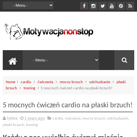
Home
cardio
ćwiczenia
mocny brzuch
odchudzanie
płaski
brzuch
trening
5 mocnych ćwiczeń cardio na płaski brzuch!
5 mocnych ćwiczeń cardio na płaski brzuch!
Sylwia
3 years ago
cardio
,
ćwiczenia
,
mocny brzuch
,
odchudzanie
,
płaski brzuch
,
trening