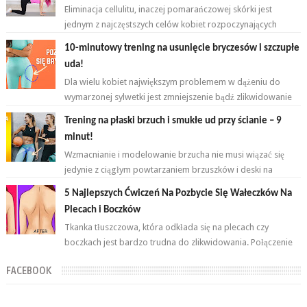
Eliminacja cellulitu, inaczej pomarańczowej skórki jest
jednym z najczęstszych celów kobiet rozpoczynających
przygodę z ćwiczeniami. ...
10-minutowy trening na usunięcie bryczesów i szczupłe
uda!
Dla wielu kobiet największym problemem w dążeniu do
wymarzonej sylwetki jest zmniejszenie bądź zlikwidowanie
tkanki tłuszczowej w okoli...
Trening na płaski brzuch i smukłe ud przy ścianie – 9
minut!
Wzmacnianie i modelowanie brzucha nie musi wiązać się
jedynie z ciągłym powtarzaniem brzuszków i deski na
przemian. Brzuch to nie jeden...
5 Najlepszych Ćwiczeń Na Pozbycie Się Wałeczków Na
Plecach i Boczków
Tkanka tłuszczowa, która odkłada się na plecach czy
boczkach jest bardzo trudna do zlikwidowania. Połączenie
odpowiednich ćwiczeń oraz ...
FACEBOOK