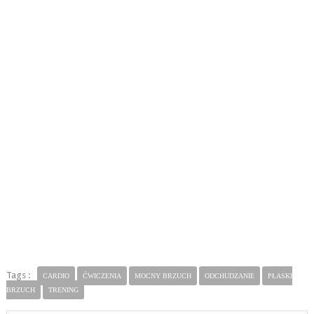
Tags :
CARDIO
ĆWICZENIA
MOCNY BRZUCH
ODCHUDZANIE
PŁASKI
BRZUCH
TRENING