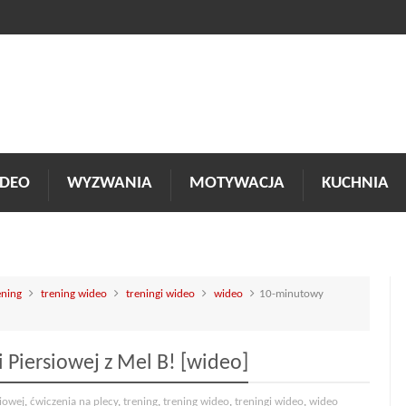
DEO
WYZWANIA
MOTYWACJA
KUCHNIA
ening
trening wideo
treningi wideo
wideo
10-minutowy
 Piersiowej z Mel B! [wideo]
siowej
,
ćwiczenia na plecy
,
trening
,
trening wideo
,
treningi wideo
,
wideo