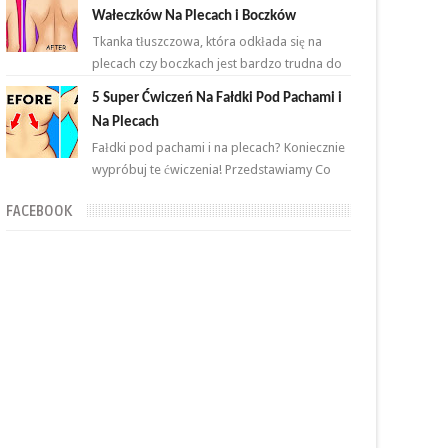
przemian. Brzuch to nie jeden...
Wałeczków Na Plecach i Boczków
Tkanka tłuszczowa, która odkłada się na
plecach czy boczkach jest bardzo trudna do
zlikwidowania. Połączenie odpowiednich
5 Super Ćwiczeń Na Fałdki Pod Pachami i
ćwiczeń oraz ...
Na Plecach
Fałdki pod pachami i na plecach? Koniecznie
wypróbuj te ćwiczenia! Przedstawiamy Co
proste i skuteczne ćwiczenia, które wykonasz
FACEBOOK
w domu ...