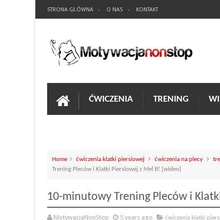
STRONA GŁÓWNA
O NAS
KONTAKT
ĆWICZENIA
TRENING
WI
Home
ćwiczenia klatki piersiowej
ćwiczenia na plecy
tr
Trening Pleców i Klatki Piersiowej z Mel B! [wideo]
10-minutowy Trening Pleców i Klatki
MotywacjaNonStop
5 years ago
ćwiczenia klatki pier