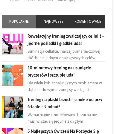
Fanów
Obserwatorów
Subskrypcji
POPULARNE
NAJNOWSZE
KOMENTOWANE
Rewelacyjny trening zwalczający cellulit –
jędrne pośladki i gładkie uda!
Eliminacja cellulitu, inaczej pomarańczowej
skórki jest jednym z najczęstszych celów
kobiet rozpoczynających przygodę z
10-minutowy trening na usunięcie
ćwiczeniami. ...
bryczesów i szczupłe uda!
Dla wielu kobiet największym problemem w
dążeniu do wymarzonej sylwetki jest
zmniejszenie bądź zlikwidowanie tkanki
Trening na płaski brzuch i smukłe ud przy
tłuszczowej w okoli...
ścianie – 9 minut!
Wzmacnianie i modelowanie brzucha nie
musi wiązać się jedynie z ciągłym
powtarzaniem brzuszków i deski na
5 Najlepszych Ćwiczeń Na Pozbycie Się