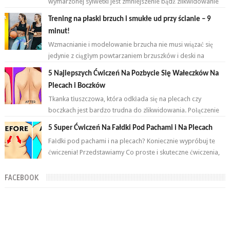
wymarzonej sylwetki jest zmniejszenie bądź zlikwidowanie
tkanki tłuszczowej w okoli...
Trening na płaski brzuch i smukłe ud przy ścianie – 9
minut!
Wzmacnianie i modelowanie brzucha nie musi wiązać się
jedynie z ciągłym powtarzaniem brzuszków i deski na
przemian. Brzuch to nie jeden...
5 Najlepszych Ćwiczeń Na Pozbycie Się Wałeczków Na
Plecach i Boczków
Tkanka tłuszczowa, która odkłada się na plecach czy
boczkach jest bardzo trudna do zlikwidowania. Połączenie
odpowiednich ćwiczeń oraz ...
5 Super Ćwiczeń Na Fałdki Pod Pachami i Na Plecach
Fałdki pod pachami i na plecach? Koniecznie wypróbuj te
ćwiczenia! Przedstawiamy Co proste i skuteczne ćwiczenia,
które wykonasz w domu ...
FACEBOOK