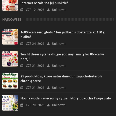
Internet oszalał na jej punkcie!
CZE 12, 2026
Unknown
NAJNOWSZE
1600 kcal i zero głodu? Ten jadłospis dostarcza aż 150 g
białka!
CZE 24, 2026
Unknown
Ten fit deser syci na długie godziny i ma tylko 86 kcal w
porcji!
CZE 21, 2026
Unknown
25 produktów, które naturalnie obniżają cholesterol i
chronią serce
CZE 21, 2026
Unknown
Nocna woda – wieczorny rytuał, który pokocha Twoje ciało
CZE 20, 2026
Unknown