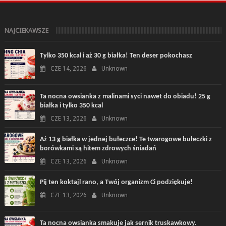
NAJCIEKAWSZE
Tylko 350 kcal i aż 30 g białka! Ten deser pokochasz
CZE 14, 2026
Unknown
Ta nocna owsianka z malinami syci nawet do obiadu! 25 g
białka i tylko 350 kcal
CZE 13, 2026
Unknown
Aż 13 g białka w jednej bułeczce! Te twarogowe bułeczki z
borówkami są hitem zdrowych śniadań
CZE 13, 2026
Unknown
Pij ten koktajl rano, a Twój organizm Ci podziękuje!
CZE 13, 2026
Unknown
Ta nocna owsianka smakuje jak sernik truskawkowy.