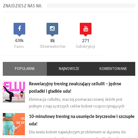
ZNAJDZIESZ NAS NA:
420k
8k
271
Fanów
Obserwatorów
Subskrypcji
POPULARNE
NAJNOWSZE
KOMENTOWANE
Rewelacyjny trening zwalczający cellulit – jędrne
pośladki i gładkie uda!
Eliminacja cellulitu, inaczej pomarańczowej skórki jest
jednym z najczęstszych celów kobiet rozpoczynających
przygodę z ćwiczeniami. ...
10-minutowy trening na usunięcie bryczesów i szczupłe
uda!
Dla wielu kobiet największym problemem w dążeniu do