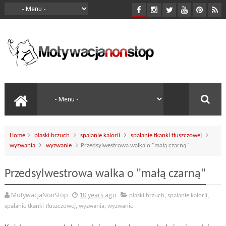
Home
płaski brzuch
spalanie kalorii
spalanie tkanki tłuszczowej
wyzwania
wyzwanie
Przedsylwestrowa walka o "małą czarną"
Przedsylwestrowa walka o "małą czarną"
MotywacjaNonStop
10 years ago
płaski brzuch
,
spalanie kalorii
,
spalanie tkanki tłuszczowej
,
wyzwania
,
wyzwanie