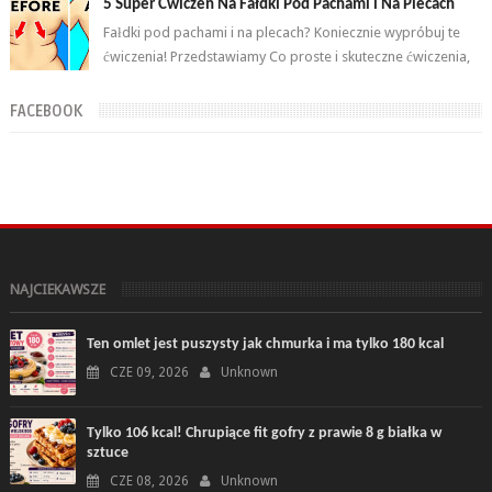
5 Super Ćwiczeń Na Fałdki Pod Pachami i Na Plecach
Fałdki pod pachami i na plecach? Koniecznie wypróbuj te
ćwiczenia! Przedstawiamy Co proste i skuteczne ćwiczenia,
które wykonasz w domu ...
FACEBOOK
NAJCIEKAWSZE
Ten omlet jest puszysty jak chmurka i ma tylko 180 kcal
CZE 09, 2026
Unknown
Tylko 106 kcal! Chrupiące fit gofry z prawie 8 g białka w
sztuce
CZE 08, 2026
Unknown