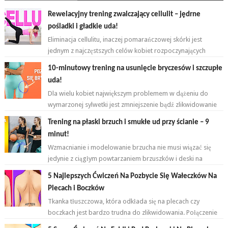
Rewelacyjny trening zwalczający cellulit – jędrne
pośladki i gładkie uda!
Eliminacja cellulitu, inaczej pomarańczowej skórki jest
jednym z najczęstszych celów kobiet rozpoczynających
przygodę z ćwiczeniami. ...
10-minutowy trening na usunięcie bryczesów i szczupłe
uda!
Dla wielu kobiet największym problemem w dążeniu do
wymarzonej sylwetki jest zmniejszenie bądź zlikwidowanie
tkanki tłuszczowej w okoli...
Trening na płaski brzuch i smukłe ud przy ścianie – 9
minut!
Wzmacnianie i modelowanie brzucha nie musi wiązać się
jedynie z ciągłym powtarzaniem brzuszków i deski na
przemian. Brzuch to nie jeden...
5 Najlepszych Ćwiczeń Na Pozbycie Się Wałeczków Na
Plecach i Boczków
Tkanka tłuszczowa, która odkłada się na plecach czy
boczkach jest bardzo trudna do zlikwidowania. Połączenie
odpowiednich ćwiczeń oraz ...