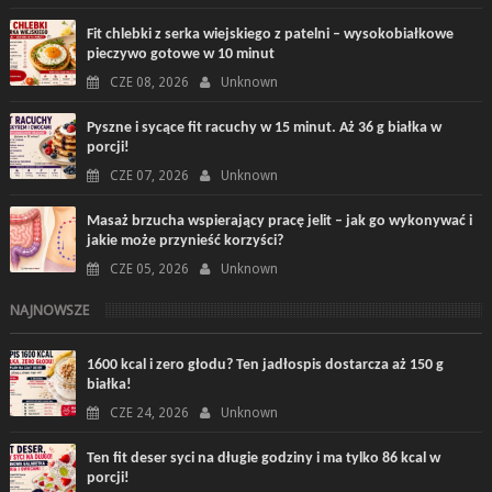
Fit chlebki z serka wiejskiego z patelni – wysokobiałkowe
pieczywo gotowe w 10 minut
CZE 08, 2026
Unknown
Pyszne i sycące fit racuchy w 15 minut. Aż 36 g białka w
porcji!
CZE 07, 2026
Unknown
Masaż brzucha wspierający pracę jelit – jak go wykonywać i
jakie może przynieść korzyści?
CZE 05, 2026
Unknown
NAJNOWSZE
1600 kcal i zero głodu? Ten jadłospis dostarcza aż 150 g
białka!
CZE 24, 2026
Unknown
Ten fit deser syci na długie godziny i ma tylko 86 kcal w
porcji!