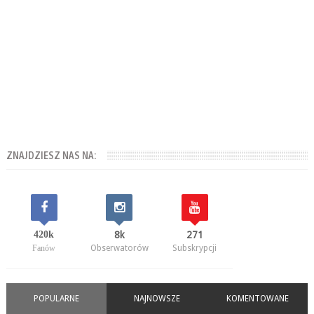
ZNAJDZIESZ NAS NA:
420k
8k
271
Fanów
Obserwatorów
Subskrypcji
POPULARNE
NAJNOWSZE
KOMENTOWANE