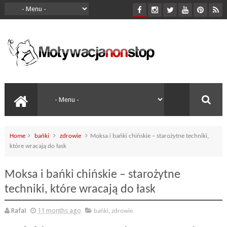
Home
bańki
zdrowie
Moksa i bańki chińskie – starożytne techniki,
które wracają do łask
Moksa i bańki chińskie – starożytne
techniki, które wracają do łask
Rafał
11 months ago
bańki
,
zdrowie