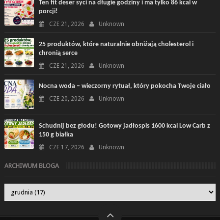
Ten fit deser syci na długie godziny i ma tylko 86 kcal w
porcji!
CZE 21, 2026
Unknown
25 produktów, które naturalnie obniżają cholesterol i
chronią serce
CZE 21, 2026
Unknown
Nocna woda – wieczorny rytuał, który pokocha Twoje ciało
CZE 20, 2026
Unknown
Schudnij bez głodu! Gotowy jadłospis 1600 kcal Low Carb z
150 g białka
CZE 17, 2026
Unknown
ARCHIWUM BLOGA