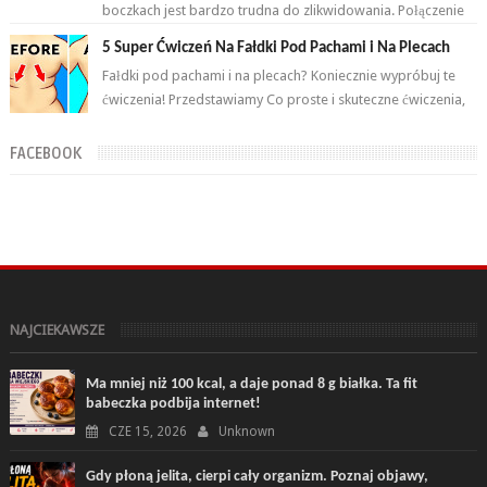
boczkach jest bardzo trudna do zlikwidowania. Połączenie
odpowiednich ćwiczeń oraz ...
5 Super Ćwiczeń Na Fałdki Pod Pachami i Na Plecach
Fałdki pod pachami i na plecach? Koniecznie wypróbuj te
ćwiczenia! Przedstawiamy Co proste i skuteczne ćwiczenia,
które wykonasz w domu ...
FACEBOOK
NAJCIEKAWSZE
Ma mniej niż 100 kcal, a daje ponad 8 g białka. Ta fit
babeczka podbija internet!
CZE 15, 2026
Unknown
Gdy płoną jelita, cierpi cały organizm. Poznaj objawy,