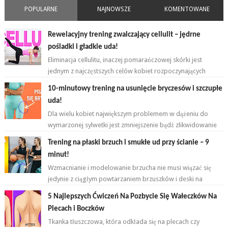
POPULARNE
NAJNOWSZE
KOMENTOWANE
Rewelacyjny trening zwalczający cellulit – jędrne
pośladki i gładkie uda!
Eliminacja cellulitu, inaczej pomarańczowej skórki jest
jednym z najczęstszych celów kobiet rozpoczynających
przygodę z ćwiczeniami. ...
10-minutowy trening na usunięcie bryczesów i szczupłe
uda!
Dla wielu kobiet największym problemem w dążeniu do
wymarzonej sylwetki jest zmniejszenie bądź zlikwidowanie
tkanki tłuszczowej w okoli...
Trening na płaski brzuch i smukłe ud przy ścianie – 9
minut!
Wzmacnianie i modelowanie brzucha nie musi wiązać się
jedynie z ciągłym powtarzaniem brzuszków i deski na
przemian. Brzuch to nie jeden...
5 Najlepszych Ćwiczeń Na Pozbycie Się Wałeczków Na
Plecach i Boczków
Tkanka tłuszczowa, która odkłada się na plecach czy