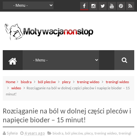
Home
biodra
ból pleców
plecy
trening wideo
treningi wideo
wideo
Rozciąganie na ból w dolnej części pleców i napięcie bioder – 15
minut!
Rozciąganie na ból w dolnej części pleców i
napięcie bioder – 15 minut!
Sylwia
4 years ago
biodra
,
ból pleców
,
plecy
,
trening wideo
,
treningi