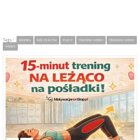
Tags :
BIODRA
BÓL PLECÓW
PLECY
TRENING WIDEO
TRENINGI WIDEO
WIDEO