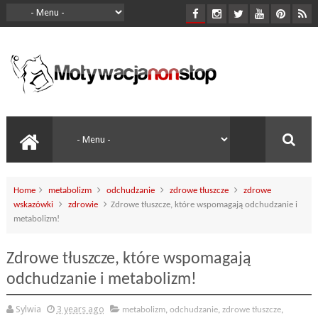
Home
metabolizm
odchudzanie
zdrowe tłuszcze
zdrowe
wskazówki
zdrowie
Zdrowe tłuszcze, które wspomagają odchudzanie i
metabolizm!
Zdrowe tłuszcze, które wspomagają
odchudzanie i metabolizm!
Sylwia
3 years ago
metabolizm
,
odchudzanie
,
zdrowe tłuszcze
,