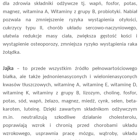
dla zdrowia składniki odżywcze tj. wapń, fosfor, potas,
magnez, witamina A, Witaminy z grupy B, probiotyki. Nabiał
pozwala na zmniejszenie ryzyka wystąpienia otyłości,
cukrzycy typu II, chorób układu sercowo-naczyniowego,
ułatwia redukcje masy ciała, zwiększa gęstość kości i
wystąpienie osteoporozy, zmniejsza ryzyko wystąpienia raka
żołądka.
Jajka
– to przede wszystkim źródło pełnowartościowego
białka, ale także jednonienasyconych i wielonienasyconych
kwasów tłuszczowych, witaminę A, witaminę E, witaminę D,
witaminę K, witaminy z grupy B, lizozym, cholinę, fosfor,
potas, sód, wapń, żelazo, magnez, miedź, cynk, selen, beta-
karoten, luteinę. Dzięki zawartym składnikom odżywczym
m.in. neutralizują szkodliwe działanie cholesterolu,
poprawiają wzrok i chronią przed chorobami układu
wzrokowego, usprawnia pracę mózgu, wątroby, układu