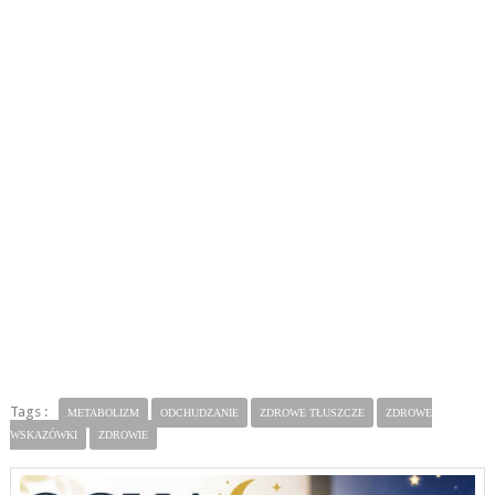
Tags :
METABOLIZM
ODCHUDZANIE
ZDROWE TŁUSZCZE
ZDROWE
WSKAZÓWKI
ZDROWIE