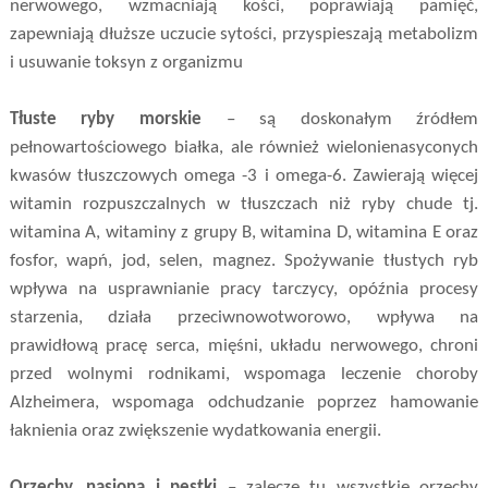
nerwowego, wzmacniają kości, poprawiają pamięć,
zapewniają dłuższe uczucie sytości, przyspieszają metabolizm
i usuwanie toksyn z organizmu
Tłuste ryby morskie
– są doskonałym źródłem
pełnowartościowego białka, ale również wielonienasyconych
kwasów tłuszczowych omega -3 i omega-6. Zawierają więcej
witamin rozpuszczalnych w tłuszczach niż ryby chude tj.
witamina A, witaminy z grupy B, witamina D, witamina E oraz
fosfor, wapń, jod, selen, magnez. Spożywanie tłustych ryb
wpływa na usprawnianie pracy tarczycy, opóźnia procesy
starzenia, działa przeciwnowotworowo, wpływa na
prawidłową pracę serca, mięśni, układu nerwowego, chroni
przed wolnymi rodnikami, wspomaga leczenie choroby
Alzheimera, wspomaga odchudzanie poprzez hamowanie
łaknienia oraz zwiększenie wydatkowania energii.
Orzechy, nasiona i pestki
– zaleczę tu wszystkie orzechy