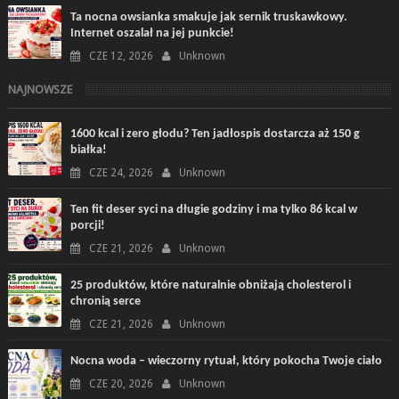
Ta nocna owsianka smakuje jak sernik truskawkowy.
Internet oszalał na jej punkcie!
CZE 12, 2026
Unknown
NAJNOWSZE
1600 kcal i zero głodu? Ten jadłospis dostarcza aż 150 g
białka!
CZE 24, 2026
Unknown
Ten fit deser syci na długie godziny i ma tylko 86 kcal w
porcji!
CZE 21, 2026
Unknown
25 produktów, które naturalnie obniżają cholesterol i
chronią serce
CZE 21, 2026
Unknown
Nocna woda – wieczorny rytuał, który pokocha Twoje ciało
CZE 20, 2026
Unknown