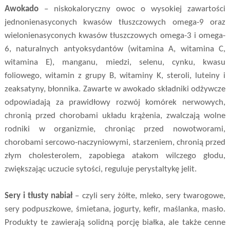
Awokado
– niskokaloryczny owoc o wysokiej zawartości
jednonienasyconych kwasów tłuszczowych omega-9 oraz
wielonienasyconych kwasów tłuszczowych omega-3 i omega-
6, naturalnych antyoksydantów (witamina A, witamina C,
witamina E), manganu, miedzi, selenu, cynku, kwasu
foliowego, witamin z grupy B, witaminy K, steroli, luteiny i
zeaksatyny, błonnika. Zawarte w awokado składniki odżywcze
odpowiadają za prawidłowy rozwój komórek nerwowych,
chronią przed chorobami układu krążenia, zwalczają wolne
rodniki w organizmie, chroniąc przed nowotworami,
chorobami sercowo-naczyniowymi, starzeniem, chronią przed
złym cholesterolem, zapobiega atakom wilczego głodu,
zwiększając uczucie sytości, reguluje perystaltykę jelit.
Sery i tłusty nabiał
– czyli sery żółte, mleko, sery twarogowe,
sery podpuszkowe, śmietana, jogurty, kefir, maślanka, masło.
Produkty te zawierają solidną porcję białka, ale także cenne