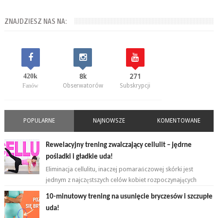
ZNAJDZIESZ NAS NA:
420k
8k
271
Fanów
Obserwatorów
Subskrypcji
POPULARNE
NAJNOWSZE
KOMENTOWANE
Rewelacyjny trening zwalczający cellulit – jędrne
pośladki i gładkie uda!
Eliminacja cellulitu, inaczej pomarańczowej skórki jest
jednym z najczęstszych celów kobiet rozpoczynających
przygodę z ćwiczeniami. ...
10-minutowy trening na usunięcie bryczesów i szczupłe
uda!