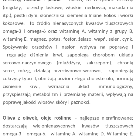
(migdały,
orzechy laskowe, włoskie, nerkowca, makadamia
itp.), pestki dyni, słonecznika, siemienia lniane, kokos i wiórki
kokosowe;
to źródło nienasyconych kwasów tłuszczowych
omega-3 i omega-6 oraz witaminę A, witaminy z grupy B,
witaminę E, magnez, potas, fosfor, żelazo, wapń, selen, cynk.
Spożywanie orzechów i nasion wpływa na poprawę i
regulację ciśnienia krwi, zapobiega chorobom układu
sercowo-naczyniowego (miażdżycy, zakrzepom), chronią
serce, mózg, działają przeciwnowotworowo,
zapobiegają
cukrzycy typu II, obniżają poziom złego cholesterolu, normują
ciśnienie krwi, wzmacnia układ immunologiczny,
przyspieszają metabolizm i przemianę materii, wpływają na
poprawę jakości włosów, skóry i paznokci.
Oliwa z oliwek, oleje roślinne
– najlepsze nierafinowane;
dostarczają wielonienasyconych kwasów tłuszczowych
omega-3 i omega-6,
witaminę A, witaminę D, Witaminę E,