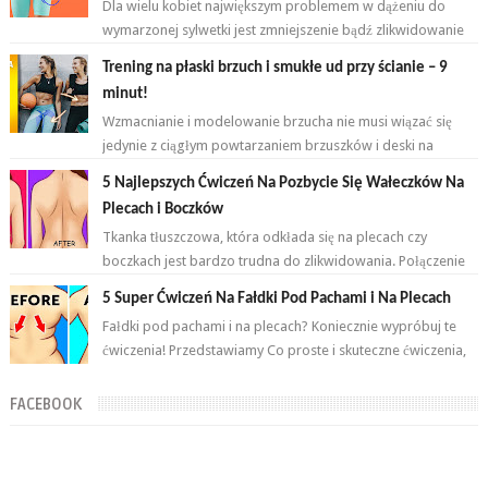
Dla wielu kobiet największym problemem w dążeniu do
wymarzonej sylwetki jest zmniejszenie bądź zlikwidowanie
tkanki tłuszczowej w okoli...
Trening na płaski brzuch i smukłe ud przy ścianie – 9
minut!
Wzmacnianie i modelowanie brzucha nie musi wiązać się
jedynie z ciągłym powtarzaniem brzuszków i deski na
przemian. Brzuch to nie jeden...
5 Najlepszych Ćwiczeń Na Pozbycie Się Wałeczków Na
Plecach i Boczków
Tkanka tłuszczowa, która odkłada się na plecach czy
boczkach jest bardzo trudna do zlikwidowania. Połączenie
odpowiednich ćwiczeń oraz ...
5 Super Ćwiczeń Na Fałdki Pod Pachami i Na Plecach
Fałdki pod pachami i na plecach? Koniecznie wypróbuj te
ćwiczenia! Przedstawiamy Co proste i skuteczne ćwiczenia,
które wykonasz w domu ...
FACEBOOK