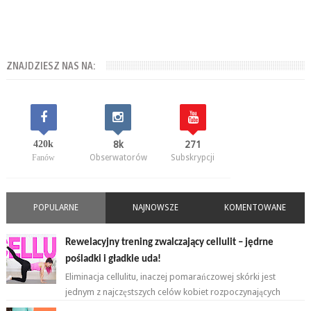
ZNAJDZIESZ NAS NA:
420k
8k
271
Fanów
Obserwatorów
Subskrypcji
POPULARNE
NAJNOWSZE
KOMENTOWANE
Rewelacyjny trening zwalczający cellulit – jędrne
pośladki i gładkie uda!
Eliminacja cellulitu, inaczej pomarańczowej skórki jest
jednym z najczęstszych celów kobiet rozpoczynających
przygodę z ćwiczeniami. ...