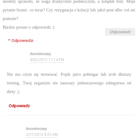
niestety sprawiło, że waga drastycznie podskoczyła, a żołądek boli. Moje
pytanie brzmi: co teraz? Czy rezygnacja z kolacji lub jakiś post albo coś mi
pomoże?
Bardzo prosze o odpowiedz :(
Odpowiedz
Odpowiedzi
Anonimowy
4/05/2015 11:14 PM
Nie ma czym się stresować. Pojdz jutro pobiegac lub zrob dłuższy
trening, Twoj organizm nie zauwazy jednorazowego odstępstwa od
diety ;)
Odpowiedz
Anonimowy
2/21/2016 8:55 AM