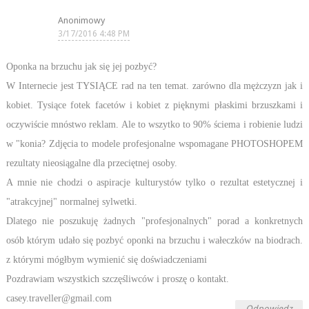
Anonimowy
3/17/2016 4:48 PM
Oponka na brzuchu jak się jej pozbyć?
W Internecie jest TYSIĄCE rad na ten temat. zarówno dla mężczyzn jak i
kobiet. Tysiące fotek facetów i kobiet z pięknymi płaskimi brzuszkami i
oczywiście mnóstwo reklam. Ale to wszytko to 90% ściema i robienie ludzi
w "konia? Zdjęcia to modele profesjonalne wspomagane PHOTOSHOPEM
rezultaty nieosiągalne dla przeciętnej osoby.
A mnie nie chodzi o aspiracje kulturystów tylko o rezultat estetycznej i
"atrakcyjnej" normalnej sylwetki.
Dlatego nie poszukuję żadnych "profesjonalnych" porad a konkretnych
osób którym udało się pozbyć oponki na brzuchu i wałeczków na biodrach.
z którymi mógłbym wymienić się doświadczeniami
Pozdrawiam wszystkich szczęśliwców i proszę o kontakt.
casey.traveller@gmail.com
Odpowiedz