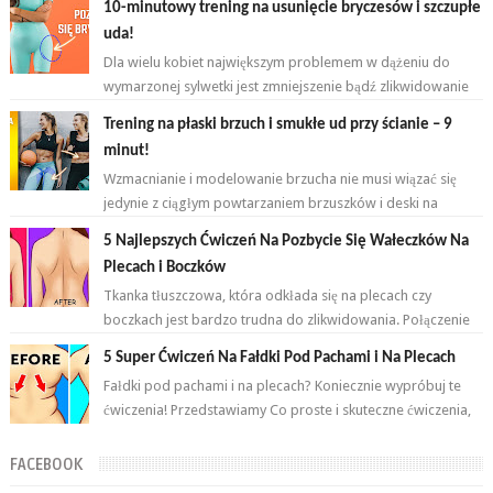
10-minutowy trening na usunięcie bryczesów i szczupłe
uda!
Dla wielu kobiet największym problemem w dążeniu do
wymarzonej sylwetki jest zmniejszenie bądź zlikwidowanie
tkanki tłuszczowej w okoli...
Trening na płaski brzuch i smukłe ud przy ścianie – 9
minut!
Wzmacnianie i modelowanie brzucha nie musi wiązać się
jedynie z ciągłym powtarzaniem brzuszków i deski na
przemian. Brzuch to nie jeden...
5 Najlepszych Ćwiczeń Na Pozbycie Się Wałeczków Na
Plecach i Boczków
Tkanka tłuszczowa, która odkłada się na plecach czy
boczkach jest bardzo trudna do zlikwidowania. Połączenie
odpowiednich ćwiczeń oraz ...
5 Super Ćwiczeń Na Fałdki Pod Pachami i Na Plecach
Fałdki pod pachami i na plecach? Koniecznie wypróbuj te
ćwiczenia! Przedstawiamy Co proste i skuteczne ćwiczenia,
które wykonasz w domu ...
FACEBOOK