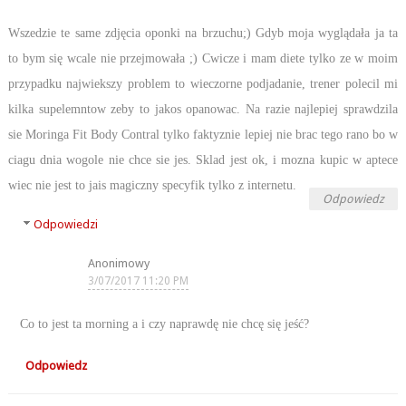
Wszedzie te same zdjęcia oponki na brzuchu;) Gdyb moja wyglądała ja ta
to bym się wcale nie przejmowała ;) Cwicze i mam diete tylko ze w moim
przypadku najwiekszy problem to wieczorne podjadanie, trener polecil mi
kilka supelemntow zeby to jakos opanowac. Na razie najlepiej sprawdzila
sie Moringa Fit Body Contral tylko faktyznie lepiej nie brac tego rano bo w
ciagu dnia wogole nie chce sie jes. Sklad jest ok, i mozna kupic w aptece
wiec nie jest to jais magiczny specyfik tylko z internetu.
Odpowiedz
Odpowiedzi
Anonimowy
3/07/2017 11:20 PM
Co to jest ta morning a i czy naprawdę nie chcę się jeść?
Odpowiedz