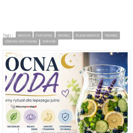
Tags :
BRZUCH
ĆWICZENIA
OPONKA
PŁASKI BRZUCH
TRENING
ZDROWE ODŻYWIANIE
ZDROWIE