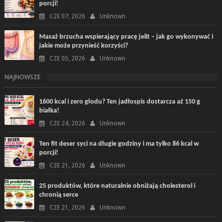
porcji!
CZE 07, 2026
Unknown
Masaż brzucha wspierający pracę jelit – jak go wykonywać i
jakie może przynieść korzyści?
CZE 05, 2026
Unknown
NAJNOWSZE
1600 kcal i zero głodu? Ten jadłospis dostarcza aż 150 g
białka!
CZE 24, 2026
Unknown
Ten fit deser syci na długie godziny i ma tylko 86 kcal w
porcji!
CZE 21, 2026
Unknown
25 produktów, które naturalnie obniżają cholesterol i
chronią serce
CZE 21, 2026
Unknown