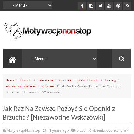
Home
brzuch
ćwiczenia
oponka
płaski brzuch
trening
zdrowe odżywianie
zdrowie
Jak Raz Na Zawsze Pozbyć Się Oponki z
Brzucha? [Niezawodne Wskazówki]
Jak Raz Na Zawsze Pozbyć Się Oponki z
Brzucha? [Niezawodne Wskazówki]
MotywacjaNonStop
11 years ago
brzuch
,
ćwiczenia
,
oponka
,
płaski