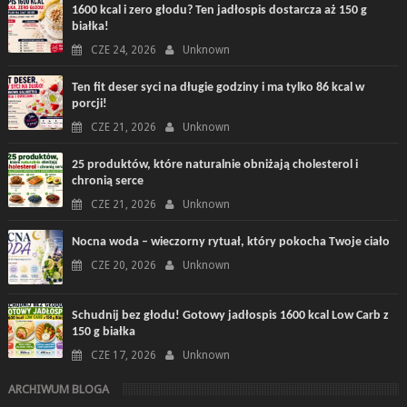
1600 kcal i zero głodu? Ten jadłospis dostarcza aż 150 g
białka!
CZE 24, 2026
Unknown
Ten fit deser syci na długie godziny i ma tylko 86 kcal w
porcji!
CZE 21, 2026
Unknown
25 produktów, które naturalnie obniżają cholesterol i
chronią serce
CZE 21, 2026
Unknown
Nocna woda – wieczorny rytuał, który pokocha Twoje ciało
CZE 20, 2026
Unknown
Schudnij bez głodu! Gotowy jadłospis 1600 kcal Low Carb z
150 g białka
CZE 17, 2026
Unknown
ARCHIWUM BLOGA