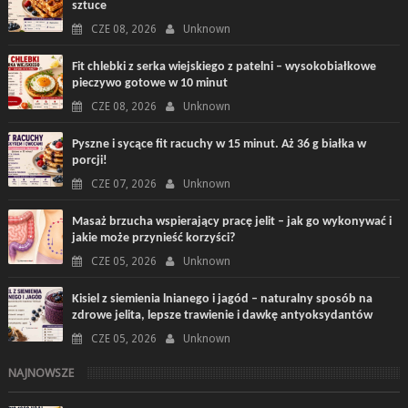
sztuce
CZE 08, 2026
Unknown
Fit chlebki z serka wiejskiego z patelni – wysokobiałkowe
pieczywo gotowe w 10 minut
CZE 08, 2026
Unknown
Pyszne i sycące fit racuchy w 15 minut. Aż 36 g białka w
porcji!
CZE 07, 2026
Unknown
Masaż brzucha wspierający pracę jelit – jak go wykonywać i
jakie może przynieść korzyści?
CZE 05, 2026
Unknown
Kisiel z siemienia lnianego i jagód – naturalny sposób na
zdrowe jelita, lepsze trawienie i dawkę antyoksydantów
CZE 05, 2026
Unknown
NAJNOWSZE