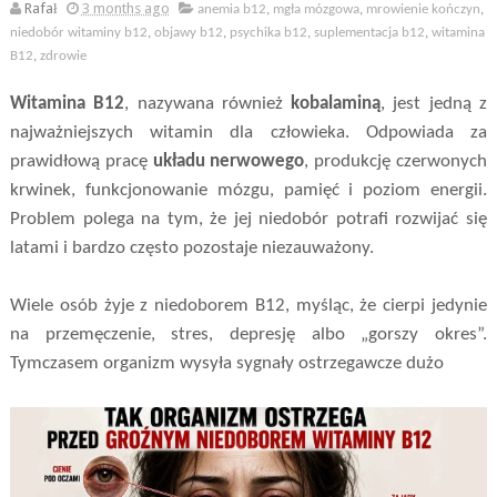
Rafał
3 months ago
anemia b12
,
mgła mózgowa
,
mrowienie kończyn
,
niedobór witaminy b12
,
objawy b12
,
psychika b12
,
suplementacja b12
,
witamina
B12
,
zdrowie
Witamina B12
, nazywana również
kobalaminą
, jest jedną z
najważniejszych witamin dla człowieka. Odpowiada za
prawidłową pracę
układu nerwowego
, produkcję czerwonych
krwinek, funkcjonowanie mózgu, pamięć i poziom energii.
Problem polega na tym, że jej niedobór potrafi rozwijać się
latami i bardzo często pozostaje niezauważony.
Wiele osób żyje z niedoborem B12, myśląc, że cierpi jedynie
na przemęczenie, stres, depresję albo „gorszy okres”.
Tymczasem organizm wysyła sygnały ostrzegawcze dużo