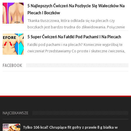
przemian. Brzuch to nie jeden...
5 Najlepszych Ćwiczeń Na Pozbycie Się Wałeczków Na
Plecach i Boczków
Tkanka tłuszczowa, która odkłada się na plecach czy
boczkach jest bardzo trudna do zlikwidowania. Połączenie
odpowiednich ćwiczeń oraz ...
5 Super Ćwiczeń Na Fałdki Pod Pachami i Na Plecach
Fałdki pod pachami i na plecach? Koniecznie wypróbuj te
ćwiczenia! Przedstawiamy Co proste i skuteczne ćwiczenia,
które wykonasz w domu ...
FACEBOOK
NAJCIEKAWSZE
Tylko 106 kcal! Chrupiące fit gofry z prawie 8 g białka w