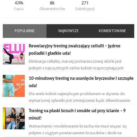
420k
8k
271
Fanów
Obserwatorów
Subskrypcji
POPULARNE
NAJNOWSZE
KOMENTOWANE
Rewelacyjny trening zwalczający cellulit – jędrne
pośladki i gładkie uda!
Eliminacja cellulitu, inaczej pomarańczowej skórki jest
jednym z najczęstszych celów kobiet rozpoczynających
przygodę z ćwiczeniami. ...
10-minutowy trening na usunięcie bryczesów i szczupłe
uda!
Dla wielu kobiet największym problemem w dążeniu do
wymarzonej sylwetki jest zmniejszenie bądź zlikwidowanie
tkanki tłuszczowej w okoli...
Trening na płaski brzuch i smukłe ud przy ścianie – 9
minut!
Wzmacnianie i modelowanie brzucha nie musi wiązać się
jedynie z ciągłym powtarzaniem brzuszków i deski na