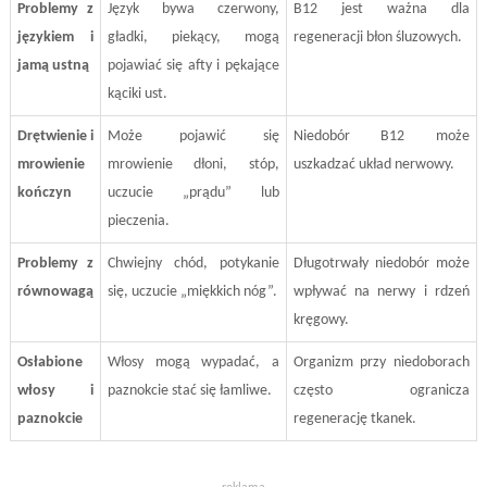
Problemy z
Język bywa czerwony,
B12 jest ważna dla
językiem i
gładki, piekący, mogą
regeneracji błon śluzowych.
jamą ustną
pojawiać się afty i pękające
kąciki ust.
Drętwienie i
Może pojawić się
Niedobór B12 może
mrowienie
mrowienie dłoni, stóp,
uszkadzać układ nerwowy.
kończyn
uczucie „prądu” lub
pieczenia.
Problemy z
Chwiejny chód, potykanie
Długotrwały niedobór może
równowagą
się, uczucie „miękkich nóg”.
wpływać na nerwy i rdzeń
kręgowy.
Osłabione
Włosy mogą wypadać, a
Organizm przy niedoborach
włosy i
paznokcie stać się łamliwe.
często ogranicza
paznokcie
regenerację tkanek.