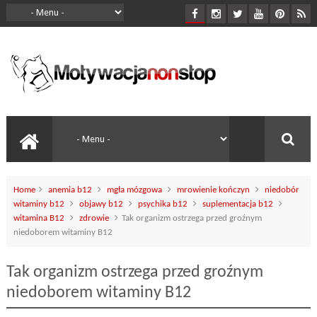
Home
anemia b12
mgła mózgowa
mrowienie kończyn
niedobór
witaminy b12
objawy b12
psychika b12
suplementacja b12
witamina B12
zdrowie
Tak organizm ostrzega przed groźnym
niedoborem witaminy B12
Tak organizm ostrzega przed groźnym
niedoborem witaminy B12