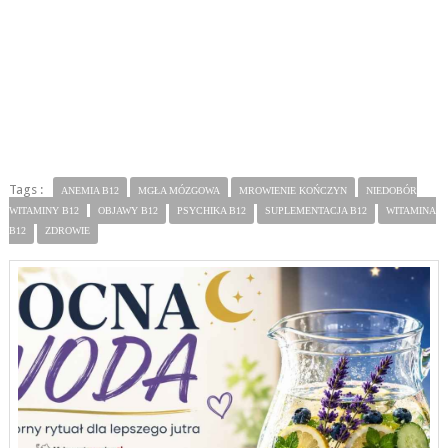
Tags :
ANEMIA B12
MGŁA MÓZGOWA
MROWIENIE KOŃCZYN
NIEDOBÓR
WITAMINY B12
OBJAWY B12
PSYCHIKA B12
SUPLEMENTACJA B12
WITAMINA
B12
ZDROWIE