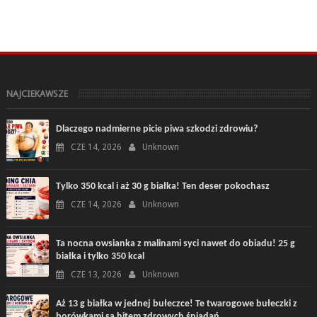
NAJCIEKAWSZE
Dlaczego nadmierne picie piwa szkodzi zdrowiu?
CZE 14, 2026
Unknown
Tylko 350 kcal i aż 30 g białka! Ten deser pokochasz
CZE 14, 2026
Unknown
Ta nocna owsianka z malinami syci nawet do obiadu! 25 g
białka i tylko 350 kcal
CZE 13, 2026
Unknown
Aż 13 g białka w jednej bułeczce! Te twarogowe bułeczki z
borówkami są hitem zdrowych śniadań