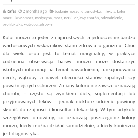
Rafał
2 months ago
badanie moczu
,
diagnostyka
,
infekcja
,
kolor
moczu
,
krwiomocz
,
medycyna
,
mocz
,
nerki
,
objawy chorób
,
odwodnienie
,
profilaktyka
,
wątroba
,
zdrowie
Kolor moczu to jeden z najprostszych, a jednocześnie bardzo
wartościowych wskaźników stanu zdrowia organizmu. Choć
dla wielu osób jest to temat marginalny, w praktyce
codzienna obserwacja barwy moczu może dostarczyć
istotnych informacji na temat nawodnienia, funkcjonowania
nerek, wątroby, a nawet obecności stanów zapalnych czy
poważniejszych schorzeń. Zmiany koloru nie zawsze oznaczają
chorobę – często są wynikiem diety, suplementacji lub
przyjmowanych leków – jednak niektóre odcienie powinny
skłonić do czujności i konsultacji lekarskiej. W tym artykule
szczegółowo omówimy, co oznaczają poszczególne kolory
moczu, kiedy można działać samodzielnie, a kiedy konieczna
jest diagnostyka.