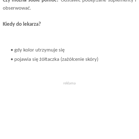
Czy można sobie pomóc?
Odstawić podejrzane suplementy i
obserwować.
Kiedy do lekarza?
• gdy kolor utrzymuje się
• pojawia się żółtaczka (zażółcenie skóry)
reklama