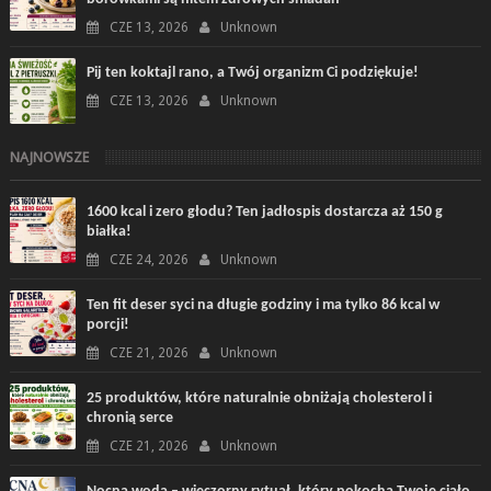
CZE 13, 2026
Unknown
Pij ten koktajl rano, a Twój organizm Ci podziękuje!
CZE 13, 2026
Unknown
NAJNOWSZE
1600 kcal i zero głodu? Ten jadłospis dostarcza aż 150 g
białka!
CZE 24, 2026
Unknown
Ten fit deser syci na długie godziny i ma tylko 86 kcal w
porcji!
CZE 21, 2026
Unknown
25 produktów, które naturalnie obniżają cholesterol i
chronią serce
CZE 21, 2026
Unknown