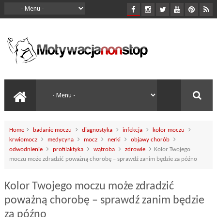
Home
badanie moczu
diagnostyka
infekcja
kolor moczu
krwiomocz
medycyna
mocz
nerki
objawy chorób
odwodnienie
profilaktyka
wątroba
zdrowie
Kolor Twojego
moczu może zdradzić poważną chorobę – sprawdź zanim będzie za późno
Kolor Twojego moczu może zdradzić
poważną chorobę – sprawdź zanim będzie
za późno