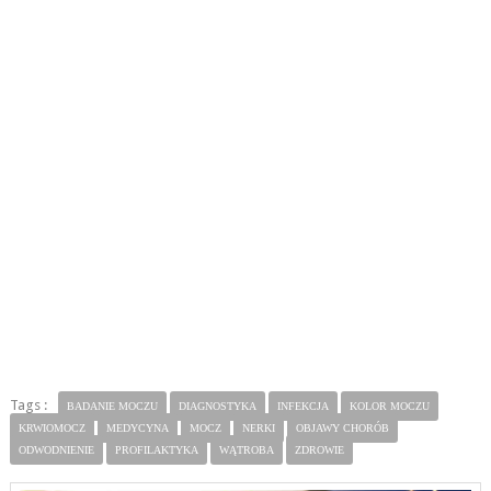
Tags :
BADANIE MOCZU
DIAGNOSTYKA
INFEKCJA
KOLOR MOCZU
KRWIOMOCZ
MEDYCYNA
MOCZ
NERKI
OBJAWY CHORÓB
ODWODNIENIE
PROFILAKTYKA
WĄTROBA
ZDROWIE