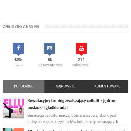
ZNAJDZIESZ NAS NA:
420k
8k
271
Fanów
Obserwatorów
Subskrypcji
POPULARNE
NAJNOWSZE
KOMENTOWANE
Rewelacyjny trening zwalczający cellulit – jędrne
pośladki i gładkie uda!
Eliminacja cellulitu, inaczej pomarańczowej skórki jest
jednym z najczęstszych celów kobiet rozpoczynających
przygodę z ćwiczeniami. ...