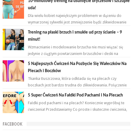
10-minutowy trening na usunięcie bryczesów i szczupłe
uda!
Dla wielu kobiet największym problemem w dążeniu do
wymarzonej sylwetki jest zmniejszenie bądź zlikwidowanie
tkanki tłuszczowej w okoli...
Trening na płaski brzuch i smukłe ud przy ścianie – 9
minut!
Wzmacnianie i modelowanie brzucha nie musi wiązać się
jedynie z ciągłym powtarzaniem brzuszków i deski na
przemian. Brzuch to nie jeden...
5 Najlepszych Ćwiczeń Na Pozbycie Się Wałeczków Na
Plecach i Boczków
Tkanka tłuszczowa, która odkłada się na plecach czy
boczkach jest bardzo trudna do zlikwidowania. Połączenie
odpowiednich ćwiczeń oraz ...
5 Super Ćwiczeń Na Fałdki Pod Pachami i Na Plecach
Fałdki pod pachami i na plecach? Koniecznie wypróbuj te
ćwiczenia! Przedstawiamy Co proste i skuteczne ćwiczenia,
które wykonasz w domu ...
FACEBOOK