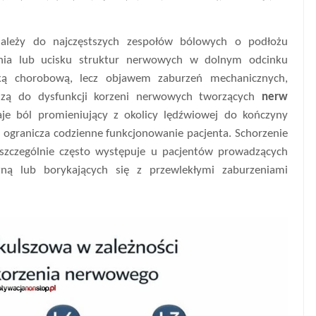
 należy do najczęstszych zespołów bólowych o podłożu
nia lub ucisku struktur nerwowych w dolnym odcinku
tką chorobową, lecz objawem zaburzeń mechanicznych,
dzą do dysfunkcji korzeni nerwowych tworzących
nerw
je ból promieniujący z okolicy lędźwiowej do kończyny
e ogranicza codzienne funkcjonowanie pacjenta. Schorzenie
zczególnie często występuje u pacjentów prowadzących
czną lub borykających się z przewlekłymi zaburzeniami