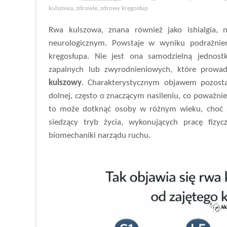
kulszowa
,
zdrowie
,
zdrowy kręgosłup
Rwa kulszowa, znana również jako ishialgia,
neurologicznym. Powstaje w wyniku podrażnie
kręgosłupa. Nie jest ona samodzielną jednos
zapalnych lub zwyrodnieniowych, które prowa
kulszowy
. Charakterystycznym objawem pozosta
dolnej, często o znaczącym nasileniu, co poważni
to może dotknąć osoby w różnym wieku, choć s
siedzący tryb życia, wykonujących pracę fizy
biomechaniki narządu ruchu.