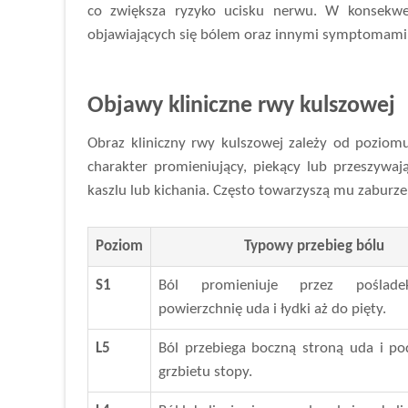
co zwiększa ryzyko ucisku nerwu. W konsekwe
objawiających się bólem oraz innymi symptomami
Objawy kliniczne rwy kulszowej
Obraz kliniczny rwy kulszowej zależy od poziom
charakter promieniujący, piekący lub przeszywają
kaszlu lub kichania. Często towarzyszą mu zaburzen
Poziom
Typowy przebieg bólu
S1
Ból promieniuje przez poślade
powierzchnię uda i łydki aż do pięty.
L5
Ból przebiega boczną stroną uda i po
grzbietu stopy.