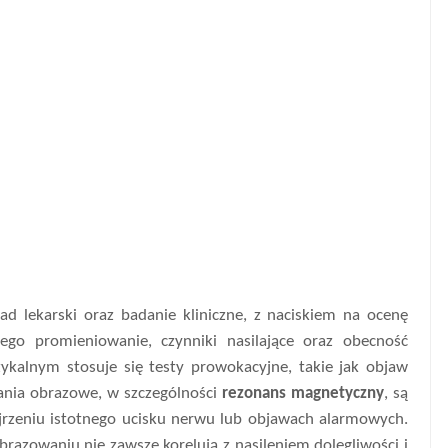
d lekarski oraz badanie kliniczne, z naciskiem na ocenę
 jego promieniowanie, czynniki nasilające oraz obecność
kalnym stosuje się testy prowokacyjne, takie jak objaw
dania obrazowe, w szczególności
rezonans magnetyczny
, są
jrzeniu istotnego ucisku nerwu lub objawach alarmowych.
razowaniu nie zawsze korelują z nasileniem dolegliwości i