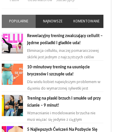
Fanów
Obserwatorów
Subskrypcji
POPULARNE
NAJNOWSZE
KOMENTOWANE
Rewelacyjny trening zwalczający cellulit –
jędrne pośladki i gładkie uda!
Eliminacja cellulitu, inaczej pomarańczowej
skórki jest jednym z najczęstszych celów
kobiet rozpoczynających przygodę z
10-minutowy trening na usunięcie
ćwiczeniami. ...
bryczesów i szczupłe uda!
Dla wielu kobiet największym problemem w
dążeniu do wymarzonej sylwetki jest
zmniejszenie bądź zlikwidowanie tkanki
Trening na płaski brzuch i smukłe ud przy
tłuszczowej w okoli...
ścianie – 9 minut!
Wzmacnianie i modelowanie brzucha nie
musi wiązać się jedynie z ciągłym
powtarzaniem brzuszków i deski na
5 Najlepszych Ćwiczeń Na Pozbycie Się