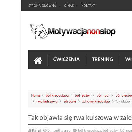
STRONA GŁÓWNA
O NAS
KONTAKT
ĆWICZENIA
TRENING
WI
Home
ból kręgosłupa
ból lędźwi
ból nogi
ból plecó
rwa kulszowa
zdrowie
zdrowy kręgosłup
Tak objawi
Tak objawia się rwa kulszowa w zal
Rafał
6 months ago
ból kręgosłupa
,
ból lędźwi
,
ból nog