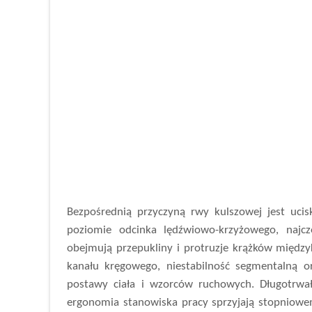
Bezpośrednią przyczyną rwy kulszowej jest ucis
poziomie odcinka lędźwiowo-krzyżowego, najczę
obejmują przepukliny i protruzje krążków międz
kanału kręgowego, niestabilność segmentalną or
postawy ciała i wzorców ruchowych. Długotrwałe
ergonomia stanowiska pracy sprzyjają stopniowemu