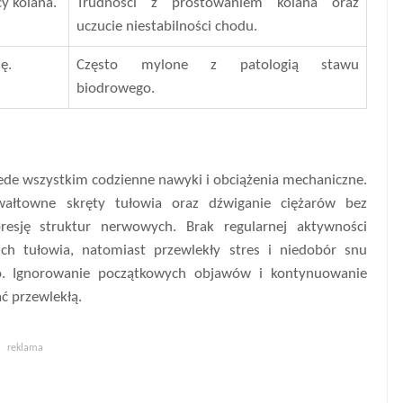
cy kolana.
Trudności z prostowaniem kolana oraz
uczucie niestabilności chodu.
ę.
Często mylone z patologią stawu
biodrowego.
ede wszystkim codzienne nawyki i obciążenia mechaniczne.
gwałtowne skręty tułowia oraz dźwiganie ciężarów bez
esję struktur nerwowych. Brak regularnej aktywności
ich tułowia, natomiast przewlekły stres i niedobór snu
go. Ignorowanie początkowych objawów i kontynuowanie
ć przewlekłą.
reklama