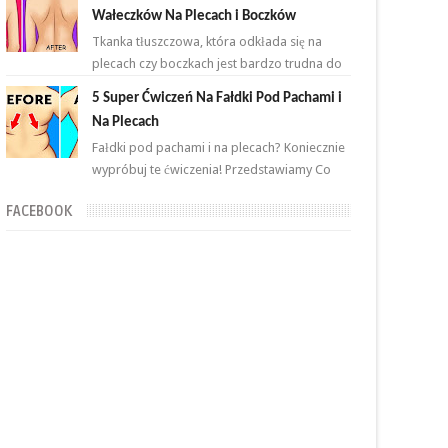
przemian. Brzuch to nie jeden...
Wałeczków Na Plecach i Boczków
Tkanka tłuszczowa, która odkłada się na
plecach czy boczkach jest bardzo trudna do
zlikwidowania. Połączenie odpowiednich
5 Super Ćwiczeń Na Fałdki Pod Pachami i
ćwiczeń oraz ...
Na Plecach
Fałdki pod pachami i na plecach? Koniecznie
wypróbuj te ćwiczenia! Przedstawiamy Co
proste i skuteczne ćwiczenia, które wykonasz
FACEBOOK
w domu ...