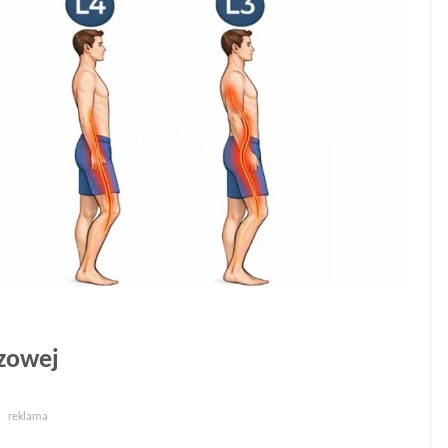
szowej
reklama