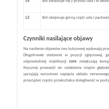
L4
Ból lokalizuje się z przodu uda i w okoli
L3
Ból obejmuje górną część uda i pachwin
Czynniki nasilające objawy
Na nasilenie objawów rwy kulszowej wpływają prz
Długotrwałe siedzenie w pozycji zgięciowej, 
odpowiedniej stabilizacji
core
zwiększają kompr
fizycznej prowadzi do osłabienia mięśni głębok
sprzyjają wzrostowi napięcia układu nerwowe
przeciążeń często przekształca dolegliwość w posta