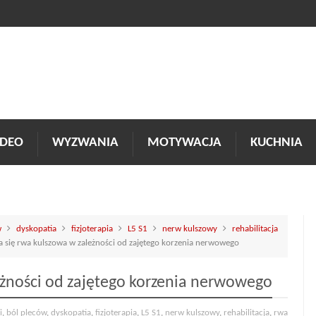
DEO
WYZWANIA
MOTYWACJA
KUCHNIA
w
dyskopatia
fizjoterapia
L5 S1
nerw kulszowy
rehabilitacja
a się rwa kulszowa w zależności od zajętego korzenia nerwowego
eżności od zajętego korzenia nerwowego
i
,
ból pleców
,
dyskopatia
,
fizjoterapia
,
L5 S1
,
nerw kulszowy
,
rehabilitacja
,
rwa