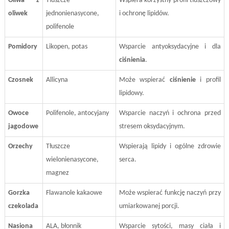
Oliwa z
Tłuszcze
Wspiera korzystny profil tłuszczowy
oliwek
jednonienasycone,
i ochronę lipidów.
polifenole
Pomidory
Likopen, potas
Wsparcie antyoksydacyjne i dla
ciśnienia
.
Czosnek
Allicyna
Może wspierać
ciśnienie
i profil
lipidowy.
Owoce
Polifenole, antocyjany
Wsparcie naczyń i ochrona przed
jagodowe
stresem oksydacyjnym.
Orzechy
Tłuszcze
Wspierają lipidy i ogólne zdrowie
wielonienasycone,
serca.
magnez
Gorzka
Flawanole kakaowe
Może wspierać funkcję naczyń przy
czekolada
umiarkowanej porcji.
Nasiona
ALA, błonnik
Wsparcie sytości, masy ciała i