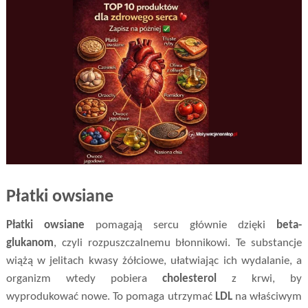
Płatki owsiane
Płatki owsiane
pomagają sercu głównie dzięki
beta-
glukanom
, czyli rozpuszczalnemu błonnikowi. Te substancje
wiążą w jelitach kwasy żółciowe, ułatwiając ich wydalanie, a
organizm wtedy pobiera
cholesterol
z krwi, by
wyprodukować nowe. To pomaga utrzymać
LDL
na właściwym