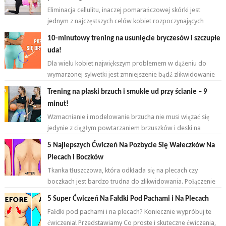
Eliminacja cellulitu, inaczej pomarańczowej skórki jest
jednym z najczęstszych celów kobiet rozpoczynających
przygodę z ćwiczeniami. ...
10-minutowy trening na usunięcie bryczesów i szczupłe
uda!
Dla wielu kobiet największym problemem w dążeniu do
wymarzonej sylwetki jest zmniejszenie bądź zlikwidowanie
tkanki tłuszczowej w okoli...
Trening na płaski brzuch i smukłe ud przy ścianie – 9
minut!
Wzmacnianie i modelowanie brzucha nie musi wiązać się
jedynie z ciągłym powtarzaniem brzuszków i deski na
przemian. Brzuch to nie jeden...
5 Najlepszych Ćwiczeń Na Pozbycie Się Wałeczków Na
Plecach i Boczków
Tkanka tłuszczowa, która odkłada się na plecach czy
boczkach jest bardzo trudna do zlikwidowania. Połączenie
odpowiednich ćwiczeń oraz ...
5 Super Ćwiczeń Na Fałdki Pod Pachami i Na Plecach
Fałdki pod pachami i na plecach? Koniecznie wypróbuj te
ćwiczenia! Przedstawiamy Co proste i skuteczne ćwiczenia,