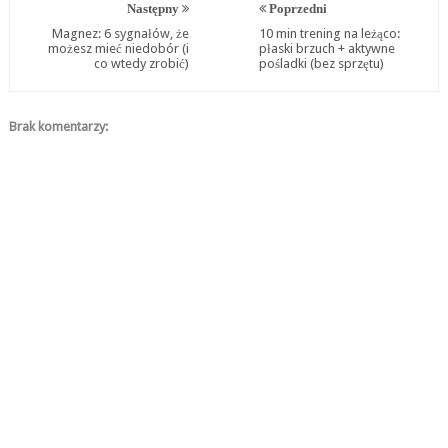
Następny
Poprzedni
Magnez: 6 sygnałów, że
10 min trening na leżąco:
możesz mieć niedobór (i
płaski brzuch + aktywne
co wtedy zrobić)
pośladki (bez sprzętu)
Brak komentarzy: