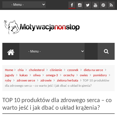
Home
chia
cholesterol
ciśnienie
czosnek
dieta na serce
jagody
kakao
oliwa
omega-3
orzechy
owies
pomidory
ryby
zdrowe serce
zdrowie
zielona herbata
TOP 10 produktów
dla zdrowego serca – co warto jeść i jak dbać o układ krążenia?
TOP 10 produktów dla zdrowego serca – co
warto jeść i jak dbać o układ krążenia?