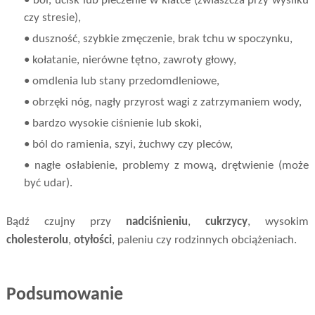
• ból, ucisk lub pieczenie w klatce (zwłaszcza przy wysiłku
czy stresie),
• duszność, szybkie zmęczenie, brak tchu w spoczynku,
• kołatanie, nierówne tętno, zawroty głowy,
• omdlenia lub stany przedomdleniowe,
• obrzęki nóg, nagły przyrost wagi z zatrzymaniem wody,
• bardzo wysokie ciśnienie lub skoki,
• ból do ramienia, szyi, żuchwy czy pleców,
• nagłe osłabienie, problemy z mową, drętwienie (może
być udar).
Bądź czujny przy
nadciśnieniu
,
cukrzycy
, wysokim
cholesterolu
,
otyłości
, paleniu czy rodzinnych obciążeniach.
Podsumowanie