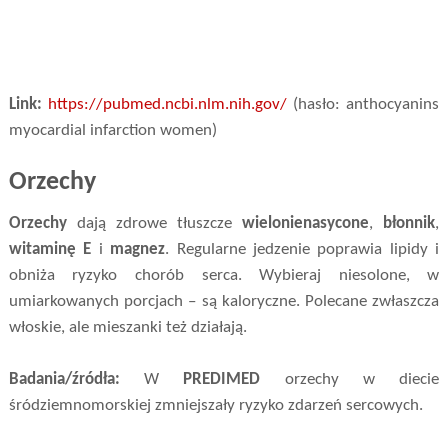
Link:
https://pubmed.ncbi.nlm.nih.gov/
(hasło: anthocyanins
myocardial infarction women)
Orzechy
Orzechy
dają zdrowe tłuszcze
wielonienasycone
,
błonnik
,
witaminę E
i
magnez
. Regularne jedzenie poprawia lipidy i
obniża ryzyko chorób serca. Wybieraj niesolone, w
umiarkowanych porcjach – są kaloryczne. Polecane zwłaszcza
włoskie, ale mieszanki też działają.
Badania/źródła:
W
PREDIMED
orzechy w diecie
śródziemnomorskiej zmniejszały ryzyko zdarzeń sercowych.