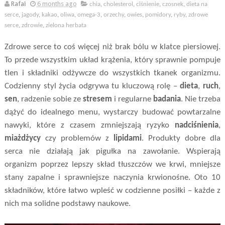
Rafał
6 months ago
chia
,
cholesterol
,
ciśnienie
,
czosnek
,
dieta na
serce
,
jagody
,
kakao
,
oliwa
,
omega-3
,
orzechy
,
owies
,
pomidory
,
ryby
,
zdrowe
serce
,
zdrowie
,
zielona herbata
Zdrowe serce to coś więcej niż brak bólu w klatce piersiowej.
To przede wszystkim układ krążenia, który sprawnie pompuje
tlen i składniki odżywcze do wszystkich tkanek organizmu.
Codzienny styl życia odgrywa tu kluczową rolę –
dieta
,
ruch
,
sen
, radzenie sobie ze
stresem
i regularne
badania
. Nie trzeba
dążyć do idealnego menu, wystarczy budować powtarzalne
nawyki, które z czasem zmniejszają ryzyko
nadciśnienia
,
miażdżycy
czy problemów z
lipidami
. Produkty dobre dla
serca nie działają jak pigułka na zawołanie. Wspierają
organizm poprzez lepszy skład tłuszczów we krwi, mniejsze
stany zapalne i sprawniejsze naczynia krwionośne. Oto 10
składników, które łatwo wpleść w codzienne posiłki – każde z
nich ma solidne podstawy naukowe.