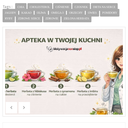
Tags :
CHIA
CHOLESTEROL
CIŚNIENIE
CZOSNEK
DIETA NA SERCE
JAGODY
KAKAO
OLIWA
OMEGA-3
ORZECHY
OWIES
POMIDORY
RYBY
ZDROWE SERCE
ZDROWIE
ZIELONA HERBATA