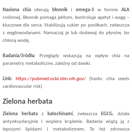
Nasiona chia
oferują
błonnik
i
omega-3
w formie
ALA
roślinnej. Błonnik pomaga jelitom, kontroluje apetyt i wagę –
kluczowe dla serca. Stabilizują cukier po posiłkach, zwłaszcza
z węglowodanami. Namaczaj je lub dodawaj do płynów, bo
chłoną wodę.
Badania/źródła:
Przeglądy wskazują na wpływ chia na
parametry metaboliczne, zależny od dawki.
Link:
https://pubmed.ncbi.nlm.nih.gov/
(hasło: chia seeds
cardiovascular risk)
Zielona herbata
Zielona herbata
z
katechinami
, zwłaszcza
EGCG
, działa
antyoksydacyjnie i wspiera krążenie. Badania wiążą ją z
lepszymi lipidami i metabolizmem. To też zdrowsza