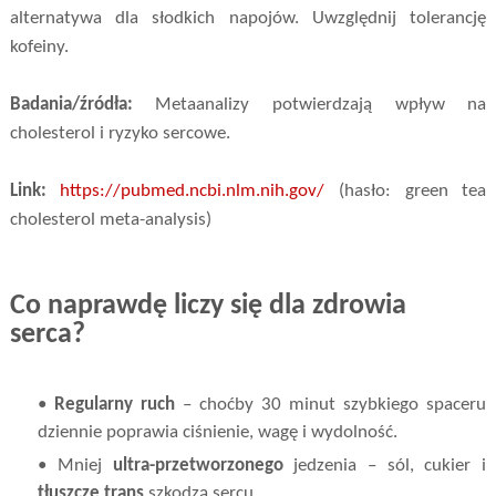
alternatywa dla słodkich napojów. Uwzględnij tolerancję
kofeiny.
Badania/źródła:
Metaanalizy potwierdzają wpływ na
cholesterol i ryzyko sercowe.
Link:
https://pubmed.ncbi.nlm.nih.gov/
(hasło: green tea
cholesterol meta-analysis)
Co naprawdę liczy się dla zdrowia
serca?
•
Regularny ruch
– choćby 30 minut szybkiego spaceru
dziennie poprawia ciśnienie, wagę i wydolność.
• Mniej
ultra-przetworzonego
jedzenia – sól, cukier i
tłuszcze trans
szkodzą sercu.