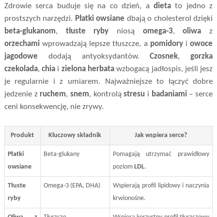
Zdrowie serca buduje się na co dzień, a
dieta
to jedno z
prostszych narzędzi.
Płatki owsiane
dbają o cholesterol dzięki
beta-glukanom
,
tłuste ryby
niosą
omega-3
,
oliwa
z
orzechami
wprowadzają lepsze tłuszcze, a
pomidory
i
owoce
jagodowe
dodają antyoksydantów.
Czosnek
,
gorzka
czekolada
,
chia
i
zielona herbata
wzbogacą jadłospis, jeśli jesz
je regularnie i z umiarem. Najważniejsze to łączyć dobre
jedzenie z
ruchem
,
snem
, kontrolą
stresu
i
badaniami
– serce
ceni konsekwencję, nie zrywy.
Produkt
Kluczowy składnik
Jak wspiera serce?
Płatki
Beta-glukany
Pomagają utrzymać prawidłowy
owsiane
poziom
LDL
.
Tłuste
Omega-3 (EPA, DHA)
Wspierają profil lipidowy i naczynia
ryby
krwionośne.