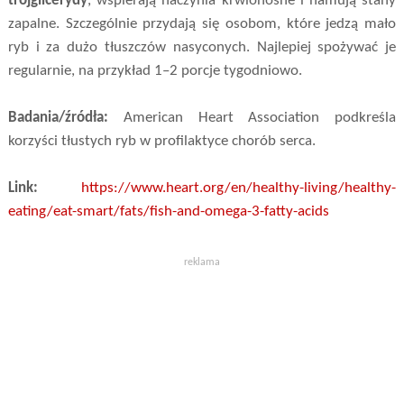
trójglicerydy
, wspierają naczynia krwionośne i hamują stany
zapalne. Szczególnie przydają się osobom, które jedzą mało
ryb i za dużo tłuszczów nasyconych. Najlepiej spożywać je
regularnie, na przykład 1–2 porcje tygodniowo.
Badania/źródła:
American Heart Association podkreśla
korzyści tłustych ryb w profilaktyce chorób serca.
Link:
https://www.heart.org/en/healthy-living/healthy-
eating/eat-smart/fats/fish-and-omega-3-fatty-acids
reklama