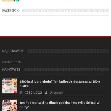
które wykonasz w domu ...
FACEBOOK
NAJCIEKAWSZE
randomposts
NAJNOWSZE
1600 kcal i zero głodu? Ten jadłospis dostarcza aż 150 g
białka!
CZE 24, 2026
Unknown
Ten fit deser syci na długie godziny i ma tylko 86 kcal w
porcji!