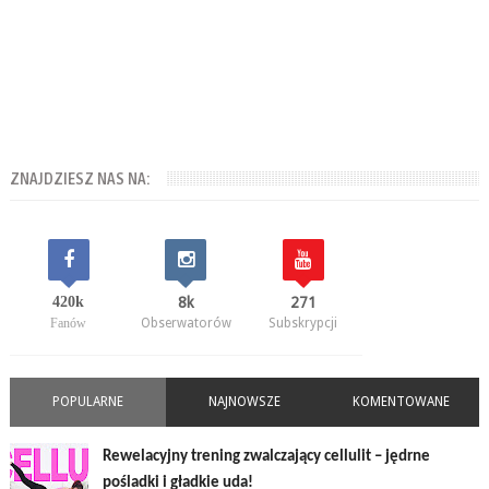
ZNAJDZIESZ NAS NA:
420k
8k
271
Fanów
Obserwatorów
Subskrypcji
POPULARNE
NAJNOWSZE
KOMENTOWANE
Rewelacyjny trening zwalczający cellulit – jędrne
pośladki i gładkie uda!