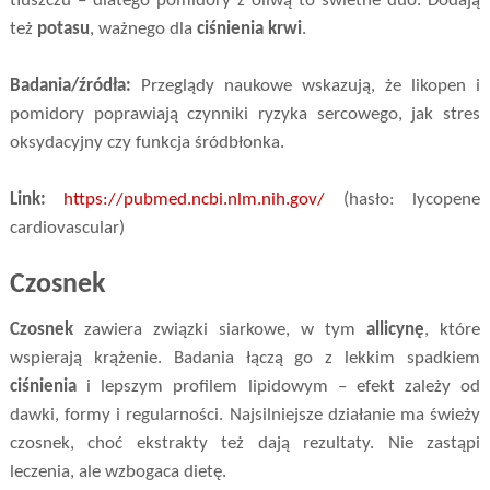
tłuszczu – dlatego pomidory z oliwą to świetne duo. Dodają
też
potasu
, ważnego dla
ciśnienia krwi
.
Badania/źródła:
Przeglądy naukowe wskazują, że likopen i
pomidory poprawiają czynniki ryzyka sercowego, jak stres
oksydacyjny czy funkcja śródbłonka.
Link:
https://pubmed.ncbi.nlm.nih.gov/
(hasło: lycopene
cardiovascular)
Czosnek
Czosnek
zawiera związki siarkowe, w tym
allicynę
, które
wspierają krążenie. Badania łączą go z lekkim spadkiem
ciśnienia
i lepszym profilem lipidowym – efekt zależy od
dawki, formy i regularności. Najsilniejsze działanie ma świeży
czosnek, choć ekstrakty też dają rezultaty. Nie zastąpi
leczenia, ale wzbogaca dietę.