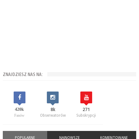
ZNAJDZIESZ NAS NA:
420k
8k
271
Fanów
Obserwatorów
Subskrypcji
POPULARNE
NAJNOWSZE
KOMENTOWANE