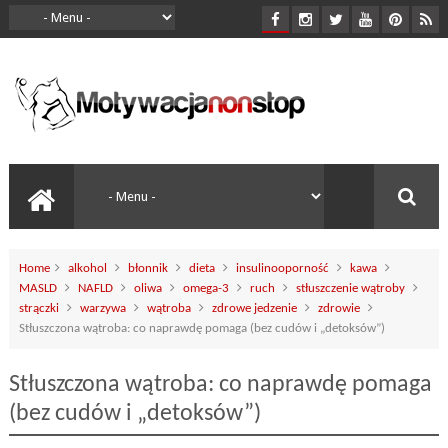
Home
alkohol
błonnik
dieta
insulinooporność
kawa
MASLD
NAFLD
oliwa
omega-3
ruch
stłuszczenie wątroby
strączki
warzywa
wątroba
zdrowe jedzenie
zdrowie
Stłuszczona wątroba: co naprawdę pomaga (bez cudów i „detoksów”)
Stłuszczona wątroba: co naprawdę pomaga
(bez cudów i „detoksów”)