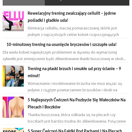
Rewelacyjny trening zwalczający cellulit – jędrne
pośladki i gładkie uda!
Eliminacja cellulitu, inaczej pomarańczowej skórki jest
jednym z najczęstszych celów kobiet rozpoczynających
przygodę z ćwiczeniami. ...
10-minutowy trening na usunięcie bryczesów i szczupłe uda!
Dla wielu kobiet największym problemem w dążeniu do wymarzonej
sylwetki jest zmniejszenie bądź zlikwidowanie tkanki tłuszczowej w okoli...
Trening na płaski brzuch i smukłe ud przy ścianie – 9
minut!
Wzmacnianie i modelowanie brzucha nie musi wiązać się
jedynie z ciągłym powtarzaniem brzuszków i deski na
przemian. Brzuch to nie jeden...
5 Najlepszych Ćwiczeń Na Pozbycie Się Wałeczków Na
Plecach i Boczków
Tkanka tłuszczowa, która odkłada się na plecach czy
boczkach jest bardzo trudna do zlikwidowania. Połączenie
odpowiednich ćwiczeń oraz ...
5 Super Ćwiczeń Na Fałdki Pod Pachami i Na Plecach