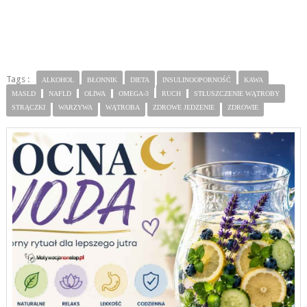
Tags :
ALKOHOL
BŁONNIK
DIETA
INSULINOOPORNOŚĆ
KAWA
MASLD
NAFLD
OLIWA
OMEGA-3
RUCH
STŁUSZCZENIE WĄTROBY
STRĄCZKI
WARZYWA
WĄTROBA
ZDROWE JEDZENIE
ZDROWIE