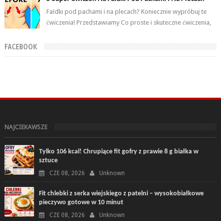
Fałdki pod pachami i na plecach? Koniecznie wypróbuj te
ćwiczenia! Przedstawiamy Co proste i skuteczne ćwiczenia,
które wykonasz w domu ...
FACEBOOK
NAJCIEKAWSZE
Tylko 106 kcal! Chrupiące fit gofry z prawie 8 g białka w
sztuce
CZE 08, 2026
Unknown
Fit chlebki z serka wiejskiego z patelni – wysokobiałkowe
pieczywo gotowe w 10 minut
CZE 08, 2026
Unknown