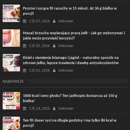
Pyszne i sycące fit racuchy w 15 minut. Aż 36 g białka w
porcji!
CZE 07, 2026
Unknown
Masaż brzucha wspierający pracę jelit – jak go wykonywać i
jakie może przynieść korzyści?
CZE 05, 2026
Unknown
Kisiel z siemienia lnianego i jagód – naturalny sposób na
zdrowe jelita, lepsze trawienie i dawkę antyoksydantów
CZE 05, 2026
Unknown
NAJNOWSZE
1600 kcal i zero głodu? Ten jadłospis dostarcza aż 150 g
białka!
CZE 24, 2026
Unknown
Ten fit deser syci na długie godziny i ma tylko 86 kcal w
porcji!