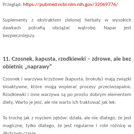
Przegląd:
https://pubmed.ncbi.nlm.nih.gov/32069776/
Suplementy z ekstraktem zielonej herbaty w wysokich
dawkach potrafią obciążać wątrobę. Napar jest
bezpieczniejszy.
11. Czosnek, kapusta, rzodkiewki – zdrowe, ale bez
obietnic „naprawy”
Czosnek i warzywa krzyżowe (kapusta, brokuły) mają związki
bioaktywne, które mogą wspierać procesy przeciwzapalne.
Rzodkiewki i inne warzywa są po prostu dobrym elementem
diety. Warto je jeść, ale nie warto ich traktować jak lek.
To trochę jak z myciem zębów: działa, ale nie dlatego, że jest
magiczne, tylko dlatego, że jest regularne i robi różnicę w
dłuższym czasie.