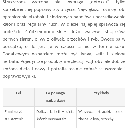
Stłuszczona wątroba nie wymaga „detoksu”, tylko
konsekwentnej poprawy stylu życia. Największą różnicę robi
ograniczenie alkoholu i słodzonych napojów, uporządkowanie
kalorii oraz regularny ruch. W diecie najlepiej sprawdza się
podejście śródziemnomorskie: dużo warzyw, strączków,
pełnych ziaren, oliwy z oliwek, orzechów i ryb. Owoce są w
porządku, o ile jesz je w całości, a nie w formie soku.
Dodatkowym wsparciem może być kawa, kefir i zielona
herbata. Pojedyncze produkty nie „leczą” wątroby, ale dobrze
złożona dieta i nawyki potrafią realnie cofnąć stłuszczenie i
poprawić wyniki.
Cel
Co pomaga
Przykłady
najbardziej
Zmniejszyć
Deficyt kalorii + dieta
Warzywa, strączki, pełne
stłuszczenie
śródziemnomorska
ziarna, oliwa, orzechy