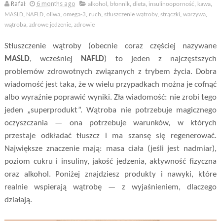
Rafał
6 months ago
alkohol
,
błonnik
,
dieta
,
insulinooporność
,
kawa
,
MASLD
,
NAFLD
,
oliwa
,
omega-3
,
ruch
,
stłuszczenie wątroby
,
strączki
,
warzywa
,
wątroba
,
zdrowe jedzenie
,
zdrowie
Stłuszczenie wątroby (obecnie coraz częściej nazywane
MASLD
, wcześniej
NAFLD
) to jeden z najczęstszych
problemów zdrowotnych związanych z trybem życia. Dobra
wiadomość jest taka, że w wielu przypadkach można je cofnąć
albo wyraźnie poprawić wyniki. Zła wiadomość: nie zrobi tego
jeden „superprodukt”. Wątroba nie potrzebuje magicznego
oczyszczania — ona potrzebuje warunków, w których
przestaje odkładać tłuszcz i ma szansę się regenerować.
Największe znaczenie mają: masa ciała (jeśli jest nadmiar),
poziom cukru i insuliny, jakość jedzenia, aktywność fizyczna
oraz alkohol. Poniżej znajdziesz produkty i nawyki, które
realnie wspierają wątrobę — z wyjaśnieniem, dlaczego
działają.