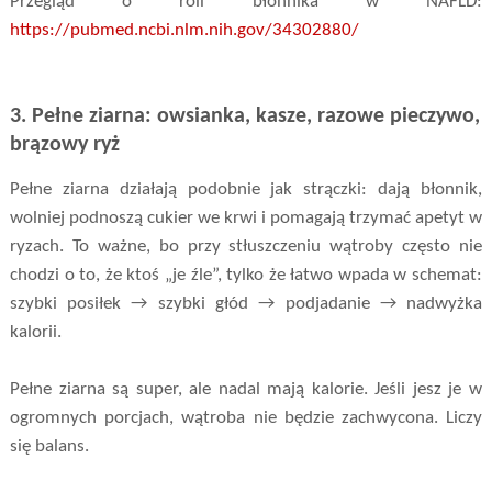
Przegląd o roli błonnika w NAFLD:
https://pubmed.ncbi.nlm.nih.gov/34302880/
3. Pełne ziarna: owsianka, kasze, razowe pieczywo,
brązowy ryż
Pełne ziarna działają podobnie jak strączki: dają błonnik,
wolniej podnoszą cukier we krwi i pomagają trzymać apetyt w
ryzach. To ważne, bo przy stłuszczeniu wątroby często nie
chodzi o to, że ktoś „je źle”, tylko że łatwo wpada w schemat:
szybki posiłek → szybki głód → podjadanie → nadwyżka
kalorii.
Pełne ziarna są super, ale nadal mają kalorie. Jeśli jesz je w
ogromnych porcjach, wątroba nie będzie zachwycona. Liczy
się balans.