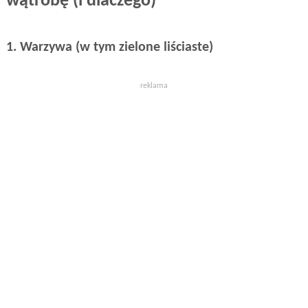
wątrobę (i dlaczego)
1. Warzywa (w tym zielone liściaste)
reklama