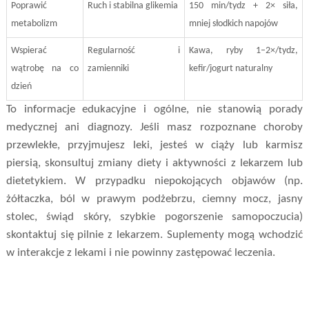
Poprawić
Ruch i stabilna glikemia
150 min/tydz + 2× siła,
metabolizm
mniej słodkich napojów
Wspierać
Regularność i
Kawa, ryby 1–2×/tydz,
wątrobę na co
zamienniki
kefir/jogurt naturalny
dzień
To informacje edukacyjne i ogólne, nie stanowią porady
medycznej ani diagnozy. Jeśli masz rozpoznane choroby
przewlekłe, przyjmujesz leki, jesteś w ciąży lub karmisz
piersią, skonsultuj zmiany diety i aktywności z lekarzem lub
dietetykiem. W przypadku niepokojących objawów (np.
żółtaczka, ból w prawym podżebrzu, ciemny mocz, jasny
stolec, świąd skóry, szybkie pogorszenie samopoczucia)
skontaktuj się pilnie z lekarzem. Suplementy mogą wchodzić
w interakcje z lekami i nie powinny zastępować leczenia.