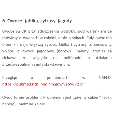
6. Owoce: jabłka, cytrusy, jagody
Owoce są OK przy stłuszczeniu wątroby, pod warunkiem że
mówimy o owocach w całości, a nie o sokach. Cały owoc ma
błonnik i daje większą sytość. Jabłka i cytrusy to sensowny
wybór, a owoce jagodowe (borówki, maliny, aronia) są
ciekawe ze względu na polifenole o działaniu
przeciwzapalnym i antyoksydacyjnym.
Przegląd o polifenolach w NAFLD:
https://pubmed.ncbi.nlm.nih.gov/31698727/
Owoc to nie problem. Problemem jest „płynny cukier” (soki,
napoje) i nadmiar kalorii.