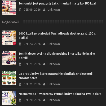
Ten omlet jest puszysty jak chmurka i ma tylko 180 kcal
CZE 09, 2026
Unknown
NAJNOWSZE
1600 kcal i zero głodu? Ten jadłospis dostarcza aż 150 g
białka!
CZE 24, 2026
Unknown
Ten fit deser syci na długie godziny i ma tylko 86 kcal w
porcji!
CZE 21, 2026
Unknown
25 produktów, które naturalnie obniżają cholesterol i
chronią serce
CZE 21, 2026
Unknown
Nocna woda – wieczorny rytuał, który pokocha Twoje ciało
CZE 20, 2026
Unknown