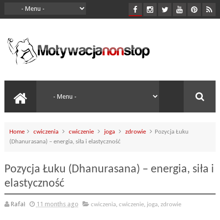
Home
cwiczenia
cwiczenie
joga
zdrowie
Pozycja Łuku
(Dhanurasana) – energia, siła i elastyczność
Pozycja Łuku (Dhanurasana) – energia, siła i
elastyczność
Rafał
11 months ago
cwiczenia
,
cwiczenie
,
joga
,
zdrowie