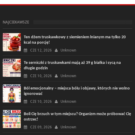
NAJCIEKAWSZE
Ten dżem truskawkowy z siemieniem lnianym ma tylko 20
kcal na porcję!
CZE 12, 2026
Unknown
Te serniczki z truskawkami mają aż 39 g białka i sycą na
długie godzin
CZE 10, 2026
Unknown
Ból emocjonalny – miejsca bólu i objawy, których nie wolno
ignorować
CZE 10, 2026
Unknown
Boli Cię brzuch w tym miejscu? Organizm może próbować Cię
ostrzec!
CZE 09, 2026
Unknown