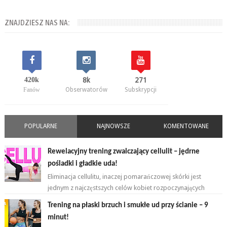
ZNAJDZIESZ NAS NA:
420k
8k
271
Fanów
Obserwatorów
Subskrypcji
POPULARNE
NAJNOWSZE
KOMENTOWANE
Rewelacyjny trening zwalczający cellulit – jędrne
pośladki i gładkie uda!
Eliminacja cellulitu, inaczej pomarańczowej skórki jest
jednym z najczęstszych celów kobiet rozpoczynających
przygodę z ćwiczeniami. ...
Trening na płaski brzuch i smukłe ud przy ścianie – 9
minut!