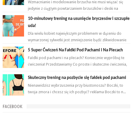
Wzmacnianie i modelowanie brzucha nie musi wiązać się
jedynie z ciągłym powtarzaniem brzuszków i deski na
przemian. Brzuch to nie jeden...
10-minutowy trening na usunięcie bryczesów i szczupłe
uda!
Dla wielu kobiet największym problemem w dążeniu do
wymarzonej sylwetki jest zmniejszenie bądź zlikwidowanie
tkanki tłuszczowej w okoli...
5 Super Ćwiczeń Na Fałdki Pod Pachami i Na Plecach
Fałdki pod pachami i na plecach? Koniecznie wypróbuj te
ćwiczenia! Przedstawiamy Co proste i skuteczne ćwiczenia,
które wykonasz w domu ...
Skuteczny trening na pozbycie się fałdek pod pachami
Nienawidzisz wybrzuszenia przy biustonoszu? Boczki, to
twoja zmora i chcesz się ich pozbyć? reklama Boczki to n...
FACEBOOK