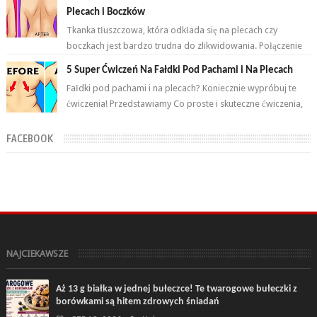
Plecach i Boczków
Tkanka tłuszczowa, która odkłada się na plecach czy
boczkach jest bardzo trudna do zlikwidowania. Połączenie
odpowiednich ćwiczeń oraz ...
5 Super Ćwiczeń Na Fałdki Pod Pachami i Na Plecach
Fałdki pod pachami i na plecach? Koniecznie wypróbuj te
ćwiczenia! Przedstawiamy Co proste i skuteczne ćwiczenia,
które wykonasz w domu ...
FACEBOOK
NAJCIEKAWSZE
Aż 13 g białka w jednej bułeczce! Te twarogowe bułeczki z
borówkami są hitem zdrowych śniadań