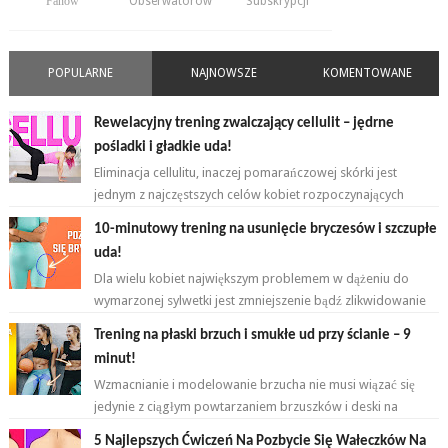
Fanów
Obserwatorów
Subskrypcji
POPULARNE
NAJNOWSZE
KOMENTOWANE
Rewelacyjny trening zwalczający cellulit – jędrne
pośladki i gładkie uda!
Eliminacja cellulitu, inaczej pomarańczowej skórki jest
jednym z najczęstszych celów kobiet rozpoczynających
przygodę z ćwiczeniami. ...
10-minutowy trening na usunięcie bryczesów i szczupłe
uda!
Dla wielu kobiet największym problemem w dążeniu do
wymarzonej sylwetki jest zmniejszenie bądź zlikwidowanie
tkanki tłuszczowej w okoli...
Trening na płaski brzuch i smukłe ud przy ścianie – 9
minut!
Wzmacnianie i modelowanie brzucha nie musi wiązać się
jedynie z ciągłym powtarzaniem brzuszków i deski na
przemian. Brzuch to nie jeden...
5 Najlepszych Ćwiczeń Na Pozbycie Się Wałeczków Na