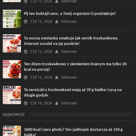
CZE 13, 2026
Unknown
Pij ten koktajl rano, a Twój organizm Ci podziękuje!
CZE 13, 2026
Unknown
Ta nocna owsianka smakuje jak sernik truskawkowy.
Internet oszalał na jej punkcie!
CZE 12, 2026
Unknown
Ten dżem truskawkowy z siemieniem lnianym ma tylko 20
kcal na porcję!
CZE 12, 2026
Unknown
Te serniczki z truskawkami mają aż 39 g białka i sycą na
długie godzin
CZE 10, 2026
Unknown
NAJNOWSZE
1600 kcal i zero głodu? Ten jadłospis dostarcza aż 150 g
białka!