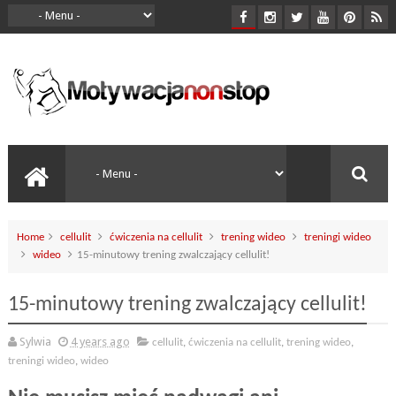
Home
cellulit
ćwiczenia na cellulit
trening wideo
treningi wideo
wideo
15-minutowy trening zwalczający cellulit!
15-minutowy trening zwalczający cellulit!
Sylwia
4 years ago
cellulit
,
ćwiczenia na cellulit
,
trening wideo
,
treningi wideo
,
wideo