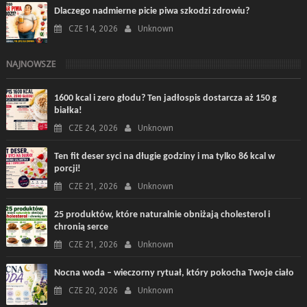
Dlaczego nadmierne picie piwa szkodzi zdrowiu?
CZE 14, 2026
Unknown
NAJNOWSZE
1600 kcal i zero głodu? Ten jadłospis dostarcza aż 150 g
białka!
CZE 24, 2026
Unknown
Ten fit deser syci na długie godziny i ma tylko 86 kcal w
porcji!
CZE 21, 2026
Unknown
25 produktów, które naturalnie obniżają cholesterol i
chronią serce
CZE 21, 2026
Unknown
Nocna woda – wieczorny rytuał, który pokocha Twoje ciało
CZE 20, 2026
Unknown