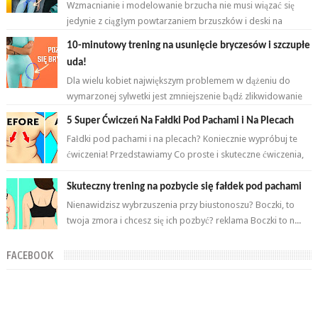
Wzmacnianie i modelowanie brzucha nie musi wiązać się
jedynie z ciągłym powtarzaniem brzuszków i deski na
przemian. Brzuch to nie jeden...
10-minutowy trening na usunięcie bryczesów i szczupłe
uda!
Dla wielu kobiet największym problemem w dążeniu do
wymarzonej sylwetki jest zmniejszenie bądź zlikwidowanie
tkanki tłuszczowej w okoli...
5 Super Ćwiczeń Na Fałdki Pod Pachami i Na Plecach
Fałdki pod pachami i na plecach? Koniecznie wypróbuj te
ćwiczenia! Przedstawiamy Co proste i skuteczne ćwiczenia,
które wykonasz w domu ...
Skuteczny trening na pozbycie się fałdek pod pachami
Nienawidzisz wybrzuszenia przy biustonoszu? Boczki, to
twoja zmora i chcesz się ich pozbyć? reklama Boczki to n...
FACEBOOK