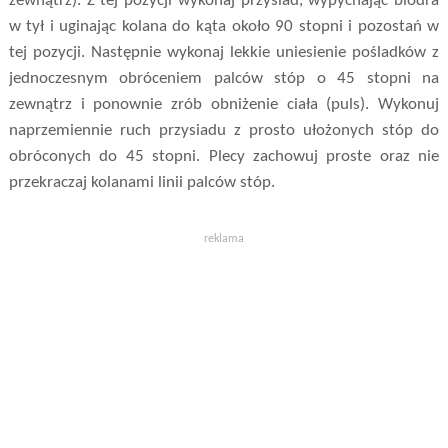
zewnątrz). Z tej pozycji wykonaj przysiad, wypychając biodra
w tył i uginając kolana do kąta około 90 stopni i pozostań w
tej pozycji. Następnie wykonaj lekkie uniesienie pośladków z
jednoczesnym obróceniem palców stóp o 45 stopni na
zewnątrz i ponownie zrób obniżenie ciała (puls). Wykonuj
naprzemiennie ruch przysiadu z prosto ułożonych stóp do
obróconych do 45 stopni. Plecy zachowuj proste oraz nie
przekraczaj kolanami linii palców stóp.
reklama