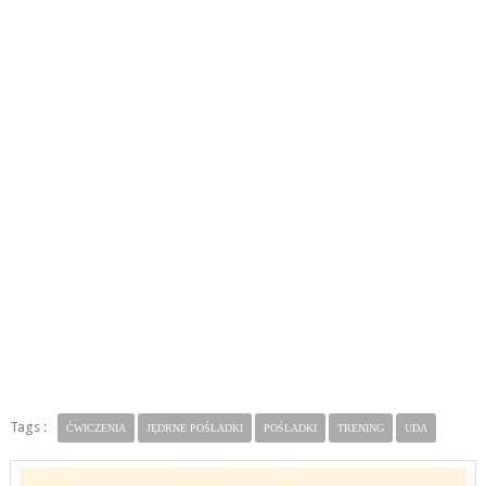
Tags :
ĆWICZENIA
JĘDRNE POŚLADKI
POŚLADKI
TRENING
UDA