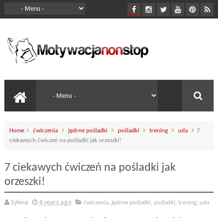
Home
ćwiczenia
jędrne pośladki
pośladki
trening
uda
7
ciekawych ćwiczeń na pośladki jak orzeszki!
7 ciekawych ćwiczeń na pośladki jak
orzeszki!
Sylwia
4 years ago
ćwiczenia
,
jędrne pośladki
,
pośladki
,
trening
,
uda