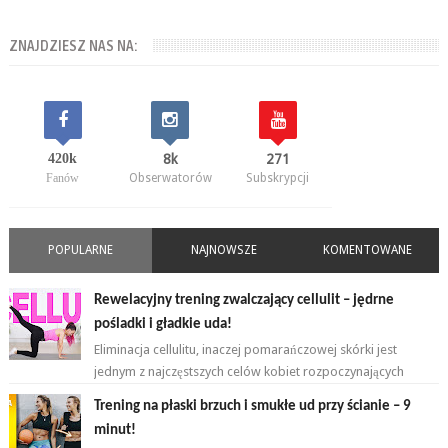
ZNAJDZIESZ NAS NA:
420k
8k
271
Fanów
Obserwatorów
Subskrypcji
POPULARNE
NAJNOWSZE
KOMENTOWANE
Rewelacyjny trening zwalczający cellulit – jędrne
pośladki i gładkie uda!
Eliminacja cellulitu, inaczej pomarańczowej skórki jest
jednym z najczęstszych celów kobiet rozpoczynających
przygodę z ćwiczeniami. ...
Trening na płaski brzuch i smukłe ud przy ścianie – 9
minut!