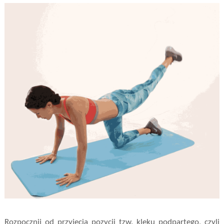
Rozpocznij od przyjęcia pozycji tzw. klęku podpartego, czyli