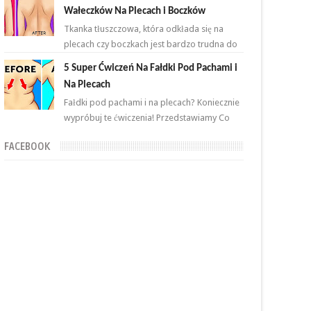
przemian. Brzuch to nie jeden...
Wałeczków Na Plecach i Boczków
Tkanka tłuszczowa, która odkłada się na
plecach czy boczkach jest bardzo trudna do
zlikwidowania. Połączenie odpowiednich
5 Super Ćwiczeń Na Fałdki Pod Pachami i
ćwiczeń oraz ...
Na Plecach
Fałdki pod pachami i na plecach? Koniecznie
wypróbuj te ćwiczenia! Przedstawiamy Co
proste i skuteczne ćwiczenia, które wykonasz
FACEBOOK
w domu ...