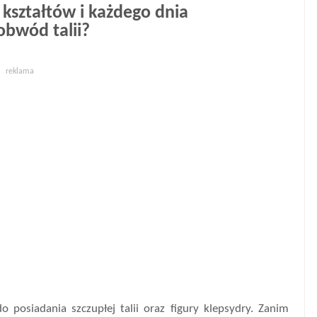
 kształtów i każdego dnia
 obwód talii?
reklama
o posiadania szczupłej talii oraz figury klepsydry. Zanim