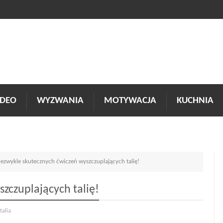
DEO
WYZWANIA
MOTYWACJA
KUCHNIA
iezwykle skutecznych ćwiczeń wyszczuplających talię!
zczuplających talię!
talia