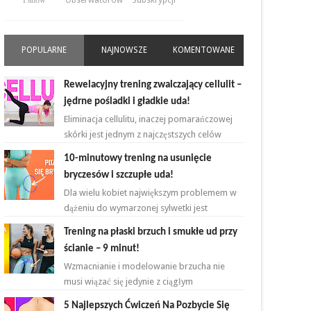
Fanów
Obserwatorów
Subskrypcji
POPULARNE
NAJNOWSZE
KOMENTOWANE
Rewelacyjny trening zwalczający cellulit –
jędrne pośladki i gładkie uda!
Eliminacja cellulitu, inaczej pomarańczowej
skórki jest jednym z najczęstszych celów
kobiet rozpoczynających przygodę z
10-minutowy trening na usunięcie
ćwiczeniami. ...
bryczesów i szczupłe uda!
Dla wielu kobiet największym problemem w
dążeniu do wymarzonej sylwetki jest
zmniejszenie bądź zlikwidowanie tkanki
Trening na płaski brzuch i smukłe ud przy
tłuszczowej w okoli...
ścianie – 9 minut!
Wzmacnianie i modelowanie brzucha nie
musi wiązać się jedynie z ciągłym
powtarzaniem brzuszków i deski na
5 Najlepszych Ćwiczeń Na Pozbycie Się