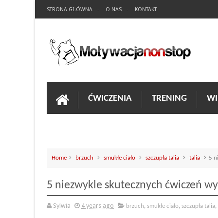
STRONA GŁÓWNA
O NAS
KONTAKT
ĆWICZENIA
TRENING
WI
Home
brzuch
smukłe ciało
szczupła talia
talia
5 n
5 niezwykle skutecznych ćwiczeń wys
Sylwia
4 years ago
brzuch
,
smukłe ciało
,
szczupła talia
,