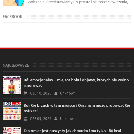
ćwiczenia! Przedstawiamy Co proste i skuteczne ćwiczenia,
które wykonasz w domu ...
FACEBOOK
NAJCIEKAWSZE
Ból emocjonalny – miejsca bólu i objawy, których nie wolno
ignorować
CZE 10, 2026
Unknown
Boli Cię brzuch w tym miejscu? Organizm może próbować Cię
ostrzec!
CZE 09, 2026
Unknown
Ten omlet jest puszysty jak chmurka i ma tylko 180 kcal