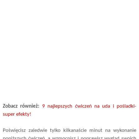
Zobacz również:
9 najlepszych ćwiczeń na uda i pośladki-
super efekty!
Poświęcisz zaledwie tylko kilkanaście minut na wykonanie
poniższych ćwiczeń, a wzmocnisz i poprawisz wygląd swoich