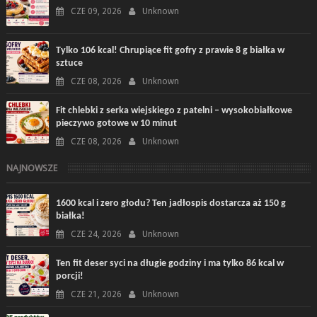
CZE 09, 2026
Unknown
Tylko 106 kcal! Chrupiące fit gofry z prawie 8 g białka w
sztuce
CZE 08, 2026
Unknown
Fit chlebki z serka wiejskiego z patelni – wysokobiałkowe
pieczywo gotowe w 10 minut
CZE 08, 2026
Unknown
NAJNOWSZE
1600 kcal i zero głodu? Ten jadłospis dostarcza aż 150 g
białka!
CZE 24, 2026
Unknown
Ten fit deser syci na długie godziny i ma tylko 86 kcal w
porcji!
CZE 21, 2026
Unknown