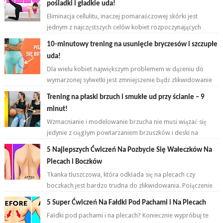
pośladki i gładkie uda!
Eliminacja cellulitu, inaczej pomarańczowej skórki jest
jednym z najczęstszych celów kobiet rozpoczynających
przygodę z ćwiczeniami. ...
10-minutowy trening na usunięcie bryczesów i szczupłe
uda!
Dla wielu kobiet największym problemem w dążeniu do
wymarzonej sylwetki jest zmniejszenie bądź zlikwidowanie
tkanki tłuszczowej w okoli...
Trening na płaski brzuch i smukłe ud przy ścianie – 9
minut!
Wzmacnianie i modelowanie brzucha nie musi wiązać się
jedynie z ciągłym powtarzaniem brzuszków i deski na
przemian. Brzuch to nie jeden...
5 Najlepszych Ćwiczeń Na Pozbycie Się Wałeczków Na
Plecach i Boczków
Tkanka tłuszczowa, która odkłada się na plecach czy
boczkach jest bardzo trudna do zlikwidowania. Połączenie
odpowiednich ćwiczeń oraz ...
5 Super Ćwiczeń Na Fałdki Pod Pachami i Na Plecach
Fałdki pod pachami i na plecach? Koniecznie wypróbuj te