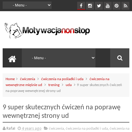
Home
ćwiczenia
ćwiczenia na pośladki i uda
ćwiczenia na
wewnętrzne mięśnie ud
trening
uda
9 super skutecznych ćwiczeń
na poprawę wewnętrznej strony ud
9 super skutecznych ćwiczeń na poprawę
wewnętrznej strony ud
Rafał
4 years ago
ćwiczenia
,
ćwiczenia na pośladki i uda
,
ćwiczenia na