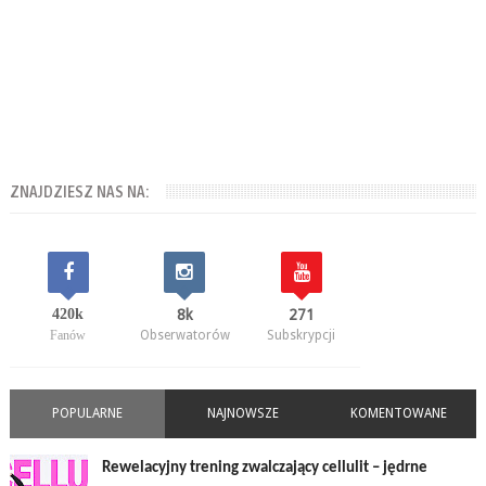
ZNAJDZIESZ NAS NA:
420k
8k
271
Fanów
Obserwatorów
Subskrypcji
POPULARNE
NAJNOWSZE
KOMENTOWANE
Rewelacyjny trening zwalczający cellulit – jędrne