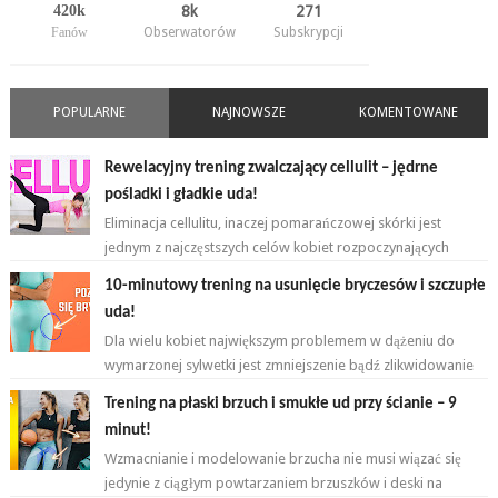
420k
8k
271
Fanów
Obserwatorów
Subskrypcji
POPULARNE
NAJNOWSZE
KOMENTOWANE
Rewelacyjny trening zwalczający cellulit – jędrne
pośladki i gładkie uda!
Eliminacja cellulitu, inaczej pomarańczowej skórki jest
jednym z najczęstszych celów kobiet rozpoczynających
przygodę z ćwiczeniami. ...
10-minutowy trening na usunięcie bryczesów i szczupłe
uda!
Dla wielu kobiet największym problemem w dążeniu do
wymarzonej sylwetki jest zmniejszenie bądź zlikwidowanie
tkanki tłuszczowej w okoli...
Trening na płaski brzuch i smukłe ud przy ścianie – 9
minut!
Wzmacnianie i modelowanie brzucha nie musi wiązać się
jedynie z ciągłym powtarzaniem brzuszków i deski na