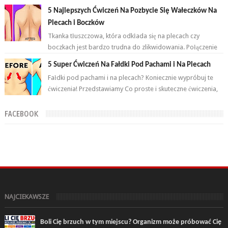
przemian. Brzuch to nie jeden...
5 Najlepszych Ćwiczeń Na Pozbycie Się Wałeczków Na
Plecach i Boczków
Tkanka tłuszczowa, która odkłada się na plecach czy
boczkach jest bardzo trudna do zlikwidowania. Połączenie
odpowiednich ćwiczeń oraz ...
5 Super Ćwiczeń Na Fałdki Pod Pachami i Na Plecach
Fałdki pod pachami i na plecach? Koniecznie wypróbuj te
ćwiczenia! Przedstawiamy Co proste i skuteczne ćwiczenia,
które wykonasz w domu ...
FACEBOOK
NAJCIEKAWSZE
Boli Cię brzuch w tym miejscu? Organizm może próbować Cię