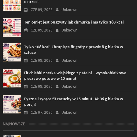
ostrzec!
CZE 09, 2026
Unknown
Ten omlet jest puszysty jak chmurka i ma tylko 180 kcal
CZE 09, 2026
Unknown
Tylko 106 kcal! Chrupiące fit gofry z prawie 8 g białka w
sztuce
CZE 08, 2026
Unknown
Fit chlebki z serka wiejskiego z patelni – wysokobiałkowe
pieczywo gotowe w 10 minut
CZE 08, 2026
Unknown
Pyszne i sycące fit racuchy w 15 minut. Aż 36 g białka w
porcji!
CZE 07, 2026
Unknown
NAJNOWSZE