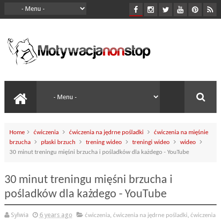
Home
ćwiczenia
ćwiczenia na jędrne pośladki
ćwiczenia na mięśnie
brzucha
płaski brzuch
trening wideo
treningi wideo
wideo
30 minut treningu mięśni brzucha i pośladków dla każdego - YouTube
30 minut treningu mięśni brzucha i
pośladków dla każdego - YouTube
Sylwia
6 years ago
ćwiczenia
,
ćwiczenia na jędrne pośladki
,
ćwiczenia