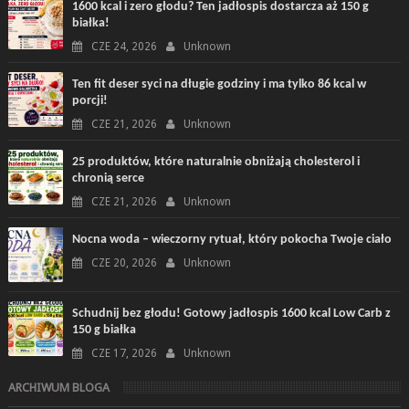
1600 kcal i zero głodu? Ten jadłospis dostarcza aż 150 g
białka!
CZE 24, 2026
Unknown
Ten fit deser syci na długie godziny i ma tylko 86 kcal w
porcji!
CZE 21, 2026
Unknown
25 produktów, które naturalnie obniżają cholesterol i
chronią serce
CZE 21, 2026
Unknown
Nocna woda – wieczorny rytuał, który pokocha Twoje ciało
CZE 20, 2026
Unknown
Schudnij bez głodu! Gotowy jadłospis 1600 kcal Low Carb z
150 g białka
CZE 17, 2026
Unknown
ARCHIWUM BLOGA