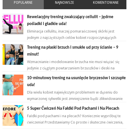
POPULARNE
NAJNOWSZE
KOMENTOWANE
Rewelacyjny trening zwalczający cellulit – jędrne
pośladki i gładkie uda!
Eliminacja cellulitu, inaczej pomarańczowej skórki jest
jednym z najczęstszych celów kobiet rozpoczynających
przygodę z ćwiczeniami. ...
Trening na płaski brzuch i smukłe ud przy ścianie – 9
minut!
Wzmacnianie i modelowanie brzucha nie musi wiązać się
jedynie z ciągłym powtarzaniem brzuszków i deski na
przemian. Brzuch to nie jeden...
10-minutowy trening na usunięcie bryczesów i szczupłe
uda!
Dla wielu kobiet największym problemem w dążeniu do
wymarzonej sylwetki jest zmniejszenie bądź zlikwidowanie
tkanki tłuszczowej w okoli...
5 Super Ćwiczeń Na Fałdki Pod Pachami i Na Plecach
Fałdki pod pachami i na plecach? Koniecznie wypróbuj te
ćwiczenia! Przedstawiamy Co proste i skuteczne ćwiczenia,
które wykonasz w domu ...