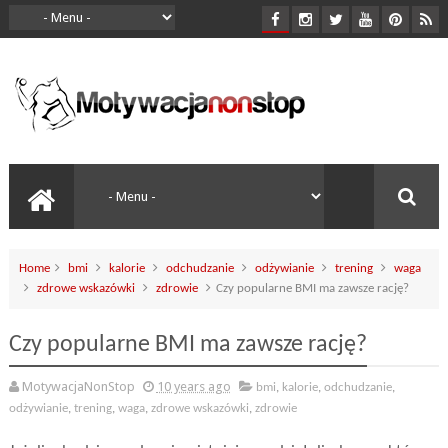
Home
bmi
kalorie
odchudzanie
odżywianie
trening
waga
zdrowe wskazówki
zdrowie
Czy popularne BMI ma zawsze rację?
Czy popularne BMI ma zawsze rację?
MotywacjaNonStop
10 years ago
bmi
,
kalorie
,
odchudzanie
,
odżywianie
,
trening
,
waga
,
zdrowe wskazówki
,
zdrowie