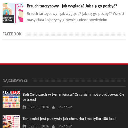
Brzuch tarczycowy - jak wygląda? Jak się go pozbyć?
Brzuch tarczycowy - jak wygląda? Jak się go pozbyć? Wzrost
masy ciała kojarzymy głównie z nieodpowiednim
odżywianiem i biernym try...
FACEBOOK
NAJCIEKAWSZE
Boli Cię brzuch w tym miejscu? Organizm może próbować Cię
ostrzec!
CZE 09, 2026
Unknown
Ten omlet jest puszysty jak chmurka i ma tylko 180 kcal
CZE 09, 2026
Unknown