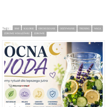
Tags :
BMI
KALORIE
ODCHUDZANIE
ODŻYWIANIE
TRENING
WAGA
ZDROWE WSKAZÓWKI
ZDROWIE