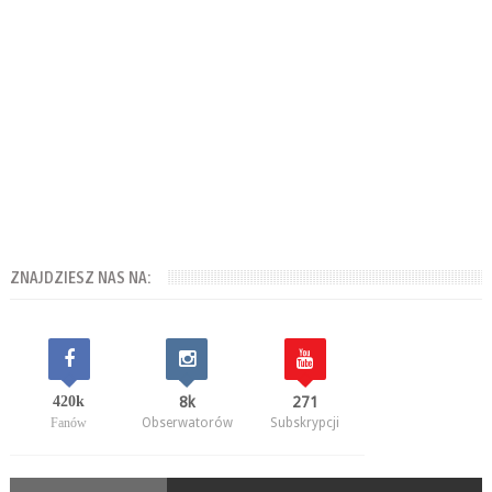
ZNAJDZIESZ NAS NA:
420k
8k
271
Fanów
Obserwatorów
Subskrypcji