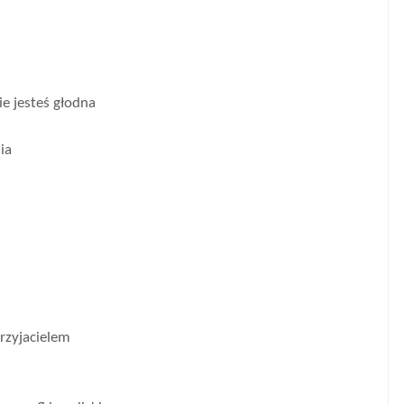
ie jesteś głodna
ia
przyjacielem