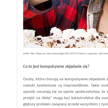
źródło: http://blogs.jccc.edu/campusledger/files/2014/11/infocus1.png autor: Julia Larb
Co to jest kompulsywne objadanie się?
Osoby, które chorują na kompulsywne objadanie si
nawyki żywieniowe są nieprawidłowe. Takie os
sposób narażają się na opinie społeczeństwa, że 
przejść na dietę” mogą być katastrofalne dla oso
głębszy problem związany przede wszystkim z życi