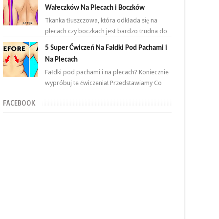
przemian. Brzuch to nie jeden...
Wałeczków Na Plecach i Boczków
Tkanka tłuszczowa, która odkłada się na
plecach czy boczkach jest bardzo trudna do
zlikwidowania. Połączenie odpowiednich
5 Super Ćwiczeń Na Fałdki Pod Pachami i
ćwiczeń oraz ...
Na Plecach
Fałdki pod pachami i na plecach? Koniecznie
wypróbuj te ćwiczenia! Przedstawiamy Co
proste i skuteczne ćwiczenia, które wykonasz
FACEBOOK
w domu ...