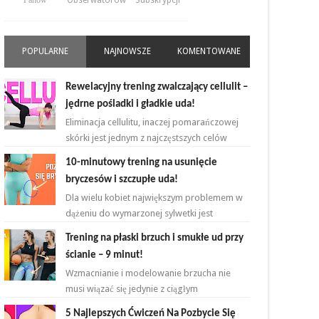
Fanów
Obserwatorów
Subskrypcji
POPULARNE
NAJNOWSZE
KOMENTOWANE
Rewelacyjny trening zwalczający cellulit –
jędrne pośladki i gładkie uda!
Eliminacja cellulitu, inaczej pomarańczowej
skórki jest jednym z najczęstszych celów
kobiet rozpoczynających przygodę z
10-minutowy trening na usunięcie
ćwiczeniami. ...
bryczesów i szczupłe uda!
Dla wielu kobiet największym problemem w
dążeniu do wymarzonej sylwetki jest
zmniejszenie bądź zlikwidowanie tkanki
Trening na płaski brzuch i smukłe ud przy
tłuszczowej w okoli...
ścianie – 9 minut!
Wzmacnianie i modelowanie brzucha nie
musi wiązać się jedynie z ciągłym
powtarzaniem brzuszków i deski na
5 Najlepszych Ćwiczeń Na Pozbycie Się