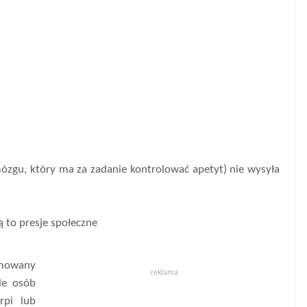
mózgu, który ma za zadanie kontrolować apetyt) nie wysyła
ą to presje społeczne
amowany
reklama
le osób
rpi lub