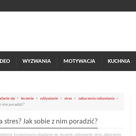
DEO
WYZWANIA
MOTYWACJA
KUCHNIA
danie się
leczenie
odżywianie
stres
zaburzenia odżywiania
z nim poradzić?
stres? Jak sobie z nim poradzić?
jedzenie
,
kompulsywne objadanie się
,
leczenie
,
odżywianie
,
stres
,
zaburzenia