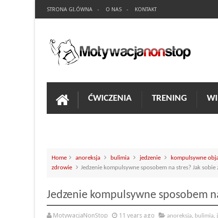
STRONA GŁÓWNA
O NAS
KONTAKT
ĆWICZENIA
TRENING
WI
Home
anoreksja
bulimia
jedzenie
kompulsywne obja
zdrowie
Jedzenie kompulsywne sposobem na stres? Jak sobie 
Jedzenie kompulsywne sposobem na 
MotywacjaNonStop
11 years ago
anoreksja
,
bulimia
,