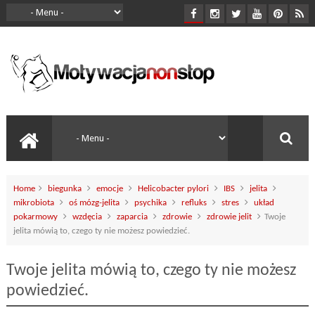
Home
biegunka
emocje
Helicobacter pylori
IBS
jelita
mikrobiota
oś mózg-jelita
psychika
refluks
stres
układ
pokarmowy
wzdęcia
zaparcia
zdrowie
zdrowie jelit
Twoje
jelita mówią to, czego ty nie możesz powiedzieć.
Twoje jelita mówią to, czego ty nie możesz
powiedzieć.