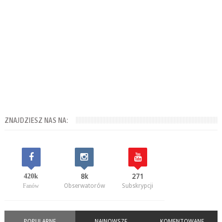
ZNAJDZIESZ NAS NA:
420k
8k
271
Fanów
Obserwatorów
Subskrypcji
POPULARNE
NAJNOWSZE
KOMENTOWANE