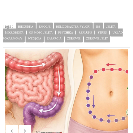
Tags :
BIEGUNKA
EMOCJE
HELICOBACTER PYLORI
IBS
JELITA
MIKROBIOTA
OŚ MÓZG-JELITA
PSYCHIKA
REFLUKS
STRES
UKŁAD
POKARMOWY
WZDĘCIA
ZAPARCIA
ZDROWIE
ZDROWIE JELIT