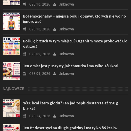
CZE 10, 2026
Unknown
Ból emocjonalny – miejsca bólu i objawy, których nie wolno
ignorować
CZE 10, 2026
Unknown
Boli Cię brzuch w tym miejscu? Organizm może próbować Cię
ostrzec!
CZE 09, 2026
Unknown
Ten omlet jest puszysty jak chmurka i ma tylko 180 kcal
CZE 09, 2026
Unknown
NAJNOWSZE
1600 kcal i zero głodu? Ten jadłospis dostarcza aż 150 g
białka!
CZE 24, 2026
Unknown
Ten fit deser syci na długie godziny i ma tylko 86 kcal w