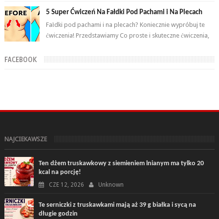
odpowiednich ćwiczeń oraz ...
5 Super Ćwiczeń Na Fałdki Pod Pachami i Na Plecach
Fałdki pod pachami i na plecach? Koniecznie wypróbuj te
ćwiczenia! Przedstawiamy Co proste i skuteczne ćwiczenia,
które wykonasz w domu ...
FACEBOOK
NAJCIEKAWSZE
Ten dżem truskawkowy z siemieniem lnianym ma tylko 20
kcal na porcję!
CZE 12, 2026
Unknown
Te serniczki z truskawkami mają aż 39 g białka i sycą na
długie godzin