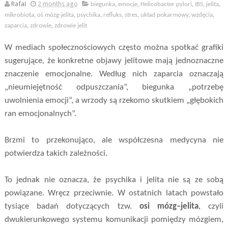
Rafał
2 months ago
biegunka
,
emocje
,
Helicobacter pylori
,
IBS
,
jelita
,
mikrobiota
,
oś mózg-jelita
,
psychika
,
refluks
,
stres
,
układ pokarmowy
,
wzdęcia
,
zaparcia
,
zdrowie
,
zdrowie jelit
W mediach społecznościowych często można spotkać grafiki
sugerujące, że konkretne objawy jelitowe mają jednoznaczne
znaczenie emocjonalne. Według nich zaparcia oznaczają
„nieumiejętność odpuszczania”, biegunka „potrzebę
uwolnienia emocji”, a wrzody są rzekomo skutkiem „głębokich
ran emocjonalnych”.
Brzmi to przekonująco, ale współczesna medycyna nie
potwierdza takich zależności.
To jednak nie oznacza, że psychika i jelita nie są ze sobą
powiązane. Wręcz przeciwnie. W ostatnich latach powstało
tysiące badań dotyczących tzw.
osi mózg–jelita
, czyli
dwukierunkowego systemu komunikacji pomiędzy mózgiem,