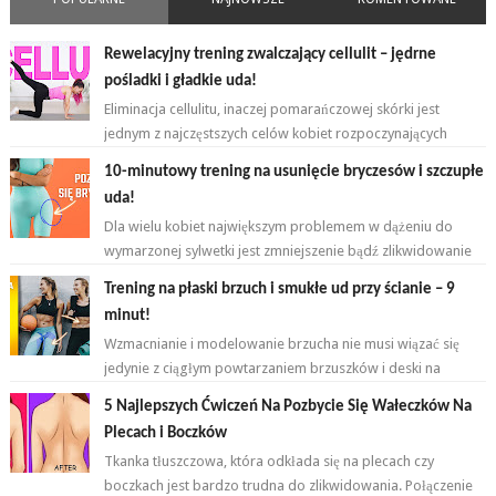
Rewelacyjny trening zwalczający cellulit – jędrne
pośladki i gładkie uda!
Eliminacja cellulitu, inaczej pomarańczowej skórki jest
jednym z najczęstszych celów kobiet rozpoczynających
przygodę z ćwiczeniami. ...
10-minutowy trening na usunięcie bryczesów i szczupłe
uda!
Dla wielu kobiet największym problemem w dążeniu do
wymarzonej sylwetki jest zmniejszenie bądź zlikwidowanie
tkanki tłuszczowej w okoli...
Trening na płaski brzuch i smukłe ud przy ścianie – 9
minut!
Wzmacnianie i modelowanie brzucha nie musi wiązać się
jedynie z ciągłym powtarzaniem brzuszków i deski na
przemian. Brzuch to nie jeden...
5 Najlepszych Ćwiczeń Na Pozbycie Się Wałeczków Na
Plecach i Boczków
Tkanka tłuszczowa, która odkłada się na plecach czy
boczkach jest bardzo trudna do zlikwidowania. Połączenie