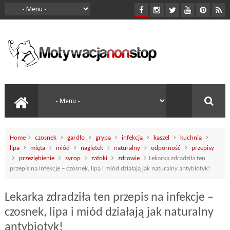
Home
czosnek
gardło
grypa
infekcja
kaszel
kuchnia
lipa
mięta
miód
nagietek
naturalny
odporność
przepisy
przeziębienie
syrop
zatoki
zdrowie
Lekarka zdradziła ten
przepis na infekcje – czosnek, lipa i miód działają jak naturalny antybiotyk!
Lekarka zdradziła ten przepis na infekcje –
czosnek, lipa i miód działają jak naturalny
antybiotyk!