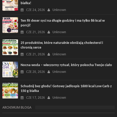
białka!
CZE 24, 2026
Unknown
Ten fit deser syci na długie godziny i ma tylko 86 kcal w
porcji!
CZE 21, 2026
Unknown
25 produktów, które naturalnie obniżają cholesterol i
chronią serce
CZE 21, 2026
Unknown
Nocna woda – wieczorny rytuał, który pokocha Twoje ciało
CZE 20, 2026
Unknown
Schudnij bez głodu! Gotowy jadłospis 1600 kcal Low Carb z
150 g białka
CZE 17, 2026
Unknown
ARCHIWUM BLOGA