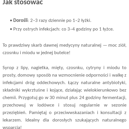
Jak stosować
•
Dorośli
: 2–3 razy dziennie po 1–2 łyżki.
• Przy ostrych infekcjach: co 3–4 godziny po 1 łyżce.
To prawdziwy skarb dawnej medycyny naturalnej — moc ziół,
czosnku i miodu w jednej butelce!
Syrop z lipy, nagietka, mięty, czosnku, cytryny i miodu to
prosty, domowy sposób na wzmocnienie odporności i walkę z
infekcjami dróg oddechowych. Łączy naturalne antybiotyki,
składniki wykrztuśne i kojące, działając wielokierunkowo bez
chemii. Przygotuj go w 30 minut plus 24 godziny fermentacji,
przechowuj w lodówce i stosuj regularnie w sezonie
przeziębień. Pamiętaj o przeciwwskazaniach i konsultacji z
lekarzem. Idealny dla dorosłych szukających naturalnego
wsparcia!