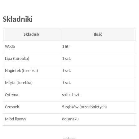
Składniki
Składnik
Ilość
Woda
1 litr
Lipa (torebka)
1 szt.
Nagietek (torebka)
1 szt.
Mięta (torebka)
1 szt.
Cytryna
sok z 1 szt.
Czosnek
5 ząbków (przeciśniętych)
Miód lipowy
do smaku