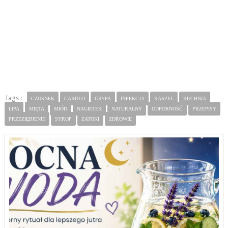
Tags :
CZOSNEK
GARDŁO
GRYPA
INFEKCJA
KASZEL
KUCHNIA
LIPA
MIĘTA
MIÓD
NAGIETEK
NATURALNY
ODPORNOŚĆ
PRZEPISY
PRZEZIĘBIENIE
SYROP
ZATOKI
ZDROWIE