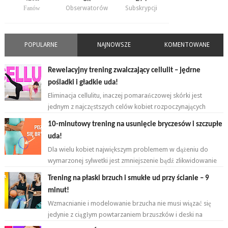
Fanów
Obserwatorów
Subskrypcji
POPULARNE
NAJNOWSZE
KOMENTOWANE
Rewelacyjny trening zwalczający cellulit – jędrne
pośladki i gładkie uda!
Eliminacja cellulitu, inaczej pomarańczowej skórki jest
jednym z najczęstszych celów kobiet rozpoczynających
przygodę z ćwiczeniami. ...
10-minutowy trening na usunięcie bryczesów i szczupłe
uda!
Dla wielu kobiet największym problemem w dążeniu do
wymarzonej sylwetki jest zmniejszenie bądź zlikwidowanie
tkanki tłuszczowej w okoli...
Trening na płaski brzuch i smukłe ud przy ścianie – 9
minut!
Wzmacnianie i modelowanie brzucha nie musi wiązać się
jedynie z ciągłym powtarzaniem brzuszków i deski na
przemian. Brzuch to nie jeden...