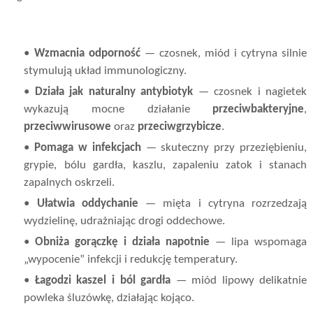
•
Wzmacnia odporność
— czosnek, miód i cytryna silnie
stymulują układ immunologiczny.
•
Działa jak naturalny antybiotyk
— czosnek i nagietek
wykazują mocne działanie
przeciwbakteryjne
,
przeciwwirusowe
oraz
przeciwgrzybicze
.
•
Pomaga w infekcjach
— skuteczny przy przeziębieniu,
grypie, bólu gardła, kaszlu, zapaleniu zatok i stanach
zapalnych oskrzeli.
•
Ułatwia oddychanie
— mięta i cytryna rozrzedzają
wydzielinę, udrażniając drogi oddechowe.
•
Obniża gorączkę i działa napotnie
— lipa wspomaga
„wypocenie” infekcji i redukcję temperatury.
•
Łagodzi kaszel i ból gardła
— miód lipowy delikatnie
powleka śluzówkę, działając kojąco.