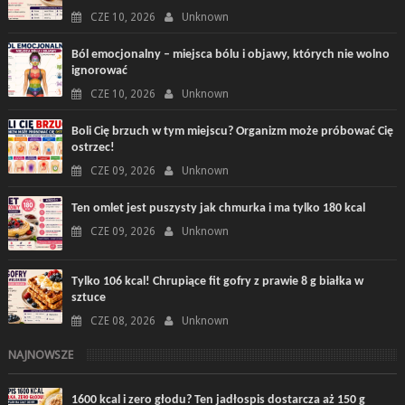
CZE 10, 2026
Unknown
Ból emocjonalny – miejsca bólu i objawy, których nie wolno
ignorować
CZE 10, 2026
Unknown
Boli Cię brzuch w tym miejscu? Organizm może próbować Cię
ostrzec!
CZE 09, 2026
Unknown
Ten omlet jest puszysty jak chmurka i ma tylko 180 kcal
CZE 09, 2026
Unknown
Tylko 106 kcal! Chrupiące fit gofry z prawie 8 g białka w
sztuce
CZE 08, 2026
Unknown
NAJNOWSZE
1600 kcal i zero głodu? Ten jadłospis dostarcza aż 150 g