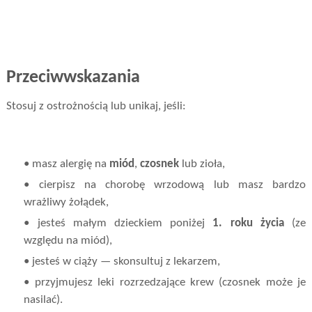
Przeciwwskazania
Stosuj z ostrożnością lub unikaj, jeśli:
• masz alergię na
miód
,
czosnek
lub zioła,
• cierpisz na chorobę wrzodową lub masz bardzo
wrażliwy żołądek,
• jesteś małym dzieckiem poniżej
1. roku życia
(ze
względu na miód),
• jesteś w ciąży — skonsultuj z lekarzem,
• przyjmujesz leki rozrzedzające krew (czosnek może je
nasilać).