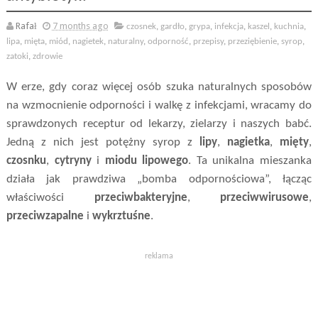
Rafał
7 months ago
czosnek
,
gardło
,
grypa
,
infekcja
,
kaszel
,
kuchnia
,
lipa
,
mięta
,
miód
,
nagietek
,
naturalny
,
odporność
,
przepisy
,
przeziębienie
,
syrop
,
zatoki
,
zdrowie
W erze, gdy coraz więcej osób szuka naturalnych sposobów
na wzmocnienie odporności i walkę z infekcjami, wracamy do
sprawdzonych receptur od lekarzy, zielarzy i naszych babć.
Jedną z nich jest potężny syrop z
lipy
,
nagietka
,
mięty
,
czosnku
,
cytryny
i
miodu lipowego
. Ta unikalna mieszanka
działa jak prawdziwa „bomba odpornościowa”, łącząc
właściwości
przeciwbakteryjne
,
przeciwwirusowe
,
przeciwzapalne
i
wykrztuśne
.
reklama