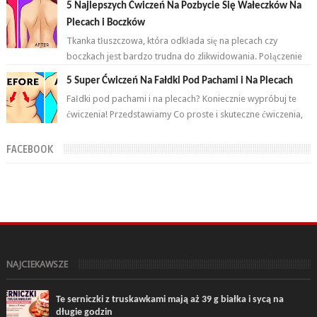
5 Najlepszych Ćwiczeń Na Pozbycie Się Wałeczków Na
Plecach i Boczków
Tkanka tłuszczowa, która odkłada się na plecach czy
boczkach jest bardzo trudna do zlikwidowania. Połączenie
odpowiednich ćwiczeń oraz ...
5 Super Ćwiczeń Na Fałdki Pod Pachami i Na Plecach
Fałdki pod pachami i na plecach? Koniecznie wypróbuj te
ćwiczenia! Przedstawiamy Co proste i skuteczne ćwiczenia,
które wykonasz w domu ...
FACEBOOK
NAJCIEKAWSZE
Te serniczki z truskawkami mają aż 39 g białka i sycą na
długie godzin