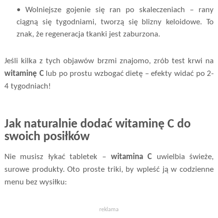
• Wolniejsze gojenie się ran po skaleczeniach – rany
ciągną się tygodniami, tworzą się blizny keloidowe. To
znak, że regeneracja tkanki jest zaburzona.
Jeśli kilka z tych objawów brzmi znajomo, zrób test krwi na
witaminę C
lub po prostu wzbogać dietę – efekty widać po 2-
4 tygodniach!
Jak naturalnie dodać witaminę C do
swoich posiłków
Nie musisz łykać tabletek –
witamina C
uwielbia świeże,
surowe produkty. Oto proste triki, by wpleść ją w codzienne
menu bez wysiłku:
reklama