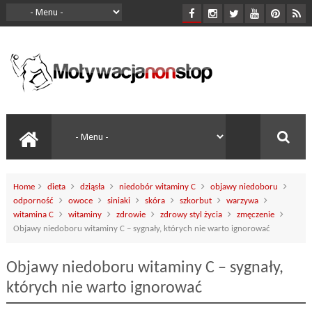
Home
dieta
dziąsła
niedobór witaminy C
objawy niedoboru
odporność
owoce
siniaki
skóra
szkorbut
warzywa
witamina C
witaminy
zdrowie
zdrowy styl życia
zmęczenie
Objawy niedoboru witaminy C – sygnały, których nie warto ignorować
Objawy niedoboru witaminy C – sygnały,
których nie warto ignorować