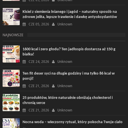
CZE 05, 2026
Unknown
Kisiel z siemienia lnianego i jagód – naturalny sposób na
zdrowe jelita, lepsze trawienie i dawkę antyoksydantów
CZE 05, 2026
Unknown
NAJNOWSZE
1600 kcal i zero głodu? Ten jadłospis dostarcza aż 150 g
białka!
CZE 24, 2026
Unknown
Ten fit deser syci na długie godziny i ma tylko 86 kcal w
porcji!
CZE 21, 2026
Unknown
25 produktów, które naturalnie obniżają cholesterol i
chronią serce
CZE 21, 2026
Unknown
Nocna woda – wieczorny rytuał, który pokocha Twoje ciało