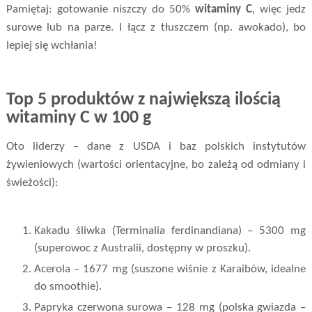
Pamiętaj: gotowanie niszczy do 50%
witaminy C
, więc jedz
surowe lub na parze. I łącz z tłuszczem (np. awokado), bo
lepiej się wchłania!
Top 5 produktów z największą ilością
witaminy C w 100 g
Oto liderzy – dane z USDA i baz polskich instytutów
żywieniowych (wartości orientacyjne, bo zależą od odmiany i
świeżości):
Kakadu śliwka (Terminalia ferdinandiana) – 5300 mg
(superowoc z Australii, dostępny w proszku).
Acerola – 1677 mg (suszone wiśnie z Karaibów, idealne
do smoothie).
Papryka czerwona surowa – 128 mg (polska gwiazda –