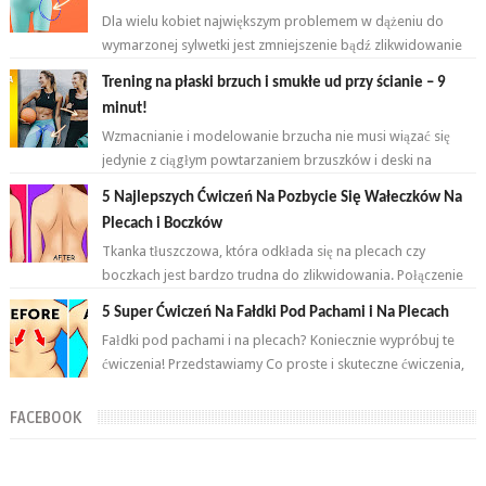
Dla wielu kobiet największym problemem w dążeniu do
wymarzonej sylwetki jest zmniejszenie bądź zlikwidowanie
tkanki tłuszczowej w okoli...
Trening na płaski brzuch i smukłe ud przy ścianie – 9
minut!
Wzmacnianie i modelowanie brzucha nie musi wiązać się
jedynie z ciągłym powtarzaniem brzuszków i deski na
przemian. Brzuch to nie jeden...
5 Najlepszych Ćwiczeń Na Pozbycie Się Wałeczków Na
Plecach i Boczków
Tkanka tłuszczowa, która odkłada się na plecach czy
boczkach jest bardzo trudna do zlikwidowania. Połączenie
odpowiednich ćwiczeń oraz ...
5 Super Ćwiczeń Na Fałdki Pod Pachami i Na Plecach
Fałdki pod pachami i na plecach? Koniecznie wypróbuj te
ćwiczenia! Przedstawiamy Co proste i skuteczne ćwiczenia,
które wykonasz w domu ...
FACEBOOK