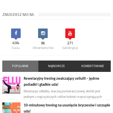
ZNAJDZIESZ NAS NA:
420k
8k
271
Fanów
Obserwatorów
Subskrypcji
POPULARNE
NAJNOWSZE
KOMENTOWANE
Rewelacyjny trening zwalczający cellulit – jędrne
pośladki i gładkie uda!
Eliminacja cellulitu, inaczej pomarańczowej skórki jest
jednym z najczęstszych celów kobiet rozpoczynających
przygodę z ćwiczeniami. ...
10-minutowy trening na usunięcie bryczesów i szczupłe
uda!