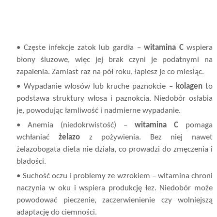
• Częste infekcje zatok lub gardła –
witamina C
wspiera
błony śluzowe, więc jej brak czyni je podatnymi na
zapalenia. Zamiast raz na pół roku, łapiesz je co miesiąc.
• Wypadanie włosów lub kruche paznokcie –
kolagen
to
podstawa struktury włosa i paznokcia. Niedobór osłabia
je, powodując łamliwość i nadmierne wypadanie.
• Anemia (niedokrwistość) –
witamina C
pomaga
wchłaniać
żelazo
z pożywienia. Bez niej nawet
żelazobogata dieta nie działa, co prowadzi do zmęczenia i
bladości.
• Suchość oczu i problemy ze wzrokiem – witamina chroni
naczynia w oku i wspiera produkcję łez. Niedobór może
powodować pieczenie, zaczerwienienie czy wolniejszą
adaptację do ciemności.