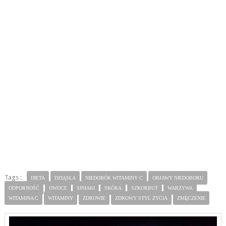
Tags :
DIETA
DZIĄSŁA
NIEDOBÓR WITAMINY C
OBJAWY NIEDOBORU
ODPORNOŚĆ
OWOCE
SINIAKI
SKÓRA
SZKORBUT
WARZYWA
WITAMINA C
WITAMINY
ZDROWIE
ZDROWY STYL ŻYCIA
ZMĘCZENIE