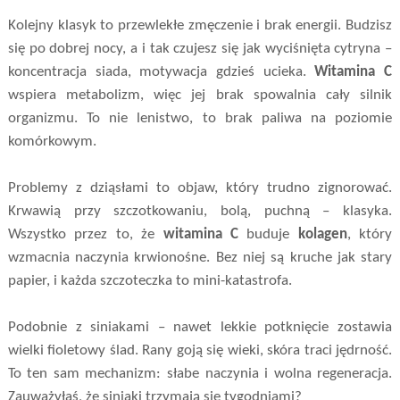
Kolejny klasyk to przewlekłe zmęczenie i brak energii. Budzisz
się po dobrej nocy, a i tak czujesz się jak wyciśnięta cytryna –
koncentracja siada, motywacja gdzieś ucieka.
Witamina C
wspiera metabolizm, więc jej brak spowalnia cały silnik
organizmu. To nie lenistwo, to brak paliwa na poziomie
komórkowym.
Problemy z dziąsłami to objaw, który trudno zignorować.
Krwawią przy szczotkowaniu, bolą, puchną – klasyka.
Wszystko przez to, że
witamina C
buduje
kolagen
, który
wzmacnia naczynia krwionośne. Bez niej są kruche jak stary
papier, i każda szczoteczka to mini-katastrofa.
Podobnie z siniakami – nawet lekkie potknięcie zostawia
wielki fioletowy ślad. Rany goją się wieki, skóra traci jędrność.
To ten sam mechanizm: słabe naczynia i wolna regeneracja.
Zauważyłaś, że siniaki trzymają się tygodniami?