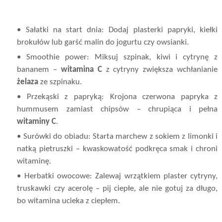
• Sałatki na start dnia: Dodaj plasterki papryki, kiełki
brokułów lub garść malin do jogurtu czy owsianki.
• Smoothie power: Miksuj szpinak, kiwi i cytrynę z
bananem –
witamina C
z cytryny zwiększa wchłanianie
żelaza
ze szpinaku.
• Przekąski z papryką: Krojona czerwona papryka z
hummusem zamiast chipsów – chrupiąca i pełna
witaminy C
.
• Surówki do obiadu: Starta marchew z sokiem z limonki i
natką pietruszki – kwaskowatość podkręca smak i chroni
witaminę.
• Herbatki owocowe: Zalewaj wrzątkiem plaster cytryny,
truskawki czy acerolę – pij ciepłe, ale nie gotuj za długo,
bo witamina ucieka z ciepłem.