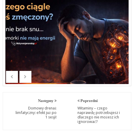
Następny
Poprzedni
Domowy drenaż
Witaminy – czego
limfatyczny: efekt już po
naprawdę potrzebujesz i
1 sesji!
dlaczego nie możesz ich
ignorować?