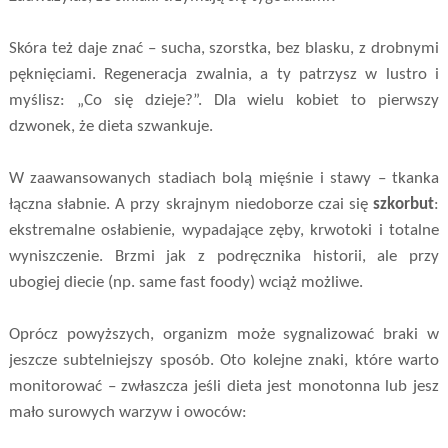
Skóra też daje znać – sucha, szorstka, bez blasku, z drobnymi
pęknięciami. Regeneracja zwalnia, a ty patrzysz w lustro i
myślisz: „Co się dzieje?”. Dla wielu kobiet to pierwszy
dzwonek, że dieta szwankuje.
W zaawansowanych stadiach bolą mięśnie i stawy – tkanka
łączna słabnie. A przy skrajnym niedoborze czai się
szkorbut
:
ekstremalne osłabienie, wypadające zęby, krwotoki i totalne
wyniszczenie. Brzmi jak z podręcznika historii, ale przy
ubogiej diecie (np. same fast foody) wciąż możliwe.
Oprócz powyższych, organizm może sygnalizować braki w
jeszcze subtelniejszy sposób. Oto kolejne znaki, które warto
monitorować – zwłaszcza jeśli dieta jest monotonna lub jesz
mało surowych warzyw i owoców: