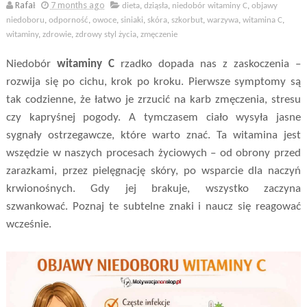
Rafał
7 months ago
dieta
,
dziąsła
,
niedobór witaminy C
,
objawy
niedoboru
,
odporność
,
owoce
,
siniaki
,
skóra
,
szkorbut
,
warzywa
,
witamina C
,
witaminy
,
zdrowie
,
zdrowy styl życia
,
zmęczenie
Niedobór
witaminy C
rzadko dopada nas z zaskoczenia –
rozwija się po cichu, krok po kroku. Pierwsze symptomy są
tak codzienne, że łatwo je zrzucić na karb zmęczenia, stresu
czy kapryśnej pogody. A tymczasem ciało wysyła jasne
sygnały ostrzegawcze, które warto znać. Ta witamina jest
wszędzie w naszych procesach życiowych – od obrony przed
zarazkami, przez pielęgnację skóry, po wsparcie dla naczyń
krwionośnych. Gdy jej brakuje, wszystko zaczyna
szwankować. Poznaj te subtelne znaki i naucz się reagować
wcześnie.