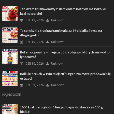
Ten dżem truskawkowy z siemieniem lnianym ma tylko 20
kcal na porcję!
CZE 12, 2026
Unknown
Te serniczki z truskawkami mają aż 39 g białka i sycą na
długie godzin
CZE 10, 2026
Unknown
Ból emocjonalny – miejsca bólu i objawy, których nie wolno
ignorować
CZE 10, 2026
Unknown
Boli Cię brzuch w tym miejscu? Organizm może próbować Cię
ostrzec!
CZE 09, 2026
Unknown
NAJNOWSZE
1600 kcal i zero głodu? Ten jadłospis dostarcza aż 150 g
białka!