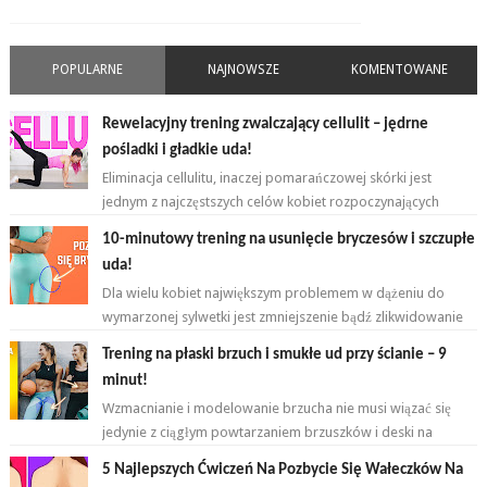
POPULARNE
NAJNOWSZE
KOMENTOWANE
Rewelacyjny trening zwalczający cellulit – jędrne
pośladki i gładkie uda!
Eliminacja cellulitu, inaczej pomarańczowej skórki jest
jednym z najczęstszych celów kobiet rozpoczynających
przygodę z ćwiczeniami. ...
10-minutowy trening na usunięcie bryczesów i szczupłe
uda!
Dla wielu kobiet największym problemem w dążeniu do
wymarzonej sylwetki jest zmniejszenie bądź zlikwidowanie
tkanki tłuszczowej w okoli...
Trening na płaski brzuch i smukłe ud przy ścianie – 9
minut!
Wzmacnianie i modelowanie brzucha nie musi wiązać się
jedynie z ciągłym powtarzaniem brzuszków i deski na
przemian. Brzuch to nie jeden...
5 Najlepszych Ćwiczeń Na Pozbycie Się Wałeczków Na