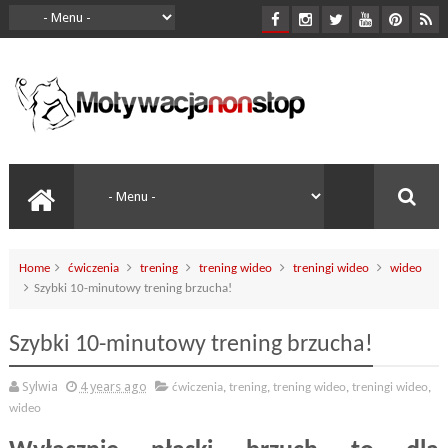
Home
ćwiczenia
trening
trening wideo
treningi wideo
wideo
Szybki 10-minutowy trening brzucha!
Szybki 10-minutowy trening brzucha!
Sylwia
4 years ago
ćwiczenia
,
trening
,
trening wideo
,
treningi wideo
,
wideo