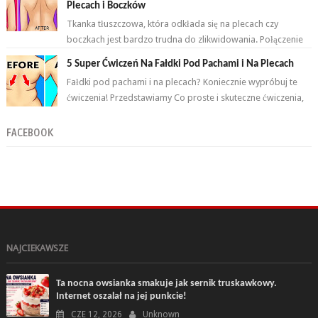
Plecach i Boczków
Tkanka tłuszczowa, która odkłada się na plecach czy
boczkach jest bardzo trudna do zlikwidowania. Połączenie
odpowiednich ćwiczeń oraz ...
5 Super Ćwiczeń Na Fałdki Pod Pachami i Na Plecach
Fałdki pod pachami i na plecach? Koniecznie wypróbuj te
ćwiczenia! Przedstawiamy Co proste i skuteczne ćwiczenia,
które wykonasz w domu ...
FACEBOOK
NAJCIEKAWSZE
Ta nocna owsianka smakuje jak sernik truskawkowy.
Internet oszalał na jej punkcie!
CZE 12, 2026
Unknown