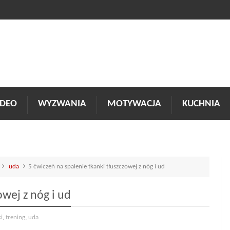
DEO
WYZWANIA
MOTYWACJA
KUCHNIA
uda
5 ćwiczeń na spalenie tkanki tłuszczowej z nóg i ud
owej z nóg i ud
i
,
trening
,
uda