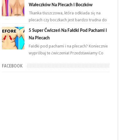
przemian. Brzuch to nie jeden...
Wałeczków Na Plecach i Boczków
Tkanka tłuszczowa, która odkłada się na
plecach czy boczkach jest bardzo trudna do
zlikwidowania. Połączenie odpowiednich
5 Super Ćwiczeń Na Fałdki Pod Pachami i
ćwiczeń oraz ...
Na Plecach
Fałdki pod pachami i na plecach? Koniecznie
wypróbuj te ćwiczenia! Przedstawiamy Co
proste i skuteczne ćwiczenia, które wykonasz
FACEBOOK
w domu ...