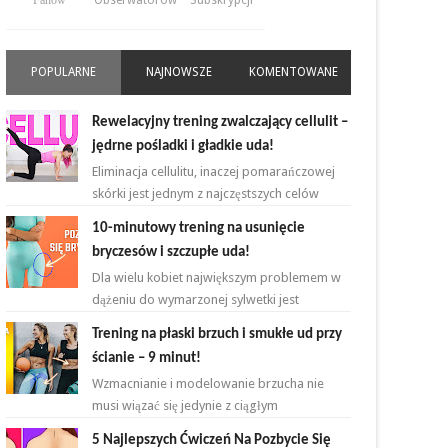
Fanów
Obserwatorów
Subskrypcji
POPULARNE
NAJNOWSZE
KOMENTOWANE
Rewelacyjny trening zwalczający cellulit –
jędrne pośladki i gładkie uda!
Eliminacja cellulitu, inaczej pomarańczowej
skórki jest jednym z najczęstszych celów
kobiet rozpoczynających przygodę z
10-minutowy trening na usunięcie
ćwiczeniami. ...
bryczesów i szczupłe uda!
Dla wielu kobiet największym problemem w
dążeniu do wymarzonej sylwetki jest
zmniejszenie bądź zlikwidowanie tkanki
Trening na płaski brzuch i smukłe ud przy
tłuszczowej w okoli...
ścianie – 9 minut!
Wzmacnianie i modelowanie brzucha nie
musi wiązać się jedynie z ciągłym
powtarzaniem brzuszków i deski na
5 Najlepszych Ćwiczeń Na Pozbycie Się