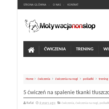
STRONA GŁÓWNA
O NAS
KONTAKT
ĆWICZENIA
TRENING
WI
Home
ćwiczenia
ćwiczenia na nogi
pośladki
trening
5 ćwiczeń na spalenie tkanki tłuszcz
Rafał
4 years ago
ćwiczenia
,
ćwiczenia na nogi
,
pośladk