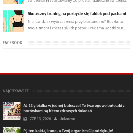
ćwiczenia! Przedstawiamy Co proste i skuteczne ćwiczenia,
które wykonasz w domu ...
Skuteczny trening na pozbycie się fałdek pod pachami
Nienawidzisz wybrzuszenia przy biustonoszu? Boczki, to
twoja zmora i chcesz się ich pozbyć? reklama Boczki to n...
FACEBOOK
NAJCIEKAWSZE
Aż 13 g białka w jednej bułeczce! Te twarogowe bułeczki z
borówkami są hitem zdrowych śniadań
CZE 13, 2026
Unknown
Pij ten koktajl rano, a Twój organizm Ci podziękuje!