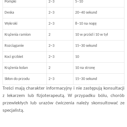
Pompki
2–3
5–10
Deska
2–3
20–40 sekund
Wykroki
2–3
8–10 na nogę
Krążenia ramion
2
10 w przód i 10 w tył
Rozciąganie
2–3
15–30 sekund
Koci grzbiet
2–3
10
Krążenia kolan
2
10 na stronę
Skłon do przodu
2–3
15–30 sekund
Treści mają charakter informacyjny i nie zastępują konsultacji
z lekarzem lub fizjoterapeutą. W przypadku bólu, chorób
przewlekłych lub urazów ćwiczenia należy skonsultować ze
specjalistą.