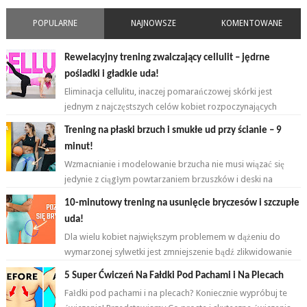
POPULARNE
NAJNOWSZE
KOMENTOWANE
Rewelacyjny trening zwalczający cellulit – jędrne
pośladki i gładkie uda!
Eliminacja cellulitu, inaczej pomarańczowej skórki jest
jednym z najczęstszych celów kobiet rozpoczynających
przygodę z ćwiczeniami. ...
Trening na płaski brzuch i smukłe ud przy ścianie – 9
minut!
Wzmacnianie i modelowanie brzucha nie musi wiązać się
jedynie z ciągłym powtarzaniem brzuszków i deski na
przemian. Brzuch to nie jeden...
10-minutowy trening na usunięcie bryczesów i szczupłe
uda!
Dla wielu kobiet największym problemem w dążeniu do
wymarzonej sylwetki jest zmniejszenie bądź zlikwidowanie
tkanki tłuszczowej w okoli...
5 Super Ćwiczeń Na Fałdki Pod Pachami i Na Plecach
Fałdki pod pachami i na plecach? Koniecznie wypróbuj te