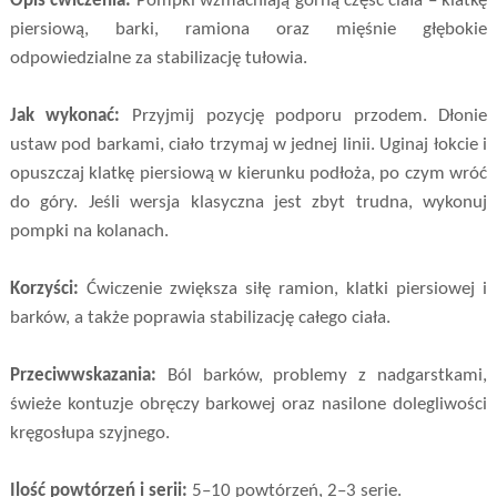
Opis ćwiczenia:
Pompki wzmacniają górną część ciała – klatkę
piersiową, barki, ramiona oraz mięśnie głębokie
odpowiedzialne za stabilizację tułowia.
Jak wykonać:
Przyjmij pozycję podporu przodem. Dłonie
ustaw pod barkami, ciało trzymaj w jednej linii. Uginaj łokcie i
opuszczaj klatkę piersiową w kierunku podłoża, po czym wróć
do góry. Jeśli wersja klasyczna jest zbyt trudna, wykonuj
pompki na kolanach.
Korzyści:
Ćwiczenie zwiększa siłę ramion, klatki piersiowej i
barków, a także poprawia stabilizację całego ciała.
Przeciwwskazania:
Ból barków, problemy z nadgarstkami,
świeże kontuzje obręczy barkowej oraz nasilone dolegliwości
kręgosłupa szyjnego.
Ilość powtórzeń i serii:
5–10 powtórzeń, 2–3 serie.