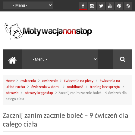
Home
cwiczenia
cwiczenie
ćwiczenia na plecy
ćwiczenia na
układ ruchu
ćwiczenia w domu
mobilność
trening bez sprzętu
zdrowie
zdrowy kręgosłup
Zacznij zanim zacznie boleć – 9 ćwiczeń dla
całego ciała
Zacznij zanim zacznie boleć – 9 ćwiczeń dla
całego ciała