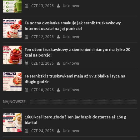
CZE 13, 2026
Unknown
Ta nocna owsianka smakuje jak sernik truskawkowy.
Internet oszalał na jej punkcie!
CZE 12, 2026
Unknown
Ten dżem truskawkowy z siemieniem lnianym ma tylko 20
kcal na porcję!
CZE 12, 2026
Unknown
Te serniczki z truskawkami mają aż 39 g białka i sycą na
długie godzin
CZE 10, 2026
Unknown
NAJNOWSZE
1600 kcal i zero głodu? Ten jadłospis dostarcza aż 150 g
białka!
CZE 24, 2026
Unknown