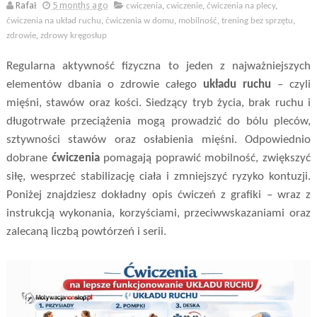
Rafał
5 months ago
cwiczenia
,
cwiczenie
,
ćwiczenia na plecy
,
ćwiczenia na układ ruchu
,
ćwiczenia w domu
,
mobilność
,
trening bez sprzętu
,
zdrowie
,
zdrowy kręgosłup
Regularna aktywność fizyczna to jeden z najważniejszych
elementów dbania o zdrowie całego
układu ruchu
– czyli
mięśni, stawów oraz kości. Siedzący tryb życia, brak ruchu i
długotrwałe przeciążenia mogą prowadzić do bólu pleców,
sztywności stawów oraz osłabienia mięśni. Odpowiednio
dobrane
ćwiczenia
pomagają poprawić mobilność, zwiększyć
siłę, wesprzeć stabilizację ciała i zmniejszyć ryzyko kontuzji.
Poniżej znajdziesz dokładny opis ćwiczeń z grafiki – wraz z
instrukcją wykonania, korzyściami, przeciwwskazaniami oraz
zalecaną liczbą powtórzeń i serii.