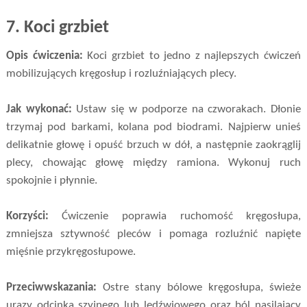
7.
Koci grzbiet
Opis ćwiczenia:
Koci grzbiet to jedno z najlepszych ćwiczeń
mobilizujących kręgosłup i rozluźniających plecy.
Jak wykonać:
Ustaw się w podporze na czworakach. Dłonie
trzymaj pod barkami, kolana pod biodrami. Najpierw unieś
delikatnie głowę i opuść brzuch w dół, a następnie zaokrąglij
plecy, chowając głowę między ramiona. Wykonuj ruch
spokojnie i płynnie.
Korzyści:
Ćwiczenie poprawia ruchomość kręgosłupa,
zmniejsza sztywność pleców i pomaga rozluźnić napięte
mięśnie przykręgosłupowe.
Przeciwwskazania:
Ostre stany bólowe kręgosłupa, świeże
urazy odcinka szyjnego lub lędźwiowego oraz ból nasilający