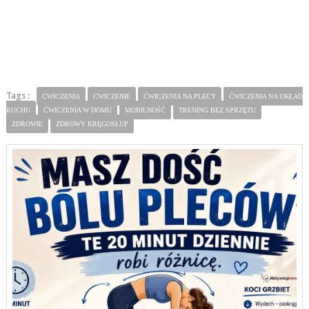
Tags :
CWICZENIA
CWICZENIE
ĆWICZENIA NA PLECY
ĆWICZENIA NA UKŁAD
RUCHU
ĆWICZENIA W DOMU
MOBILNOŚĆ
TRENING BEZ SPRZĘTU
ZDROWIE
ZDROWY KRĘGOSŁUP