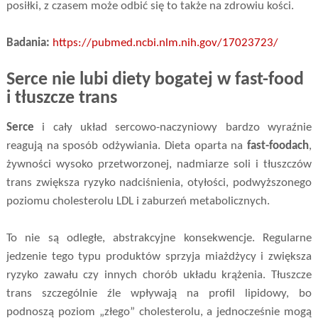
posiłki, z czasem może odbić się to także na zdrowiu kości.
Badania:
https://pubmed.ncbi.nlm.nih.gov/17023723/
Serce nie lubi diety bogatej w fast-food
i tłuszcze trans
Serce
i cały układ sercowo-naczyniowy bardzo wyraźnie
reagują na sposób odżywiania. Dieta oparta na
fast-foodach
,
żywności wysoko przetworzonej, nadmiarze soli i tłuszczów
trans zwiększa ryzyko nadciśnienia, otyłości, podwyższonego
poziomu cholesterolu LDL i zaburzeń metabolicznych.
To nie są odległe, abstrakcyjne konsekwencje. Regularne
jedzenie tego typu produktów sprzyja miażdżycy i zwiększa
ryzyko zawału czy innych chorób układu krążenia. Tłuszcze
trans szczególnie źle wpływają na profil lipidowy, bo
podnoszą poziom „złego” cholesterolu, a jednocześnie mogą