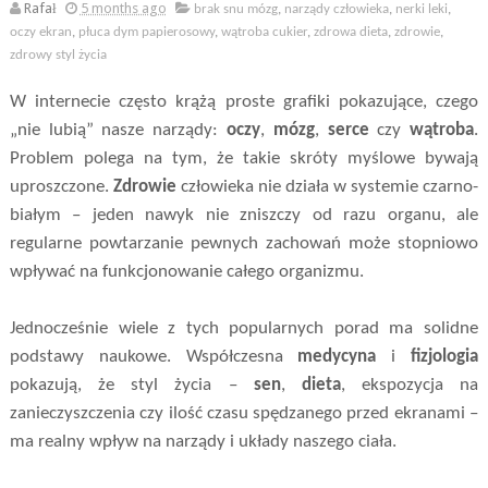
Rafał
5 months ago
brak snu mózg
,
narządy człowieka
,
nerki leki
,
oczy ekran
,
płuca dym papierosowy
,
wątroba cukier
,
zdrowa dieta
,
zdrowie
,
zdrowy styl życia
W internecie często krążą proste grafiki pokazujące, czego
„nie lubią” nasze narządy:
oczy
,
mózg
,
serce
czy
wątroba
.
Problem polega na tym, że takie skróty myślowe bywają
uproszczone.
Zdrowie
człowieka nie działa w systemie czarno-
białym – jeden nawyk nie zniszczy od razu organu, ale
regularne powtarzanie pewnych zachowań może stopniowo
wpływać na funkcjonowanie całego organizmu.
Jednocześnie wiele z tych popularnych porad ma solidne
podstawy naukowe. Współczesna
medycyna
i
fizjologia
pokazują, że styl życia –
sen
,
dieta
, ekspozycja na
zanieczyszczenia czy ilość czasu spędzanego przed ekranami –
ma realny wpływ na narządy i układy naszego ciała.