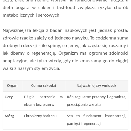
oczu, brak snu realnie wpływa na funkcjonowanie mózgu, a
dieta bogata w cukier i fast-food zwiększa ryzyko chorób
metabolicznych i sercowych.
Najważniejsza lekcja z badań naukowych jest jednak prosta:
zdrowie rzadko zależy od jednego nawyku. To codzienna suma
drobnych decyzji – ile śpimy, co jemy, jak często się ruszamy i
jak dbamy o regenerację. Organizm ma ogromne zdolności
adaptacyjne, ale tylko wtedy, gdy nie zmuszamy go do ciągłej
walki z naszym stylem życia.
Organ
Co mu szkodzi
Najważniejszy wniosek
Oczy
Długie patrzenie w
Rób regularne przerwy i ograniczaj
ekrany bez przerw
przeciążenie wzroku
Mózg
Chroniczny brak snu
Sen to fundament koncentracji,
pamięci i regeneracji