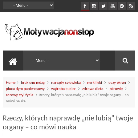
Home
brak snu mózg
narządy człowieka
nerki leki
oczy ekran
płuca dym papierosowy
wątroba cukier
zdrowa dieta
zdrowie
zdrowy styl życia
Rzeczy, których naprawdę „nie lubią” twoje organy – co
mówi nauka
Rzeczy, których naprawdę „nie lubią” twoje
organy – co mówi nauka