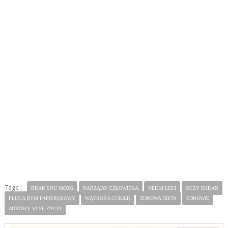
Tags :
BRAK SNU MÓZG
NARZĄDY CZŁOWIEKA
NERKI LEKI
OCZY EKRAN
PŁUCA DYM PAPIEROSOWY
WĄTROBA CUKIER
ZDROWA DIETA
ZDROWIE
ZDROWY STYL ŻYCIA