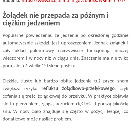
Badania:
https://www.ncbi.nlm.nih.gov/books/NBK541101/
Żołądek nie przepada za późnym i
ciężkim jedzeniem
Popularne powiedzenie, że jedzenie po określonej godzinie
automatycznie szkodzi, jest uproszczeniem. Jednak
żołądek
i
cały układ pokarmowy rzeczywiście funkcjonują inaczej
wieczorem i w nocy niż w ciągu dnia. Znaczenie ma nie tylko
pora, ale też wielkość i skład posiłku.
Ciężkie, tłuste lub bardzo obfite jedzenie tuż przed snem
zwiększa ryzyko
refluksu żołądkowo-przełykowego
, czyli
cofania się treści żołądkowej do przełyku. W praktyce objawia
się to pieczeniem, zgagą, uczuciem ciężkości i gorszą jakością
snu. W nocy ciało znajduje się często w pozycji leżącej, co
dodatkowo może nasilać problem.