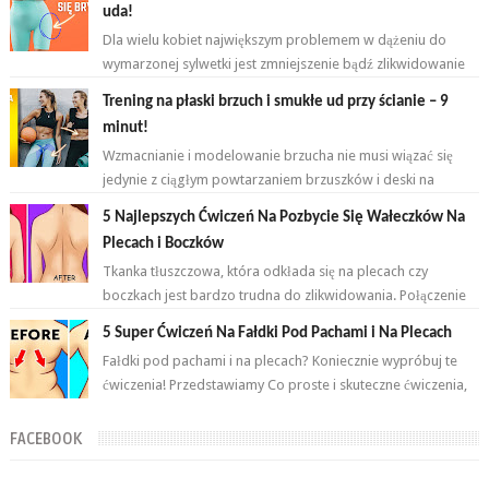
uda!
Dla wielu kobiet największym problemem w dążeniu do
wymarzonej sylwetki jest zmniejszenie bądź zlikwidowanie
tkanki tłuszczowej w okoli...
Trening na płaski brzuch i smukłe ud przy ścianie – 9
minut!
Wzmacnianie i modelowanie brzucha nie musi wiązać się
jedynie z ciągłym powtarzaniem brzuszków i deski na
przemian. Brzuch to nie jeden...
5 Najlepszych Ćwiczeń Na Pozbycie Się Wałeczków Na
Plecach i Boczków
Tkanka tłuszczowa, która odkłada się na plecach czy
boczkach jest bardzo trudna do zlikwidowania. Połączenie
odpowiednich ćwiczeń oraz ...
5 Super Ćwiczeń Na Fałdki Pod Pachami i Na Plecach
Fałdki pod pachami i na plecach? Koniecznie wypróbuj te
ćwiczenia! Przedstawiamy Co proste i skuteczne ćwiczenia,
które wykonasz w domu ...
FACEBOOK