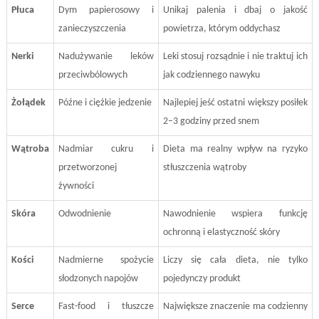
Płuca
Dym papierosowy i
Unikaj palenia i dbaj o jakość
zanieczyszczenia
powietrza, którym oddychasz
Nerki
Nadużywanie leków
Leki stosuj rozsądnie i nie traktuj ich
przeciwbólowych
jak codziennego nawyku
Żołądek
Późne i ciężkie jedzenie
Najlepiej jeść ostatni większy posiłek
2–3 godziny przed snem
Wątroba
Nadmiar cukru i
Dieta ma realny wpływ na ryzyko
przetworzonej
stłuszczenia wątroby
żywności
Skóra
Odwodnienie
Nawodnienie wspiera funkcję
ochronną i elastyczność skóry
Kości
Nadmierne spożycie
Liczy się cała dieta, nie tylko
słodzonych napojów
pojedynczy produkt
Serce
Fast-food i tłuszcze
Największe znaczenie ma codzienny