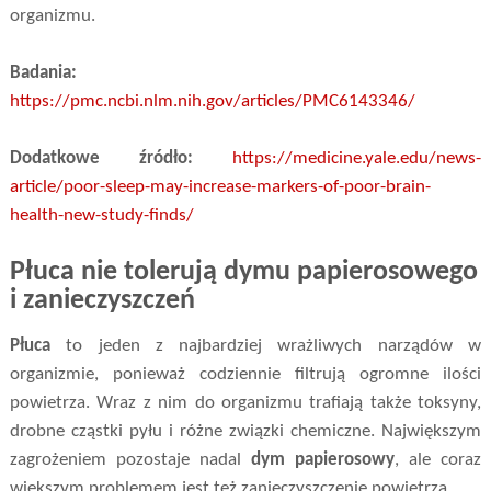
organizmu.
Badania:
https://pmc.ncbi.nlm.nih.gov/articles/PMC6143346/
Dodatkowe źródło:
https://medicine.yale.edu/news-
article/poor-sleep-may-increase-markers-of-poor-brain-
health-new-study-finds/
Płuca nie tolerują dymu papierosowego
i zanieczyszczeń
Płuca
to jeden z najbardziej wrażliwych narządów w
organizmie, ponieważ codziennie filtrują ogromne ilości
powietrza. Wraz z nim do organizmu trafiają także toksyny,
drobne cząstki pyłu i różne związki chemiczne. Największym
zagrożeniem pozostaje nadal
dym papierosowy
, ale coraz
większym problemem jest też zanieczyszczenie powietrza.