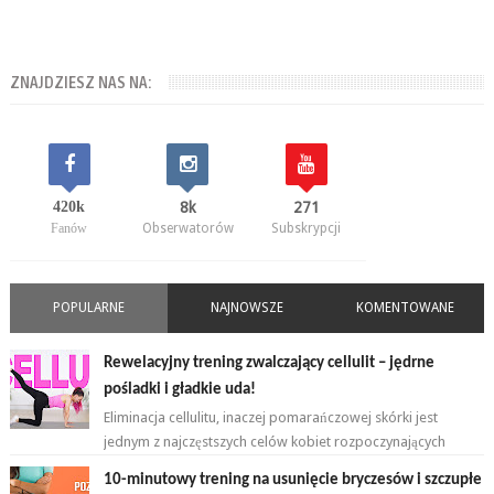
ZNAJDZIESZ NAS NA:
420k
8k
271
Fanów
Obserwatorów
Subskrypcji
POPULARNE
NAJNOWSZE
KOMENTOWANE
Rewelacyjny trening zwalczający cellulit – jędrne
pośladki i gładkie uda!
Eliminacja cellulitu, inaczej pomarańczowej skórki jest
jednym z najczęstszych celów kobiet rozpoczynających
przygodę z ćwiczeniami. ...
10-minutowy trening na usunięcie bryczesów i szczupłe