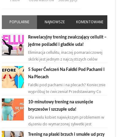
Fanów
Obserwatorów
Subskrypcji
POPULARNE
NAJNOWSZE
KOMENTOWANE
Rewelacyjny trening zwalczający cellulit –
jędrne pośladki i gładkie uda!
Eliminacja cellulitu, inaczej pomarańczowej
skórki jest jednym z najczęstszych celów
kobiet rozpoczynających przygodę z
5 Super Ćwiczeń Na Fałdki Pod Pachami i
ćwiczeniami. ...
Na Plecach
Fałdki pod pachami i na plecach? Koniecznie
wypróbuj te ćwiczenia! Przedstawiamy Co
proste i skuteczne ćwiczenia, które wykonasz
10-minutowy trening na usunięcie
w domu ...
bryczesów i szczupłe uda!
Dla wielu kobiet największym problemem w
dążeniu do wymarzonej sylwetki jest
zmniejszenie bądź zlikwidowanie tkanki
Trening na płaski brzuch i smukłe ud przy