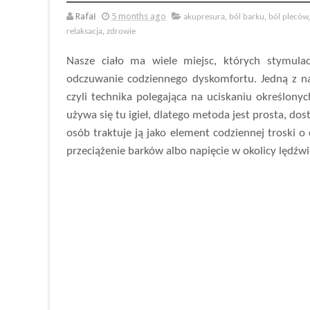
Rafał
5 months ago
akupresura
,
ból barku
,
ból pleców
relaksacja
,
zdrowie
Nasze ciało ma wiele miejsc, których stymu
odczuwanie codziennego dyskomfortu. Jedną z na
czyli technika polegająca na uciskaniu określon
używa się tu igieł, dlatego metoda jest prosta, d
osób traktuje ją jako element codziennej troski o 
przeciążenie barków albo napięcie w okolicy lędźw