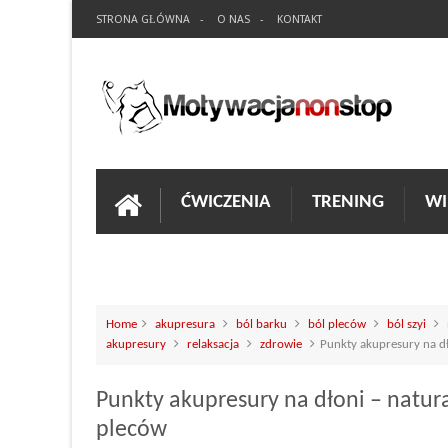
STRONA GŁÓWNA
O NAS
KONTAKT
ĆWICZENIA
TRENING
WI
Home
akupresura
ból barku
ból pleców
ból szyi
akupresury
relaksacja
zdrowie
Punkty akupresury na dł
Punkty akupresury na dłoni – natura
pleców