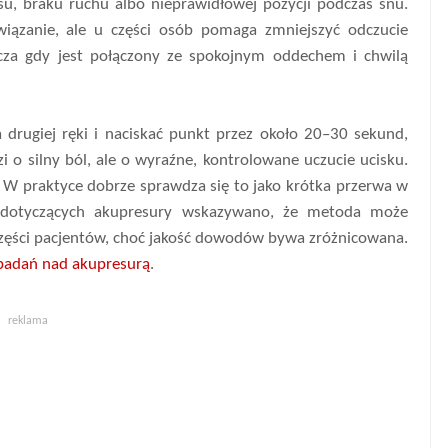
su, braku ruchu albo nieprawidłowej pozycji podczas snu.
wiązanie, ale u części osób pomaga zmniejszyć odczucie
szcza gdy jest połączony ze spokojnym oddechem i chwilą
a drugiej ręki i naciskać punkt przez około 20–30 sekund,
 o silny ból, ale o wyraźne, kontrolowane uczucie ucisku.
 W praktyce dobrze sprawdza się to jako krótka przerwa w
 dotyczących akupresury wskazywano, że metoda może
części pacjentów, choć jakość dowodów bywa zróżnicowana.
 badań nad akupresurą
.
reklama