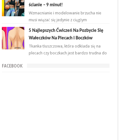
tłuszczowej w okoli...
ścianie – 9 minut!
Wzmacnianie i modelowanie brzucha nie
musi wiązać się jedynie z ciągłym
powtarzaniem brzuszków i deski na
5 Najlepszych Ćwiczeń Na Pozbycie Się
przemian. Brzuch to nie jeden...
Wałeczków Na Plecach i Boczków
Tkanka tłuszczowa, która odkłada się na
plecach czy boczkach jest bardzo trudna do
zlikwidowania. Połączenie odpowiednich
FACEBOOK
ćwiczeń oraz ...