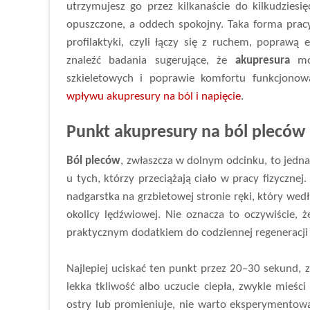
utrzymujesz go przez kilkanaście do kilkudziesi
opuszczone, a oddech spokojny. Taka forma prac
profilaktyki, czyli łączy się z ruchem, poprawą
znaleźć badania sugerujące, że
akupresura
moż
szkieletowych i poprawie komfortu funkcjonowa
wpływu akupresury na ból i napięcie
.
Punkt akupresury na ból pleców
Ból pleców
, zwłaszcza w dolnym odcinku, to jedna
u tych, którzy przeciążają ciało w pracy fizycznej
nadgarstka na grzbietowej stronie ręki, który we
okolicy lędźwiowej. Nie oznacza to oczywiście,
praktycznym dodatkiem do codziennej regeneracji 
Najlepiej uciskać ten punkt przez 20–30 sekund, z
lekka tkliwość albo uczucie ciepła, zwykle mieści 
ostry lub promieniuje, nie warto eksperymentować