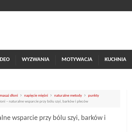
DEO
WYZWANIA
MOTYWACJA
KUCHNIA
masaż dłoni
napięcie mięśni
naturalne metody
punkty
oni – naturalne wsparcie przy bólu szyi, barków i pleców
lne wsparcie przy bólu szyi, barków i