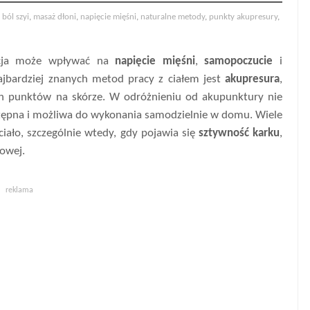
,
ból szyi
,
masaż dłoni
,
napięcie mięśni
,
naturalne metody
,
punkty akupresury
,
lacja może wpływać na
napięcie mięśni
,
samopoczucie
i
jbardziej znanych metod pracy z ciałem jest
akupresura
,
ych punktów na skórze. W odróżnieniu od akupunktury nie
ostępna i możliwa do wykonania samodzielnie w domu. Wiele
ciało, szczególnie wtedy, gdy pojawia się
sztywność karku
,
iowej.
reklama