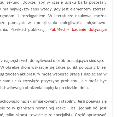
ęciu sekund. Dobrze, aby w czasie ucisku barki pozostały
y ma największy sens wtedy, gdy jest elementem szerszej
 ergonomii i rozciąganiem. W literaturze naukowej można
e pomagać w zmniejszaniu dolegliwości mięśniowo-
nia. Przykład publikacji:
PubMed – badanie dotyczące
 z najczęstszych dolegliwości u osób pracujących siedząco i
. W obrębie dłoni wskazuje się także punkt położony bliżej
dług założeń akupresury może wspierać pracę z napięciem w
 że sam ucisk rozwiąże przyczynę problemu, ale może być
i chwilowego obniżenia napięcia po ciężkim dniu.
achowując nacisk umiarkowany i stabilny. Jeśli pojawia się
się to w granicach normalnej reakcji. Jeśli jednak ból jest
, tylko skonsultować się ze specjalistą. Część opracowań