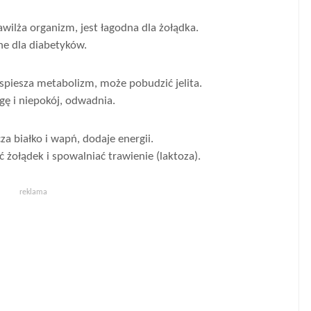
wilża organizm, jest łagodna dla żołądka.
e dla diabetyków.
piesza metabolizm, może pobudzić jelita.
ę i niepokój, odwadnia.
a białko i wapń, dodaje energii.
ołądek i spowalniać trawienie (laktoza).
reklama