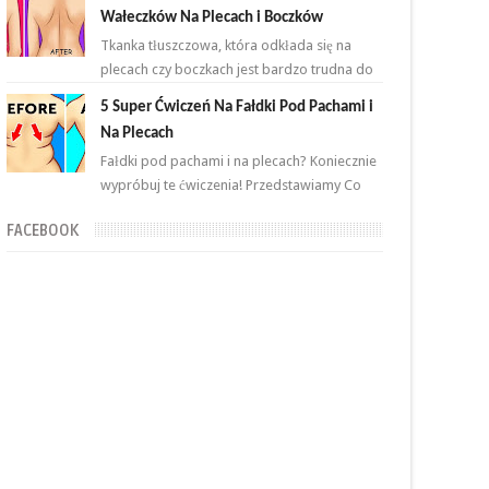
przemian. Brzuch to nie jeden...
Wałeczków Na Plecach i Boczków
Tkanka tłuszczowa, która odkłada się na
plecach czy boczkach jest bardzo trudna do
zlikwidowania. Połączenie odpowiednich
5 Super Ćwiczeń Na Fałdki Pod Pachami i
ćwiczeń oraz ...
Na Plecach
Fałdki pod pachami i na plecach? Koniecznie
wypróbuj te ćwiczenia! Przedstawiamy Co
proste i skuteczne ćwiczenia, które wykonasz
FACEBOOK
w domu ...