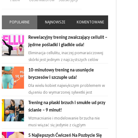
Fanów
Obserwatorów
Subskrypcji
POPULARNE
NAJNOWSZE
KOMENTOWANE
Rewelacyjny trening zwalczający cellulit –
jędrne pośladki i gładkie uda!
Eliminacja cellulitu, inaczej pomarańczowej
skórki jest jednym z najczęstszych celów
kobiet rozpoczynających przygodę z
10-minutowy trening na usunięcie
ćwiczeniami. ...
bryczesów i szczupłe uda!
Dla wielu kobiet największym problemem w
dążeniu do wymarzonej sylwetki jest
zmniejszenie bądź zlikwidowanie tkanki
Trening na płaski brzuch i smukłe ud przy
tłuszczowej w okoli...
ścianie – 9 minut!
Wzmacnianie i modelowanie brzucha nie
musi wiązać się jedynie z ciągłym
powtarzaniem brzuszków i deski na
5 Najlepszych Ćwiczeń Na Pozbycie Się