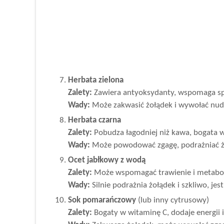
Herbata zielona
Zalety:
Zawiera antyoksydanty, wspomaga spal
Wady:
Może zakwasić żołądek i wywołać nud
Herbata czarna
Zalety:
Pobudza łagodniej niż kawa, bogata 
Wady:
Może powodować zgagę, podrażniać żo
Ocet jabłkowy z wodą
Zalety:
Może wspomagać trawienie i metaboli
Wady:
Silnie podrażnia żołądek i szkliwo, jes
Sok pomarańczowy
(lub inny cytrusowy)
Zalety:
Bogaty w witaminę C, dodaje energii