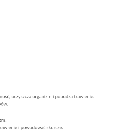
ość, oczyszcza organizm i pobudza trawienie.
bów.
zm.
rawienie i powodować skurcze.