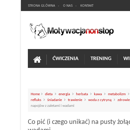
STRONA GŁÓWNA
O NAS
KONTAKT
ĆWICZENIA
TRENING
WI
Home
dieta
energia
herbata
kawa
metabolizm
refluks
śniadanie
trawienie
woda z cytryną
zdrowie
napojów z zaletami i wadami
Co pić (i czego unikać) na pusty żo