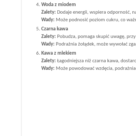
Woda z miodem
Zalety:
Dodaje energii, wspiera odporność, na
Wady:
Może podnosić poziom cukru, co ważn
Czarna kawa
Zalety:
Pobudza, pomaga skupić uwagę, przys
Wady:
Podrażnia żołądek, może wywołać zgag
Kawa z mlekiem
Zalety:
Łagodniejsza niż czarna kawa, dostarcz
Wady:
Może powodować wzdęcia, podrażniać ż