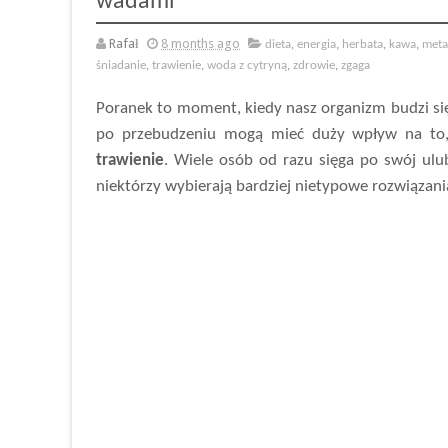
wadami
Rafał
8 months ago
dieta
,
energia
,
herbata
,
kawa
,
meta
śniadanie
,
trawienie
,
woda z cytryną
,
zdrowie
,
zgaga
Poranek to moment, kiedy nasz organizm budzi się 
po przebudzeniu mogą mieć duży wpływ na to,
trawienie
. Wiele osób od razu sięga po swój ul
niektórzy wybierają bardziej nietypowe rozwiązani