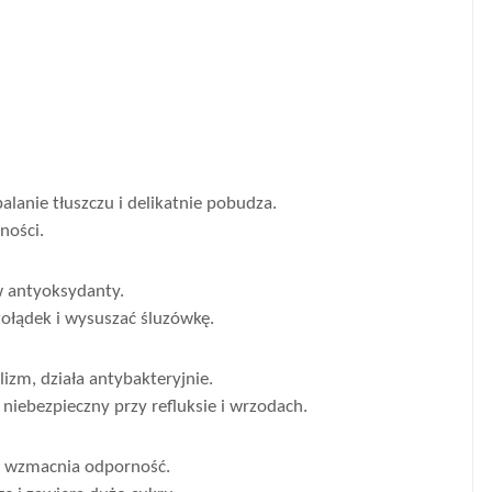
anie tłuszczu i delikatnie pobudza.
ności.
w antyoksydanty.
łądek i wysuszać śluzówkę.
zm, działa antybakteryjnie.
t niebezpieczny przy refluksie i wrzodach.
 i wzmacnia odporność.