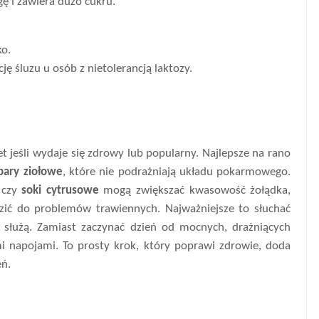
 i zawiera dużo cukru.
ko.
 śluzu u osób z nietolerancją laktozy.
et jeśli wydaje się zdrowy lub popularny. Najlepsze na rano
pary ziołowe
, które nie podrażniają układu pokarmowego.
czy
soki cytrusowe
mogą zwiększać kwasowość żołądka,
ić do problemów trawiennych. Najważniejsze to słuchać
 służą. Zamiast zaczynać dzień od mocnych, drażniących
mi napojami. To prosty krok, który poprawi zdrowie, doda
eń.