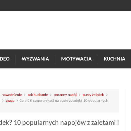
DEO
WYZWANIA
MOTYWACJA
KUCHNIA
nawodnienie
odchudzanie
poranny napój
pusty żołądek
zgaga
Co pić (i czego unikać) na pusty żołądek? 10 popularnych
łądek? 10 popularnych napojów z zaletami i