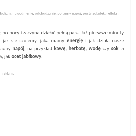
bolizm
,
nawodnienie
,
odchudzanie
,
poranny napój
,
pusty żołądek
,
refluks
,
po nocy i zaczyna działać pełną parą. Już pierwsze minuty
 jak się czujemy, jaką mamy
energię
i jak działa nasze
ubiony
napój
, na przykład
kawę
,
herbatę
,
wodę
czy
sok
, a
a, jak
ocet jabłkowy
.
reklama