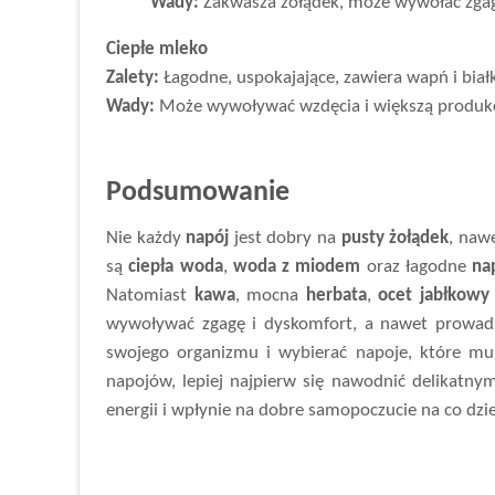
Wady:
Zakwasza żołądek, może wywołać zgagę
Ciepłe mleko
Zalety:
Łagodne, uspokajające, zawiera wapń i biał
Wady:
Może wywoływać wzdęcia i większą produkcję
Podsumowanie
Nie każdy
napój
jest dobry na
pusty żołądek
, naw
są
ciepła woda
,
woda z miodem
oraz łagodne
na
Natomiast
kawa
, mocna
herbata
,
ocet jabłkowy
wywoływać zgagę i dyskomfort, a nawet prowadz
swojego organizmu i wybierać napoje, które mu
napojów, lepiej najpierw się nawodnić delikatny
energii i wpłynie na dobre samopoczucie na co dzi