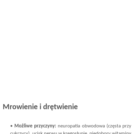
Mrowienie i drętwienie
•
Możliwe przyczyny:
neuropatia obwodowa (częsta przy
cukrzycy), ucisk nerwu w kręgosłupie, niedobory witaminy