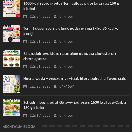
1600 kcal i zero głodu? Ten jadłospis dostarcza aż 150 g
białka!
CZE 24, 2026
Unknown
Ten fit deser syci na długie godziny i ma tylko 86 kcal w
porcji!
CZE 21, 2026
Unknown
25 produktów, które naturalnie obniżają cholesterol i
chronią serce
CZE 21, 2026
Unknown
Nocna woda – wieczorny rytuał, który pokocha Twoje ciało
CZE 20, 2026
Unknown
Schudnij bez głodu! Gotowy jadłospis 1600 kcal Low Carb z
150 g białka
CZE 17, 2026
Unknown
ARCHIWUM BLOGA