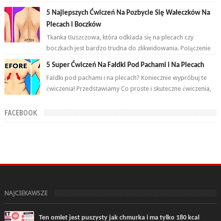
przemian. Brzuch to nie jeden...
5 Najlepszych Ćwiczeń Na Pozbycie Się Wałeczków Na
Plecach i Boczków
Tkanka tłuszczowa, która odkłada się na plecach czy
boczkach jest bardzo trudna do zlikwidowania. Połączenie
odpowiednich ćwiczeń oraz ...
5 Super Ćwiczeń Na Fałdki Pod Pachami i Na Plecach
Fałdki pod pachami i na plecach? Koniecznie wypróbuj te
ćwiczenia! Przedstawiamy Co proste i skuteczne ćwiczenia,
które wykonasz w domu ...
FACEBOOK
NAJCIEKAWSZE
Ten omlet jest puszysty jak chmurka i ma tylko 180 kcal