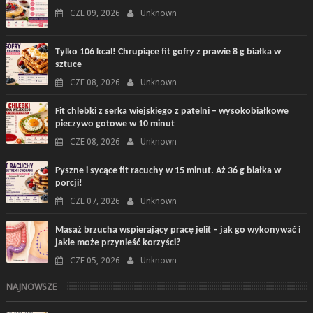
CZE 09, 2026
Unknown
Tylko 106 kcal! Chrupiące fit gofry z prawie 8 g białka w
sztuce
CZE 08, 2026
Unknown
Fit chlebki z serka wiejskiego z patelni – wysokobiałkowe
pieczywo gotowe w 10 minut
CZE 08, 2026
Unknown
Pyszne i sycące fit racuchy w 15 minut. Aż 36 g białka w
porcji!
CZE 07, 2026
Unknown
Masaż brzucha wspierający pracę jelit – jak go wykonywać i
jakie może przynieść korzyści?
CZE 05, 2026
Unknown
NAJNOWSZE