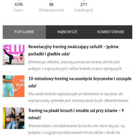
420k
8k
271
Fanów
Obserwatorów
Subskrypcji
POPULARNE
NAJNOWSZE
KOMENTOWANE
Rewelacyjny trening zwalczający cellulit – jędrne
pośladki i gładkie uda!
Eliminacja cellulitu, inaczej pomarańczowej skórki jest
jednym z najczęstszych celów kobiet rozpoczynających
przygodę z ćwiczeniami. ...
10-minutowy trening na usunięcie bryczesów i szczupłe
uda!
Dla wielu kobiet największym problemem w dążeniu do
wymarzonej sylwetki jest zmniejszenie bądź zlikwidowanie
tkanki tłuszczowej w okoli...
Trening na płaski brzuch i smukłe ud przy ścianie – 9
minut!
Wzmacnianie i modelowanie brzucha nie musi wiązać się
jedynie z ciągłym powtarzaniem brzuszków i deski na