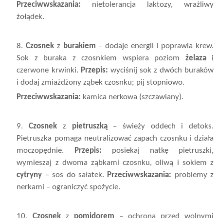
Przeciwwskazania:
nietolerancja laktozy, wrażliwy
żołądek.
8.
Czosnek
z
burakiem
– dodaje energii i poprawia krew.
Sok z buraka z czosnkiem wspiera poziom
żelaza
i
czerwone krwinki.
Przepis:
wyciśnij sok z dwóch buraków
i dodaj zmiażdżony ząbek czosnku; pij stopniowo.
Przeciwwskazania:
kamica nerkowa (szczawiany).
9.
Czosnek
z
pietruszką
– świeży oddech i detoks.
Pietruszka pomaga neutralizować zapach czosnku i działa
moczopędnie.
Przepis:
posiekaj natkę pietruszki,
wymieszaj z dwoma ząbkami czosnku, oliwą i sokiem z
cytryny
– sos do sałatek.
Przeciwwskazania:
problemy z
nerkami – ograniczyć spożycie.
10.
Czosnek
z
pomidorem
– ochrona przed wolnymi