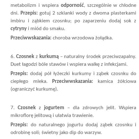
metabolizm i wspiera
odporność
, szczególnie w chłodne
dni.
Przepis:
gotuj 2 szklanki wody z dwoma plasterkami
imbiru i ząbkiem czosnku; po zaparzeniu dodaj sok z
cytryny
i miód do smaku.
Przeciwwskazania:
choroba wrzodowa żołądka.
6.
Czosnek
z
kurkumą
– naturalny środek przeciwzapalny.
Duet łagodzi bóle stawów i wspiera walkę z infekcjami.
Przepis:
dodaj pół łyżeczki kurkumy i ząbek czosnku do
ciepłego mleka.
Przeciwwskazania:
kamica żółciowa
(ograniczyć kurkumę).
7.
Czosnek
z
jogurtem
– dla zdrowych jelit. Wspiera
mikroflorę jelitową i ułatwia trawienie.
Przepis:
do naturalnego jogurtu dodaj ząbek czosnku i
odrobinę soli; świetny jako dip do warzyw.