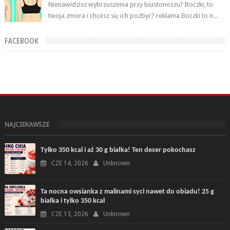
Nienawidzisz wybrzuszenia przy biustonoszu? Boczki, to
twoja zmora i chcesz się ich pozbyć? reklama Boczki to n...
FACEBOOK
NAJCIEKAWSZE
Tylko 350 kcal i aż 30 g białka! Ten deser pokochasz
CZE 14, 2026
Unknown
Ta nocna owsianka z malinami syci nawet do obiadu! 25 g
białka i tylko 350 kcal
CZE 13, 2026
Unknown