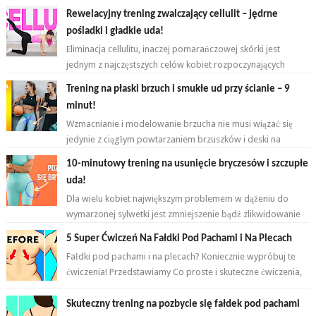
Rewelacyjny trening zwalczający cellulit – jędrne
pośladki i gładkie uda!
Eliminacja cellulitu, inaczej pomarańczowej skórki jest
jednym z najczęstszych celów kobiet rozpoczynających
przygodę z ćwiczeniami. ...
Trening na płaski brzuch i smukłe ud przy ścianie – 9
minut!
Wzmacnianie i modelowanie brzucha nie musi wiązać się
jedynie z ciągłym powtarzaniem brzuszków i deski na
przemian. Brzuch to nie jeden...
10-minutowy trening na usunięcie bryczesów i szczupłe
uda!
Dla wielu kobiet największym problemem w dążeniu do
wymarzonej sylwetki jest zmniejszenie bądź zlikwidowanie
tkanki tłuszczowej w okoli...
5 Super Ćwiczeń Na Fałdki Pod Pachami i Na Plecach
Fałdki pod pachami i na plecach? Koniecznie wypróbuj te
ćwiczenia! Przedstawiamy Co proste i skuteczne ćwiczenia,
które wykonasz w domu ...
Skuteczny trening na pozbycie się fałdek pod pachami