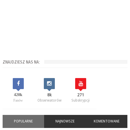
ZNAJDZIESZ NAS NA:
420k
8k
271
Fanów
Obserwatorów
Subskrypcji
POPULARNE
NAJNOWSZE
KOMENTOWANE