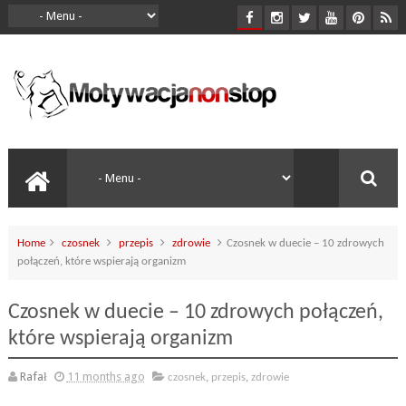
Home
czosnek
przepis
zdrowie
Czosnek w duecie – 10 zdrowych
połączeń, które wspierają organizm
Czosnek w duecie – 10 zdrowych połączeń,
które wspierają organizm
Rafał
11 months ago
czosnek
,
przepis
,
zdrowie