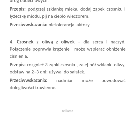
dróg oddechowych.
Przepis:
podgrzej szklankę mleka, dodaj ząbek czosnku i
łyżeczkę miodu, pij na ciepło wieczorem.
Przeciwwskazania:
nietolerancja laktozy.
4.
Czosnek
z
oliwą z oliwek
– dla serca i naczyń.
Połączenie poprawia krążenie i może wspierać obniżenie
ciśnienia.
Przepis:
rozgnieć 3 ząbki czosnku, zalej pół szklanki oliwy,
odstaw na 2–3 dni; używaj do sałatek.
Przeciwwskazania:
nadmiar może powodować
dolegliwości trawienne.
reklama