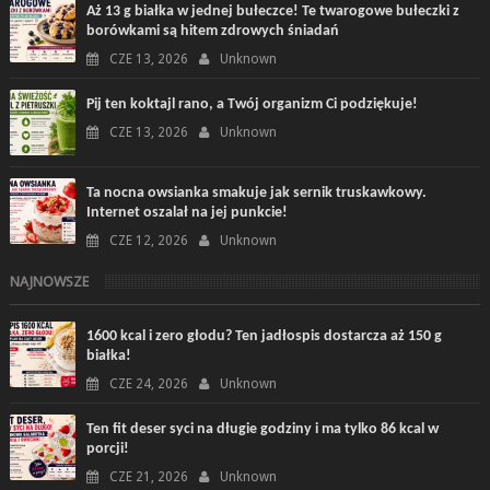
Aż 13 g białka w jednej bułeczce! Te twarogowe bułeczki z
borówkami są hitem zdrowych śniadań
CZE 13, 2026
Unknown
Pij ten koktajl rano, a Twój organizm Ci podziękuje!
CZE 13, 2026
Unknown
Ta nocna owsianka smakuje jak sernik truskawkowy.
Internet oszalał na jej punkcie!
CZE 12, 2026
Unknown
NAJNOWSZE
1600 kcal i zero głodu? Ten jadłospis dostarcza aż 150 g
białka!
CZE 24, 2026
Unknown
Ten fit deser syci na długie godziny i ma tylko 86 kcal w
porcji!
CZE 21, 2026
Unknown