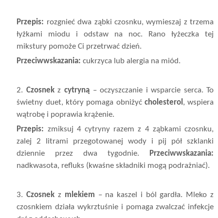
Przepis:
rozgnieć dwa ząbki czosnku, wymieszaj z trzema
łyżkami miodu i odstaw na noc. Rano łyżeczka tej
mikstury pomoże Ci przetrwać dzień.
Przeciwwskazania:
cukrzyca lub alergia na miód.
2.
Czosnek
z
cytryną
– oczyszczanie i wsparcie serca. To
świetny duet, który pomaga obniżyć
cholesterol
, wspiera
wątrobę i poprawia krążenie.
Przepis:
zmiksuj 4 cytryny razem z 4 ząbkami czosnku,
zalej 2 litrami przegotowanej wody i pij pół szklanki
dziennie przez dwa tygodnie.
Przeciwwskazania:
nadkwasota, refluks (kwaśne składniki mogą podrażniać).
3.
Czosnek
z
mlekiem
– na kaszel i ból gardła. Mleko z
czosnkiem działa wykrztuśnie i pomaga zwalczać infekcje