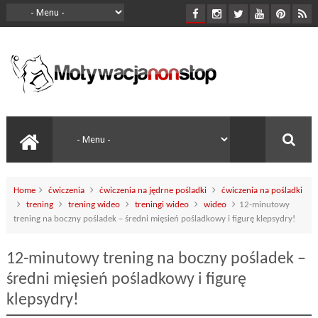
Home
ćwiczenia
ćwiczenia na jędrne pośladki
ćwiczenia na pośladki
trening
trening wideo
treningi wideo
wideo
12-minutowy
trening na boczny pośladek – średni mięsień pośladkowy i figurę klepsydry!
12-minutowy trening na boczny pośladek –
średni mięsień pośladkowy i figurę
klepsydry!