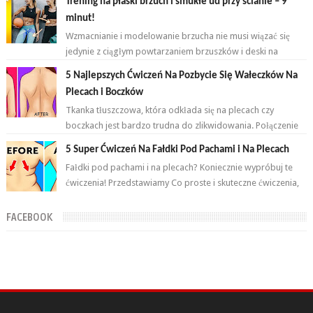
Trening na płaski brzuch i smukłe ud przy ścianie – 9
minut!
Wzmacnianie i modelowanie brzucha nie musi wiązać się
jedynie z ciągłym powtarzaniem brzuszków i deski na
przemian. Brzuch to nie jeden...
5 Najlepszych Ćwiczeń Na Pozbycie Się Wałeczków Na
Plecach i Boczków
Tkanka tłuszczowa, która odkłada się na plecach czy
boczkach jest bardzo trudna do zlikwidowania. Połączenie
odpowiednich ćwiczeń oraz ...
5 Super Ćwiczeń Na Fałdki Pod Pachami i Na Plecach
Fałdki pod pachami i na plecach? Koniecznie wypróbuj te
ćwiczenia! Przedstawiamy Co proste i skuteczne ćwiczenia,
które wykonasz w domu ...
FACEBOOK