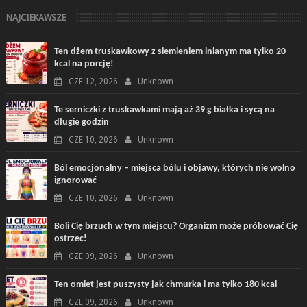
NAJCIEKAWSZE
Ten dżem truskawkowy z siemieniem lnianym ma tylko 20
kcal na porcję!
CZE 12, 2026
Unknown
Te serniczki z truskawkami mają aż 39 g białka i sycą na
długie godzin
CZE 10, 2026
Unknown
Ból emocjonalny – miejsca bólu i objawy, których nie wolno
ignorować
CZE 10, 2026
Unknown
Boli Cię brzuch w tym miejscu? Organizm może próbować Cię
ostrzec!
CZE 09, 2026
Unknown
Ten omlet jest puszysty jak chmurka i ma tylko 180 kcal
CZE 09, 2026
Unknown