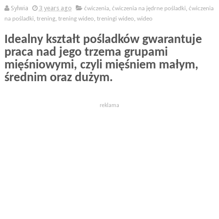
Sylwia
3 years ago
ćwiczenia
,
ćwiczenia na jędrne pośladki
,
ćwiczenia
na pośladki
,
trening
,
trening wideo
,
treningi wideo
,
wideo
Idealny kształt pośladków gwarantuje
praca nad jego trzema grupami
mięśniowymi, czyli mięśniem małym,
średnim oraz dużym.
reklama