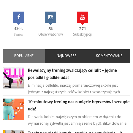
420k
8k
271
Fanów
Obserwatorów
Subskrypcji
POPULARNE
NAJNOWSZE
KOMENTOWANE
Rewelacyjny trening zwalczający cellulit – jędrne
pośladki i gładkie uda!
Eliminacja cellulitu, inaczej pomarańczowej skórki jest
jednym z najczęstszych celów kobiet rozpoczynających
przygodę z ćwiczeniami. ...
10-minutowy trening na usunięcie bryczesów i szczupłe
uda!
Dla wielu kobiet największym problemem w dążeniu do
wymarzonej sylwetki jest zmniejszenie bądź zlikwidowanie
tkanki tłuszczowej w okoli...