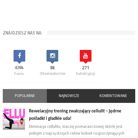
ZNAJDZIESZ NAS NA:
420k
8k
271
Fanów
Obserwatorów
Subskrypcji
POPULARNE
NAJNOWSZE
KOMENTOWANE
Rewelacyjny trening zwalczający cellulit – jędrne
pośladki i gładkie uda!
Eliminacja cellulitu, inaczej pomarańczowej skórki jest
jednym z najczęstszych celów kobiet rozpoczynających