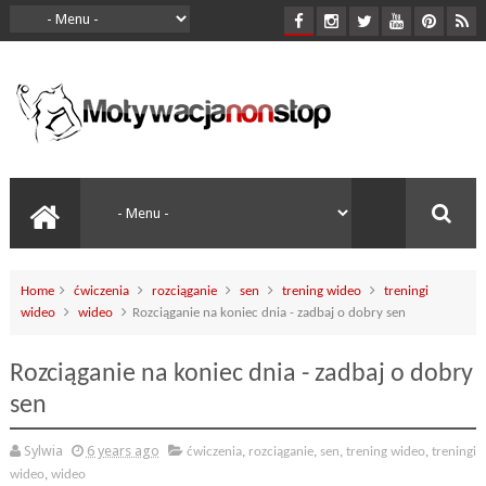
Home
ćwiczenia
rozciąganie
sen
trening wideo
treningi
wideo
wideo
Rozciąganie na koniec dnia - zadbaj o dobry sen
Rozciąganie na koniec dnia - zadbaj o dobry
sen
Sylwia
6 years ago
ćwiczenia
,
rozciąganie
,
sen
,
trening wideo
,
treningi
wideo
,
wideo