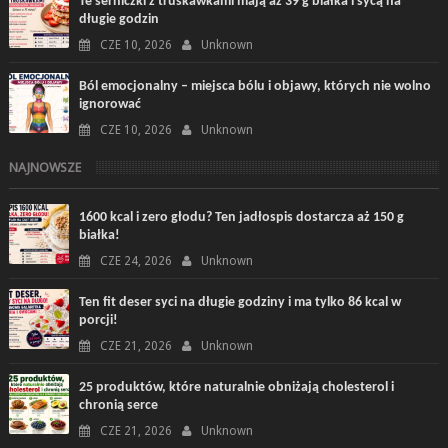
Te serniczki z truskawkami mają aż 39 g białka i sycą na
długie godzin
CZE 10, 2026
Unknown
Ból emocjonalny – miejsca bólu i objawy, których nie wolno
ignorować
CZE 10, 2026
Unknown
NAJNOWSZE
1600 kcal i zero głodu? Ten jadłospis dostarcza aż 150 g
białka!
CZE 24, 2026
Unknown
Ten fit deser syci na długie godziny i ma tylko 86 kcal w
porcji!
CZE 21, 2026
Unknown
25 produktów, które naturalnie obniżają cholesterol i
chronią serce
CZE 21, 2026
Unknown