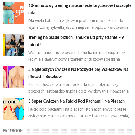
przygodę z ćwiczeniami. ...
10-minutowy trening na usunięcie bryczesów i szczupłe
uda!
Dla wielu kobiet największym problemem w dążeniu do
wymarzonej sylwetki jest zmniejszenie bądź zlikwidowanie
tkanki tłuszczowej w okoli...
Trening na płaski brzuch i smukłe ud przy ścianie – 9
minut!
Wzmacnianie i modelowanie brzucha nie musi wiązać się
jedynie z ciągłym powtarzaniem brzuszków i deski na
przemian. Brzuch to nie jeden...
5 Najlepszych Ćwiczeń Na Pozbycie Się Wałeczków Na
Plecach i Boczków
Tkanka tłuszczowa, która odkłada się na plecach czy
boczkach jest bardzo trudna do zlikwidowania. Połączenie
odpowiednich ćwiczeń oraz ...
5 Super Ćwiczeń Na Fałdki Pod Pachami i Na Plecach
Fałdki pod pachami i na plecach? Koniecznie wypróbuj te
ćwiczenia! Przedstawiamy Co proste i skuteczne ćwiczenia,
które wykonasz w domu ...
FACEBOOK