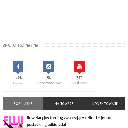
ZNAJDZIESZ NAS NA:
420k
8k
271
Fanów
Obserwatorów
Subskrypcji
POPULARNE
NAJNOWSZE
KOMENTOWANE
Rewelacyjny trening zwalczający cellulit – jędrne
pośladki i gładkie uda!