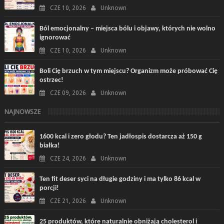
CZE 10, 2026
Unknown
Ból emocjonalny – miejsca bólu i objawy, których nie wolno
ignorować
CZE 10, 2026
Unknown
Boli Cię brzuch w tym miejscu? Organizm może próbować Cię
ostrzec!
CZE 09, 2026
Unknown
NAJNOWSZE
1600 kcal i zero głodu? Ten jadłospis dostarcza aż 150 g
białka!
CZE 24, 2026
Unknown
Ten fit deser syci na długie godziny i ma tylko 86 kcal w
porcji!
CZE 21, 2026
Unknown
25 produktów, które naturalnie obniżają cholesterol i