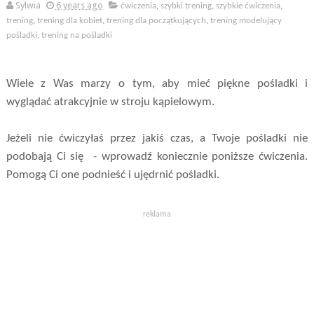
Sylwia
6 years ago
ćwiczenia
,
szybki trening
,
szybkie ćwiczenia
,
trening
,
trening dla kobiet
,
trening dla początkujących
,
trening modelujący
pośladki
,
trening na pośladki
Wiele z Was marzy o tym, aby mieć piękne pośladki i
wyglądać atrakcyjnie w stroju kąpielowym.
Jeżeli nie ćwiczyłaś przez jakiś czas, a Twoje pośladki nie
podobają Ci się - wprowadź koniecznie poniższe ćwiczenia.
Pomogą Ci one podnieść i ujędrnić pośladki.
reklama