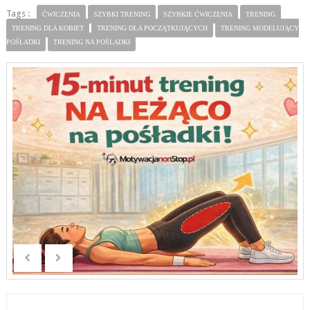
Tags :
ĆWICZENIA
SZYBKI TRENING
SZYBKIE ĆWICZENIA
TRENING
TRENING DLA KOBIET
TRENING DLA POCZĄTKUJĄCYCH
TRENING MODELUJĄCY
POŚLADKI
TRENING NA POŚLADKI