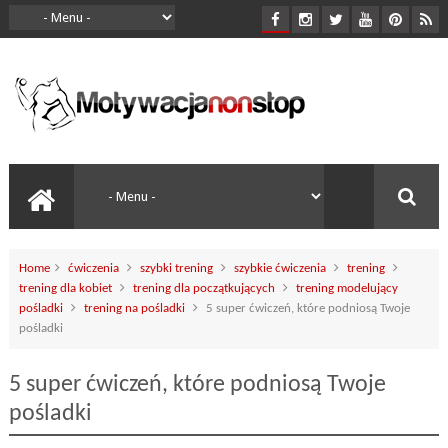
Home
ćwiczenia
szybki trening
szybkie ćwiczenia
trening
trening dla kobiet
trening dla początkujących
trening modelujący
pośladki
trening na pośladki
5 super ćwiczeń, które podniosą Twoje
pośladki
5 super ćwiczeń, które podniosą Twoje
pośladki