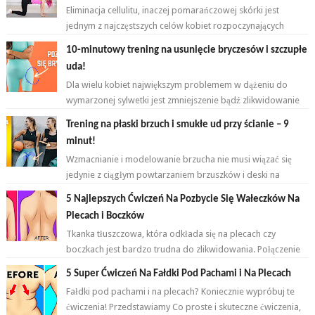
Eliminacja cellulitu, inaczej pomarańczowej skórki jest
jednym z najczęstszych celów kobiet rozpoczynających
przygodę z ćwiczeniami. ...
10-minutowy trening na usunięcie bryczesów i szczupłe
uda!
Dla wielu kobiet największym problemem w dążeniu do
wymarzonej sylwetki jest zmniejszenie bądź zlikwidowanie
tkanki tłuszczowej w okoli...
Trening na płaski brzuch i smukłe ud przy ścianie – 9
minut!
Wzmacnianie i modelowanie brzucha nie musi wiązać się
jedynie z ciągłym powtarzaniem brzuszków i deski na
przemian. Brzuch to nie jeden...
5 Najlepszych Ćwiczeń Na Pozbycie Się Wałeczków Na
Plecach i Boczków
Tkanka tłuszczowa, która odkłada się na plecach czy
boczkach jest bardzo trudna do zlikwidowania. Połączenie
odpowiednich ćwiczeń oraz ...
5 Super Ćwiczeń Na Fałdki Pod Pachami i Na Plecach
Fałdki pod pachami i na plecach? Koniecznie wypróbuj te
ćwiczenia! Przedstawiamy Co proste i skuteczne ćwiczenia,