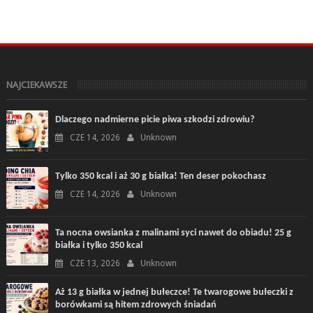
NAJCIEKAWSZE
Dlaczego nadmierne picie piwa szkodzi zdrowiu?
CZE 14, 2026
Unknown
Tylko 350 kcal i aż 30 g białka! Ten deser pokochasz
CZE 14, 2026
Unknown
Ta nocna owsianka z malinami syci nawet do obiadu! 25 g
białka i tylko 350 kcal
CZE 13, 2026
Unknown
Aż 13 g białka w jednej bułeczce! Te twarogowe bułeczki z
borówkami są hitem zdrowych śniadań