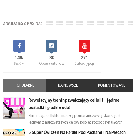
ZNAJDZIESZ NAS NA:
420k
8k
271
Fanów
Obserwatorów
Subskrypcji
POPULARNE
NAJNOWSZE
KOMENTOWANE
Rewelacyjny trening zwalczający cellulit – jędrne
pośladki i gładkie uda!
Eliminacja cellulitu, inaczej pomarańczowej skórki jest
jednym z najczęstszych celów kobiet rozpoczynających
przygodę z ćwiczeniami. ...
5 Super Ćwiczeń Na Fałdki Pod Pachami i Na Plecach