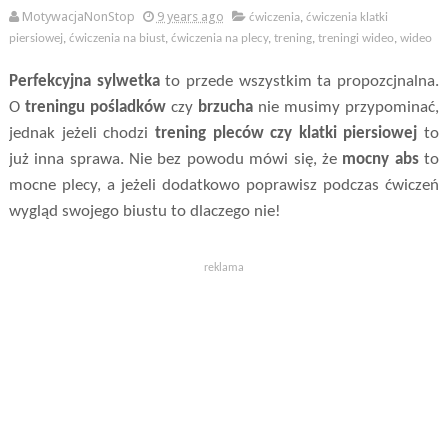
MotywacjaNonStop
9 years ago
ćwiczenia
,
ćwiczenia klatki
piersiowej
,
ćwiczenia na biust
,
ćwiczenia na plecy
,
trening
,
treningi wideo
,
wideo
Perfekcyjna sylwetka
to przede wszystkim ta propozcjnalna.
O
treningu pośladków
czy
brzucha
nie musimy przypominać,
jednak jeżeli chodzi
trening pleców czy klatki piersiowej
to
już inna sprawa. Nie bez powodu mówi się, że
mocny abs
to
mocne plecy, a jeżeli dodatkowo poprawisz podczas ćwiczeń
wygląd swojego biustu to dlaczego nie!
reklama