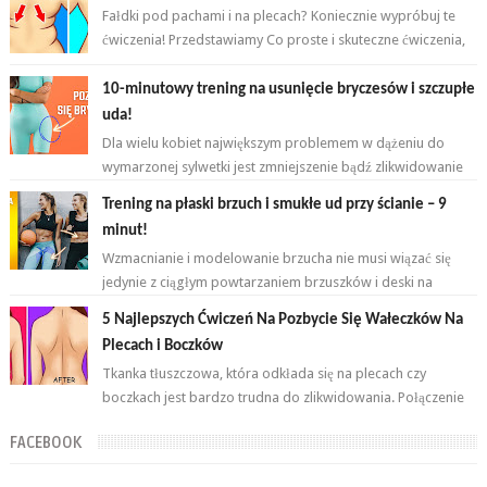
Fałdki pod pachami i na plecach? Koniecznie wypróbuj te
ćwiczenia! Przedstawiamy Co proste i skuteczne ćwiczenia,
które wykonasz w domu ...
10-minutowy trening na usunięcie bryczesów i szczupłe
uda!
Dla wielu kobiet największym problemem w dążeniu do
wymarzonej sylwetki jest zmniejszenie bądź zlikwidowanie
tkanki tłuszczowej w okoli...
Trening na płaski brzuch i smukłe ud przy ścianie – 9
minut!
Wzmacnianie i modelowanie brzucha nie musi wiązać się
jedynie z ciągłym powtarzaniem brzuszków i deski na
przemian. Brzuch to nie jeden...
5 Najlepszych Ćwiczeń Na Pozbycie Się Wałeczków Na
Plecach i Boczków
Tkanka tłuszczowa, która odkłada się na plecach czy
boczkach jest bardzo trudna do zlikwidowania. Połączenie
odpowiednich ćwiczeń oraz ...
FACEBOOK