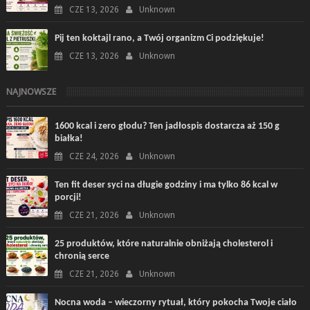
CZE 13, 2026
Unknown
Pij ten koktajl rano, a Twój organizm Ci podziękuje!
CZE 13, 2026
Unknown
NAJNOWSZE
1600 kcal i zero głodu? Ten jadłospis dostarcza aż 150 g
białka!
CZE 24, 2026
Unknown
Ten fit deser syci na długie godziny i ma tylko 86 kcal w
porcji!
CZE 21, 2026
Unknown
25 produktów, które naturalnie obniżają cholesterol i
chronią serce
CZE 21, 2026
Unknown
Nocna woda – wieczorny rytuał, który pokocha Twoje ciało