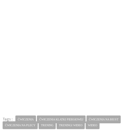
Tags :
ĆWICZENIA
ĆWICZENIA KLATKI PIERSIOWEJ
ĆWICZENIA NA BIUST
ĆWICZENIA NA PLECY
TRENING
TRENINGI WIDEO
WIDEO