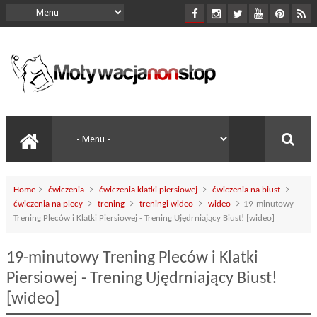
Home
ćwiczenia
ćwiczenia klatki piersiowej
ćwiczenia na biust
ćwiczenia na plecy
trening
treningi wideo
wideo
19-minutowy
Trening Pleców i Klatki Piersiowej - Trening Ujędrniający Biust! [wideo]
19-minutowy Trening Pleców i Klatki
Piersiowej - Trening Ujędrniający Biust!
[wideo]