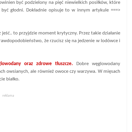
inien być podzielony na pięć niewielkich posiłków, które
yć głodni. Dokładnie opisuje to w innym artykule ===>
sz jeść.. to przyjdzie moment krytyczny. Przez takie działanie
prawdopodobieństwo, że rzucisz się na jedzenie w lodówce i
.
lowodany oraz zdrowe tłuszcze.
Dobre węglowodany
kach owsianych, ale również owoce czy warzywa. W mięsach
ie białko.
reklama