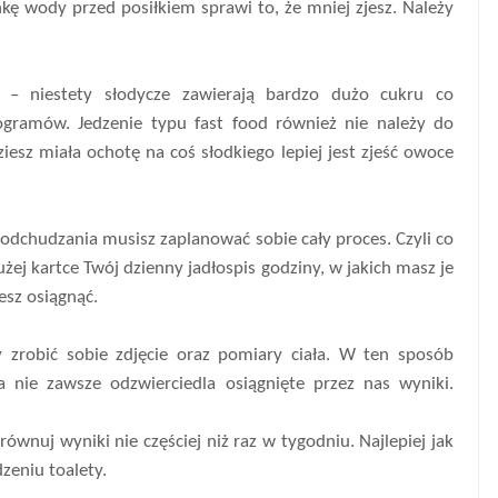
kę wody przed posiłkiem sprawi to, że mniej zjesz. Należy
– niestety słodycze zawierają bardzo dużo cukru co
ogramów. Jedzenie typu fast food również nie należy do
iesz miała ochotę na coś słodkiego lepiej jest zjeść owoce
odchudzania musisz zaplanować sobie cały proces. Czyli co
użej kartce Twój dzienny jadłospis godziny, w jakich masz je
sz osiągnąć.
 zrobić sobie zdjęcie oraz pomiary ciała. W ten sposób
 nie zawsze odzwierciedla osiągnięte przez nas wyniki.
równuj wyniki nie częściej niż raz w tygodniu. Najlepiej jak
zeniu toalety.