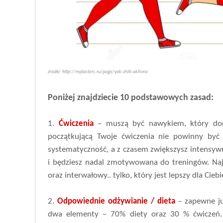
źródło: http://mplasters.ru/page/yak-zhiti-aktivno
Poniżej znajdziecie 10 podstawowych zasad:
1.
Ćwiczenia
– muszą być nawykiem, który doda
początkującą Twoje ćwiczenia nie powinny być 
systematyczność, a z czasem zwiększysz intensy
i będziesz nadal zmotywowana do treningów. Najl
oraz interwałowy.. tylko, który jest lepszy dla Cieb
2.
Odpowiednie odżywianie / dieta
– zapewne ju
dwa elementy – 70% diety oraz 30 % ćwiczeń.