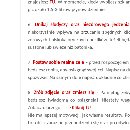
znajdziesz
TU
. W momencie, kiedy wypijesz szklan
pić około 1,5-3 litrów płynów dziennie.
6.
Unikaj słodyczy oraz niezdrowego jedzenia
niekorzystnie wpływa na zrzucanie zbędnych kil
zdrowych i niskokalorycznych posiłków. Jeżeli będz
suszone lub świeże niż batonika.
7.
Postaw sobie realne cele
– przed rozpoczęciem 
będziesz robiła, aby osiągnąć swój cel. Napisz na d
spożywać. Na samym dole napisz dokładnie co chce
8.
Zrób zdjęcie oraz zmierz się
- Pamiętaj, żeby
będziesz świadoma co osiągnęłaś. Niestety waga
Zobacz dlaczego ===>
Kliknij TU
Nie ma lepszej motywacji, jak własne rezultaty. Po
to robisz zaraz po przebudzeniu się oraz po odwied