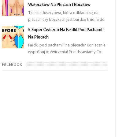
przemian. Brzuch to nie jeden...
Wałeczków Na Plecach i Boczków
Tkanka tłuszczowa, która odkłada się na
plecach czy boczkach jest bardzo trudna do
zlikwidowania. Połączenie odpowiednich
5 Super Ćwiczeń Na Fałdki Pod Pachami i
ćwiczeń oraz ...
Na Plecach
Fałdki pod pachami i na plecach? Koniecznie
wypróbuj te ćwiczenia! Przedstawiamy Co
proste i skuteczne ćwiczenia, które wykonasz
FACEBOOK
w domu ...