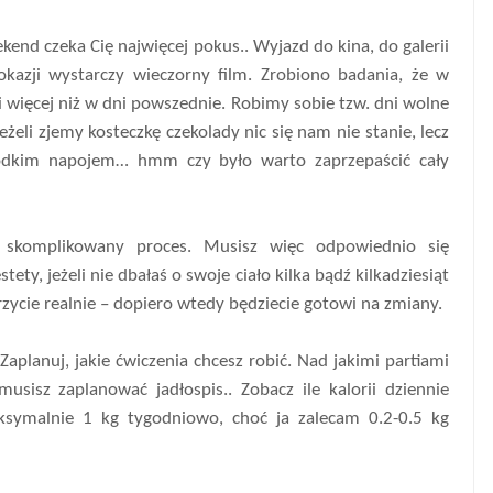
kend czeka Cię najwięcej pokus.. Wyjazd do kina, do galerii
kazji wystarczy wieczorny film. Zrobiono badania, że w
 więcej niż w dni powszednie. Robimy sobie tzw. dni wolne
jeżeli zjemy kosteczkę czekolady nic się nam nie stanie, lecz
słodkim napojem… hmm czy było warto zaprzepaścić cały
 skomplikowany proces. Musisz więc odpowiednio się
tety, jeżeli nie dbałaś o swoje ciało kilka bądź kilkadziesiąt
trzycie realnie – dopiero wtedy będziecie gotowi na zmiany.
Zaplanuj, jakie ćwiczenia chcesz robić. Nad jakimi partiami
usisz zaplanować jadłospis.. Zobacz ile kalorii dziennie
ksymalnie 1 kg tygodniowo, choć ja zalecam 0.2-0.5 kg