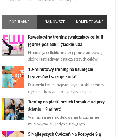
Fanów
Obserwatorów
Subskrypcji
POPULARNE
NAJNOWSZE
KOMENTOWANE
Rewelacyjny trening zwalczający cellulit –
jędrne pośladki i gładkie uda!
Eliminacja cellulitu, inaczej pomarańczowej
skórki jest jednym z najczęstszych celów
kobiet rozpoczynających przygodę z
10-minutowy trening na usunięcie
ćwiczeniami. ...
bryczesów i szczupłe uda!
Dla wielu kobiet największym problemem w
dążeniu do wymarzonej sylwetki jest
zmniejszenie bądź zlikwidowanie tkanki
Trening na płaski brzuch i smukłe ud przy
tłuszczowej w okoli...
ścianie – 9 minut!
Wzmacnianie i modelowanie brzucha nie
musi wiązać się jedynie z ciągłym
powtarzaniem brzuszków i deski na
5 Najlepszych Ćwiczeń Na Pozbycie Się