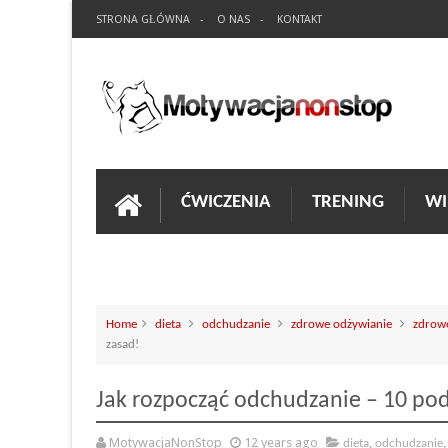
STRONA GŁÓWNA
O NAS
KONTAKT
ĆWICZENIA
TRENING
WI
Home
dieta
odchudzanie
zdrowe odżywianie
zdrow
zasad!
Jak rozpocząć odchudzanie – 10 po
MotywacjaNonStop
12 years ago
dieta
,
odchudzanie