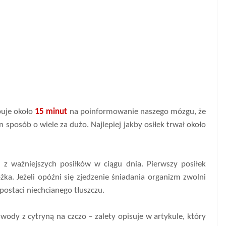
buje około
15 minut
na poinformowanie naszego mózgu, że
n sposób o wiele za dużo. Najlepiej jakby osiłek trwał około
 z ważniejszych posiłków w ciągu dnia. Pierwszy posiłek
ka. Jeżeli opóźni się zjedzenie śniadania organizm zwolni
postaci niechcianego tłuszczu.
ody z cytryną na czczo – zalety opisuje w artykule, który