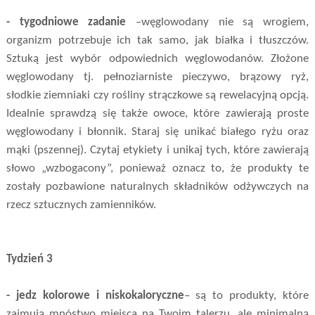
- tygodniowe zadanie
–węglowodany nie są wrogiem,
organizm potrzebuje ich tak samo, jak białka i tłuszczów.
Sztuką jest wybór odpowiednich węglowodanów. Złożone
węglowodany tj. pełnoziarniste pieczywo, brązowy ryż,
słodkie ziemniaki czy rośliny strączkowe są rewelacyjną opcją.
Idealnie sprawdzą się także owoce, które zawierają proste
węglowodany i błonnik. Staraj się unikać białego ryżu oraz
mąki (pszennej). Czytaj etykiety i unikaj tych, które zawierają
słowo „wzbogacony”, ponieważ oznacz to, że produkty te
zostały pozbawione naturalnych składników odżywczych na
rzecz sztucznych zamienników.
Tydzień 3
- jedz kolorowe i niskokaloryczne
– są to produkty, które
zajmują mnóstwo miejsca na Twoim talerzu, ale minimalną