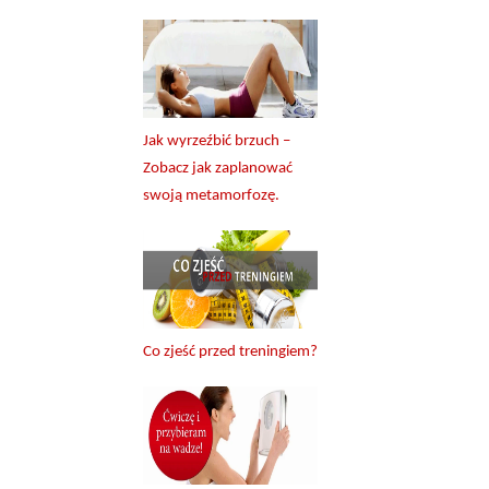
Jak wyrzeźbić brzuch –
Zobacz jak zaplanować
swoją metamorfozę.
Co zjeść przed treningiem?