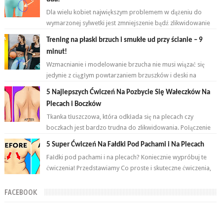
Dla wielu kobiet największym problemem w dążeniu do
wymarzonej sylwetki jest zmniejszenie bądź zlikwidowanie
tkanki tłuszczowej w okoli...
Trening na płaski brzuch i smukłe ud przy ścianie – 9
minut!
Wzmacnianie i modelowanie brzucha nie musi wiązać się
jedynie z ciągłym powtarzaniem brzuszków i deski na
przemian. Brzuch to nie jeden...
5 Najlepszych Ćwiczeń Na Pozbycie Się Wałeczków Na
Plecach i Boczków
Tkanka tłuszczowa, która odkłada się na plecach czy
boczkach jest bardzo trudna do zlikwidowania. Połączenie
odpowiednich ćwiczeń oraz ...
5 Super Ćwiczeń Na Fałdki Pod Pachami i Na Plecach
Fałdki pod pachami i na plecach? Koniecznie wypróbuj te
ćwiczenia! Przedstawiamy Co proste i skuteczne ćwiczenia,
które wykonasz w domu ...
FACEBOOK