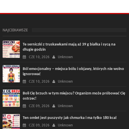
NAJCIEKAWSZE
Te serniczki z truskawkami mają aż 39 g białka i sycą na
długie godzin
CZE 10, 2026
Unknown
Ból emocjonalny – miejsca bólu i objawy, których nie wolno
ignorować
CZE 10, 2026
Unknown
Boli Cię brzuch w tym miejscu? Organizm może próbować Cię
ostrzec!
CZE 09, 2026
Unknown
Ten omlet jest puszysty jak chmurka i ma tylko 180 kcal
CZE 09, 2026
Unknown