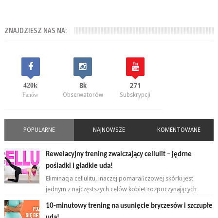
ZNAJDZIESZ NAS NA:
420k
8k
271
Fanów
Obserwatorów
Subskrypcji
POPULARNE
NAJNOWSZE
KOMENTOWANE
Rewelacyjny trening zwalczający cellulit – jędrne
pośladki i gładkie uda!
Eliminacja cellulitu, inaczej pomarańczowej skórki jest
jednym z najczęstszych celów kobiet rozpoczynających
przygodę z ćwiczeniami. ...
10-minutowy trening na usunięcie bryczesów i szczupłe
uda!