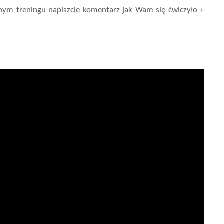
nym treningu napiszcie komentarz jak Wam się ćwiczyło +