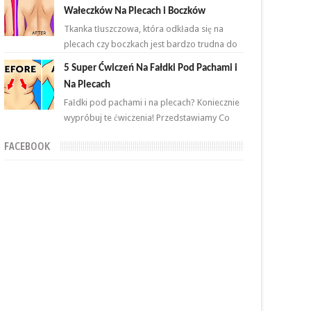
przemian. Brzuch to nie jeden...
Wałeczków Na Plecach i Boczków
Tkanka tłuszczowa, która odkłada się na
plecach czy boczkach jest bardzo trudna do
zlikwidowania. Połączenie odpowiednich
5 Super Ćwiczeń Na Fałdki Pod Pachami i
ćwiczeń oraz ...
Na Plecach
Fałdki pod pachami i na plecach? Koniecznie
wypróbuj te ćwiczenia! Przedstawiamy Co
proste i skuteczne ćwiczenia, które wykonasz
FACEBOOK
w domu ...