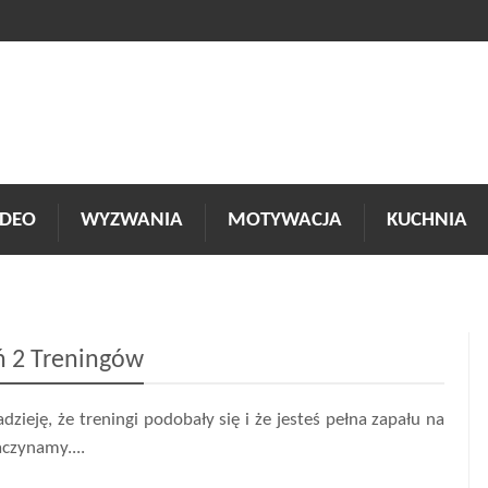
DEO
WYZWANIA
MOTYWACJA
KUCHNIA
eń 2 Treningów
ieję, że treningi podobały się i że jesteś pełna zapału na
aczynamy....