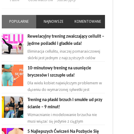
Fanów
Obserwatorów
Subskrypcji
POPULARNE
NAJNOWSZE
KOMENTOWANE
Rewelacyjny trening zwalczający cellulit –
jędrne pośladki i gładkie uda!
Eliminacja cellulitu, inaczej pomarańczowej
skórki jest jednym z najczęstszych celów
kobiet rozpoczynających przygodę z
10-minutowy trening na usunięcie
ćwiczeniami. ...
bryczesów i szczupłe uda!
Dla wielu kobiet największym problemem w
dążeniu do wymarzonej sylwetki jest
zmniejszenie bądź zlikwidowanie tkanki
Trening na płaski brzuch i smukłe ud przy
tłuszczowej w okoli...
ścianie – 9 minut!
Wzmacnianie i modelowanie brzucha nie
musi wiązać się jedynie z ciągłym
powtarzaniem brzuszków i deski na
5 Najlepszych Ćwiczeń Na Pozbycie Się