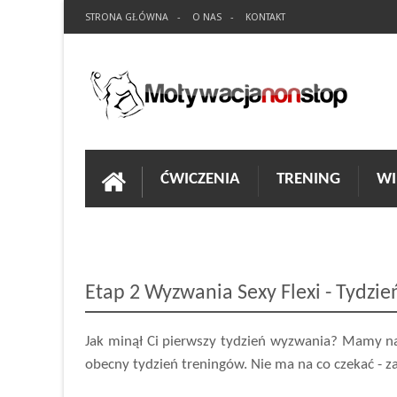
STRONA GŁÓWNA
O NAS
KONTAKT
ĆWICZENIA
TRENING
WI
Etap 2 Wyzwania Sexy Flexi - Tydzi
Jak minął Ci pierwszy tydzień wyzwania? Mamy nadz
obecny tydzień treningów. Nie ma na co czekać - z